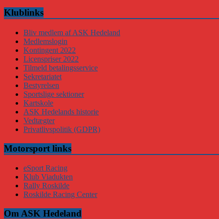
Klublinks
Bliv medlem af ASK Hedeland
Medlemslogin
Kontingent 2022
Licenspriser 2022
Tilmeld betalingsservice
Sekretariatet
Bestyrelsen
Sportslige sektioner
Kartskole
ASK Hedelands historie
Vedtægter
Privatlivspolitik (GDPR)
Motorsport links
eSport Racing
Klub Viadukten
Rally Roskilde
Roskilde Racing Center
Om ASK Hedeland