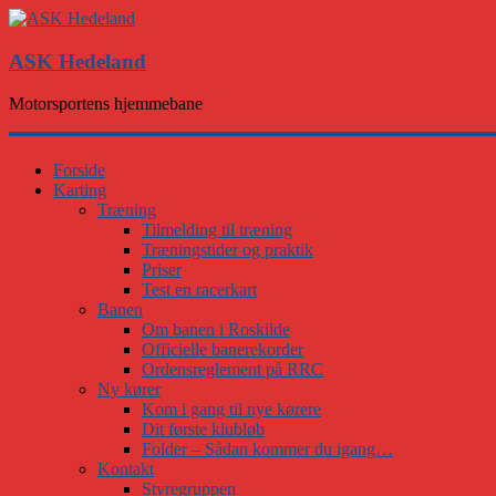
ASK Hedeland
Motorsportens hjemmebane
Forside
Karting
Træning
Tilmelding til træning
Træningstider og praktik
Priser
Test en racerkart
Banen
Om banen i Roskilde
Officielle banerekorder
Ordensreglement på RRC
Ny kører
Kom i gang til nye kørere
Dit første klubløb
Folder – Sådan kommer du igang…
Kontakt
Styregruppen