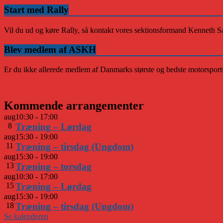
Start med Rally
Vil du ud og køre Rally, så kontakt vores sektionsformand Kenneth S
Blev medlem af ASKH
Er du ikke allerede medlem af Danmarks største og bedste motorsports
Kommende arrangementer
aug
10:30
-
17:00
8
Træning – Lørdag
aug
15:30
-
19:00
11
Træning – tirsdag (Ungdom)
aug
15:30
-
19:00
13
Træning – torsdag
aug
10:30
-
17:00
15
Træning – Lørdag
aug
15:30
-
19:00
18
Træning – tirsdag (Ungdom)
Se kalenderen