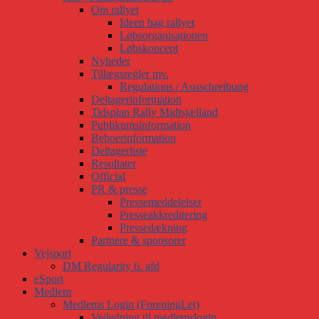
Om rallyet
Ideen bag rallyet
Løbsorganisationen
Løbskoncept
Nyheder
Tillægsregler mv.
Regulations / Ausschreibung
Deltagerinformation
Tidsplan Rally Midtsjælland
Publikumsinformation
Beboerinformation
Deltagerliste
Resultater
Official
PR & presse
Pressemeddelelser
Presseakkreditering
Pressedækning
Partnere & sponsorer
Vejsport
DM Regularity 6. afd
eSport
Medlem
Medlems Login (ForeningLet)
Vejledning til medlemslogin