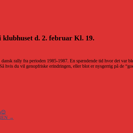
 klubhuset d. 2. februar Kl. 19.
nsk rally fra perioden 1985-1987. En spændende tid hvor det var blevet
t. Så hvis du vil genopfriske erindringen, eller blot er nysgerrig på d
en😊
ONEN
→