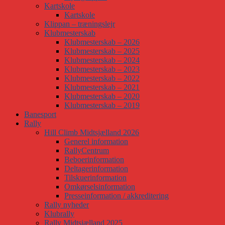
Kartskole
Kartskole
Klippan – træningslejr
Klubmesterskab
Klubmesterskab – 2026
Klubmesterskab – 2025
Klubmesterskab – 2024
Klubmesterskab – 2023
Klubmesterskab – 2022
Klubmesterskab – 2021
Klubmesterskab – 2020
Klubmesterskab – 2019
Banesport
Rally
Hill Climb Midtsjælland 2026
Generel information
RallyCentrum
Beboerinformation
Deltagerinformation
Tilskuerinformation
Omkørselsinformation
Presseinformation / akkreditering
Rally nyheder
Klubrally
Rally Midtsjælland 2025