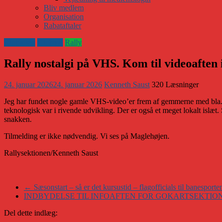
Bliv medlem
Organisation
Rabataftaler
Klubaften
Klubnyt
Rally
Rally nostalgi på VHS. Kom til videoaften i
24. januar 2026
24. januar 2026
Kenneth Saust
320 Læsninger
Jeg har fundet nogle gamle VHS-video’er frem af gemmerne med bla. da
teknologisk var i rivende udvikling. Der er også et meget lokalt islæ
snakken.
Tilmelding er ikke nødvendig. Vi ses på Maglehøjen.
Rallysektionen/Kenneth Saust
←
Sæsonstart – så er det kursustid – flagofficials til banesport
INDBYDELSE TIL INFOAFTEN FOR GOKARTSEKTI
Del dette indlæg: