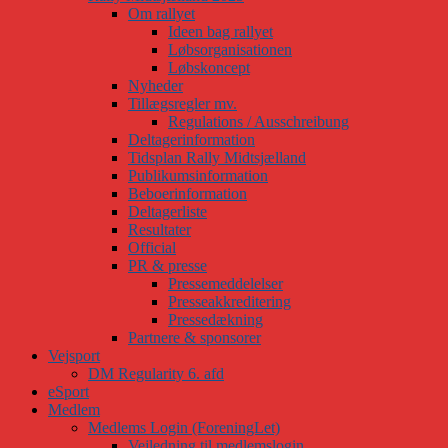
Om rallyet
Ideen bag rallyet
Løbsorganisationen
Løbskoncept
Nyheder
Tillægsregler mv.
Regulations / Ausschreibung
Deltagerinformation
Tidsplan Rally Midtsjælland
Publikumsinformation
Beboerinformation
Deltagerliste
Resultater
Official
PR & presse
Pressemeddelelser
Presseakkreditering
Pressedækning
Partnere & sponsorer
Vejsport
DM Regularity 6. afd
eSport
Medlem
Medlems Login (ForeningLet)
Vejledning til medlemslogin