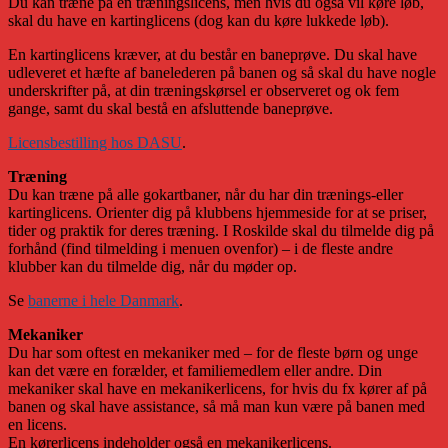
Du kan træne på en træningslicens, men hvis du også vil køre løb,
skal du have en kartinglicens (dog kan du køre lukkede løb).
En kartinglicens kræver, at du består en baneprøve. Du skal have
udleveret et hæfte af banelederen på banen og så skal du have nogle
underskrifter på, at din træningskørsel er observeret og ok fem
gange, samt du skal bestå en afsluttende baneprøve.
Licensbestilling hos DASU
.
Træning
Du kan træne på alle gokartbaner, når du har din trænings-eller
kartinglicens. Orienter dig på klubbens hjemmeside for at se priser,
tider og praktik for deres træning. I Roskilde skal du tilmelde dig på
forhånd (find tilmelding i menuen ovenfor) – i de fleste andre
klubber kan du tilmelde dig, når du møder op.
Se
banerne i hele Danmark
.
Mekaniker
Du har som oftest en mekaniker med – for de fleste børn og unge
kan det være en forælder, et familiemedlem eller andre. Din
mekaniker skal have en mekanikerlicens, for hvis du fx kører af på
banen og skal have assistance, så må man kun være på banen med
en licens.
En kørerlicens indeholder også en mekanikerlicens.