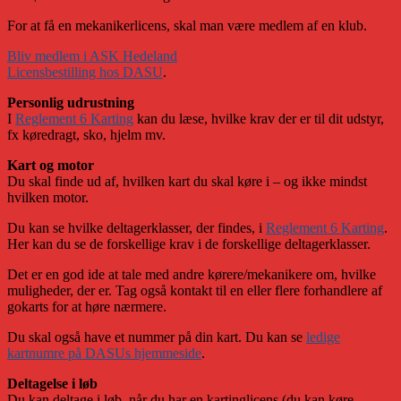
For at få en mekanikerlicens, skal man være medlem af en klub.
Bliv medlem i ASK Hedeland
Licensbestilling hos DASU
.
Personlig udrustning
I
Reglement 6 Karting
kan du læse, hvilke krav der er til dit udstyr,
fx køredragt, sko, hjelm mv.
Kart og motor
Du skal finde ud af, hvilken kart du skal køre i – og ikke mindst
hvilken motor.
Du kan se hvilke deltagerklasser, der findes, i
Reglement 6 Karting
.
Her kan du se de forskellige krav i de forskellige deltagerklasser.
Det er en god ide at tale med andre kørere/mekanikere om, hvilke
muligheder, der er. Tag også kontakt til en eller flere forhandlere af
gokarts for at høre nærmere.
Du skal også have et nummer på din kart. Du kan se
ledige
kartnumre på DASUs hjemmeside
.
Deltagelse i løb
Du kan deltage i løb, når du har en kartinglicens (du kan køre