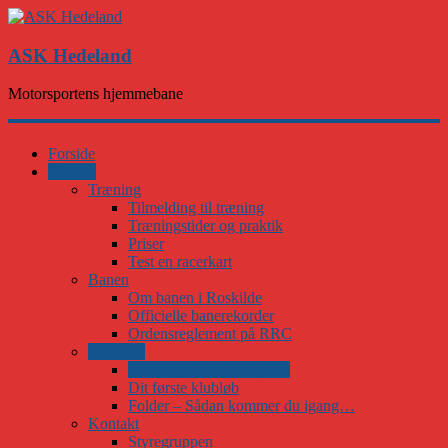
ASK Hedeland
Motorsportens hjemmebane
Forside
Karting
Træning
Tilmelding til træning
Træningstider og praktik
Priser
Test en racerkart
Banen
Om banen i Roskilde
Officielle banerekorder
Ordensreglement på RRC
Ny kører
Kom i gang til nye kørere
Dit første klubløb
Folder – Sådan kommer du igang…
Kontakt
Styregruppen