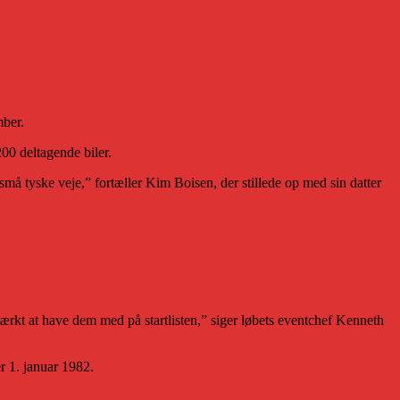
mber.
200 deltagende biler.
 små tyske veje,” fortæller Kim Boisen, der stillede op med sin datter
tærkt at have dem med på startlisten,” siger løbets eventchef Kenneth
er 1. januar 1982.