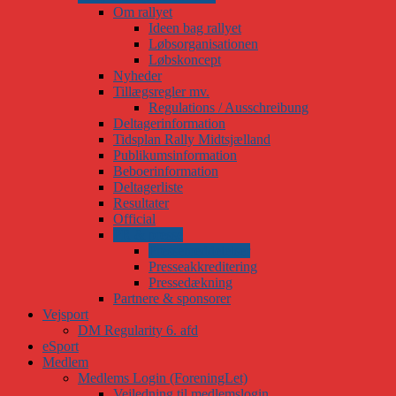
Om rallyet
Ideen bag rallyet
Løbsorganisationen
Løbskoncept
Nyheder
Tillægsregler mv.
Regulations / Ausschreibung
Deltagerinformation
Tidsplan Rally Midtsjælland
Publikumsinformation
Beboerinformation
Deltagerliste
Resultater
Official
PR & presse
Pressemeddelelser
Presseakkreditering
Pressedækning
Partnere & sponsorer
Vejsport
DM Regularity 6. afd
eSport
Medlem
Medlems Login (ForeningLet)
Vejledning til medlemslogin