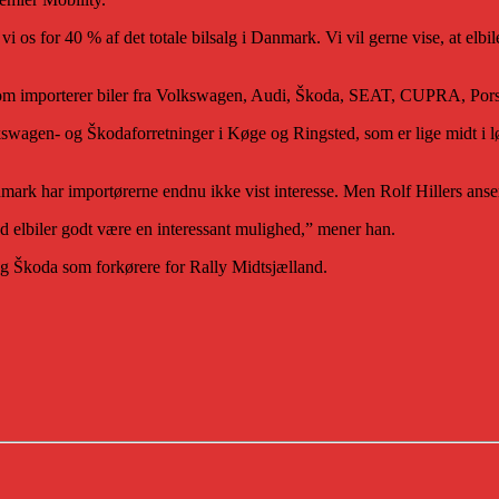
 vi os for 40 % af det totale bilsalg i Danmark. Vi vil gerne vise, at e
 som importerer biler fra Volkswagen, Audi, Škoda, SEAT, CUPRA, Por
kswagen- og Škodaforretninger i Køge og Ringsted, som er lige midt i lø
mark har importørerne endnu ikke vist interesse. Men Rolf Hillers anse
 elbiler godt være en interessant mulighed,” mener han.
g Škoda som forkørere for Rally Midtsjælland.