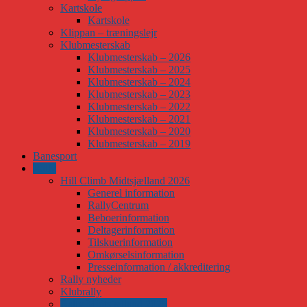
Kartskole
Kartskole
Klippan – træningslejr
Klubmesterskab
Klubmesterskab – 2026
Klubmesterskab – 2025
Klubmesterskab – 2024
Klubmesterskab – 2023
Klubmesterskab – 2022
Klubmesterskab – 2021
Klubmesterskab – 2020
Klubmesterskab – 2019
Banesport
Rally
Hill Climb Midtsjælland 2026
Generel information
RallyCentrum
Beboerinformation
Deltagerinformation
Tilskuerinformation
Omkørselsinformation
Presseinformation / akkreditering
Rally nyheder
Klubrally
Rally Midtsjælland 2025