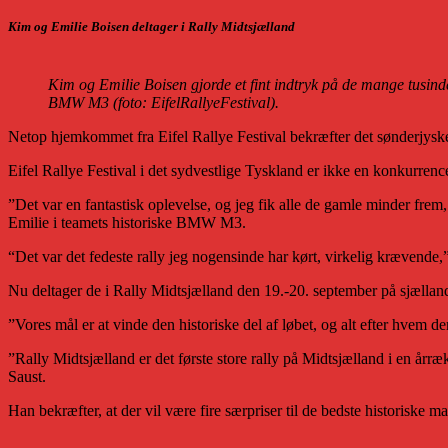
Kim og Emilie Boisen deltager i Rally Midtsjælland
Kim og Emilie Boisen gjorde et fint indtryk på de mange tusinde 
BMW M3 (foto: EifelRallyeFestival).
Netop hjemkommet fra Eifel Rallye Festival bekræfter det sønderjyske 
Eifel Rallye Festival i det sydvestlige Tyskland er ikke en konkurrence
”Det var en fantastisk oplevelse, og jeg fik alle de gamle minder frem,
Emilie i teamets historiske BMW M3.
“Det var det fedeste rally jeg nogensinde har kørt, virkelig krævende,
Nu deltager de i Rally Midtsjælland den 19.-20. september på sjæll
”Vores mål er at vinde den historiske del af løbet, og alt efter hvem d
”Rally Midtsjælland er det første store rally på Midtsjælland i en årr
Saust.
Han bekræfter, at der vil være fire særpriser til de bedste historiske 