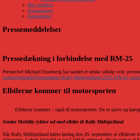
Bliv medlem
Organisation
Rabataftaler
Pressemeddelelser
Pressedækning i forbindelse med RM-25
Pressechef Michael Eisenberg har samlet et række udklip vedr. presse
content/uploads/Pressemappe-Rally-Midtsjaelland-2025-FINAL-small
Elbilerne kommer til motorsporten
Elbilerne kommer – også til motorsporten. De er sjove og køregla
Semler Mobility rykker ud med elbiler til Rally Midtsjælland
Når Rally Midtsjælland køres lørdag den 20. september, er elbilerne me
deltagerne. Løbets lukkebil er også 100 % eldrevet, alle tre indsat af 