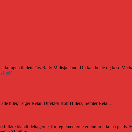
dækningen til dette års Rally Midtsjælland. Du kan hente og læse Micha
-1.pdf
de biler,” siger Retail Direktør Rolf Hillers, Semler Retail.
d. Ikke blandt deltagerne, for reglementerne er endnu ikke på plads. Men
Semler Mobility.