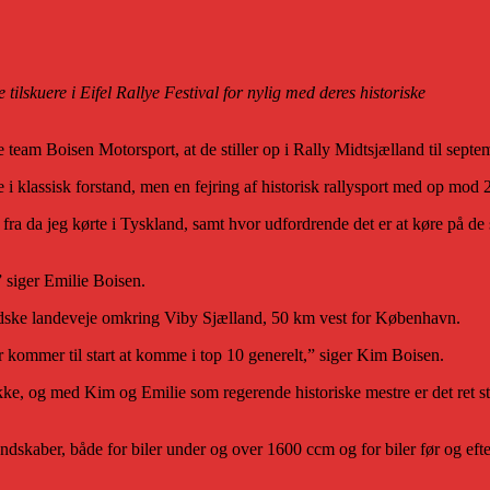
tilskuere i Eifel Rallye Festival for nylig med deres historiske
team Boisen Motorsport, at de stiller op i Rally Midtsjælland til septe
 i klassisk forstand, men en fejring af historisk rallysport med op mod 
 fra da jeg kørte i Tyskland, samt hvor udfordrende det er at køre på de
” siger Emilie Boisen.
andske landeveje omkring Viby Sjælland, 50 km vest for København.
er kommer til start at komme i top 10 generelt,” siger Kim Boisen.
ække, og med Kim og Emilie som regerende historiske mestre er det ret s
mandskaber, både for biler under og over 1600 ccm og for biler før og eft