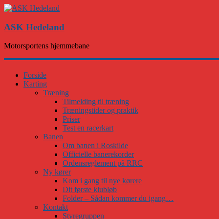
ASK Hedeland
Motorsportens hjemmebane
Forside
Karting
Træning
Tilmelding til træning
Træningstider og praktik
Priser
Test en racerkart
Banen
Om banen i Roskilde
Officielle banerekorder
Ordensreglement på RRC
Ny kører
Kom i gang til nye kørere
Dit første klubløb
Folder – Sådan kommer du igang…
Kontakt
Styregruppen