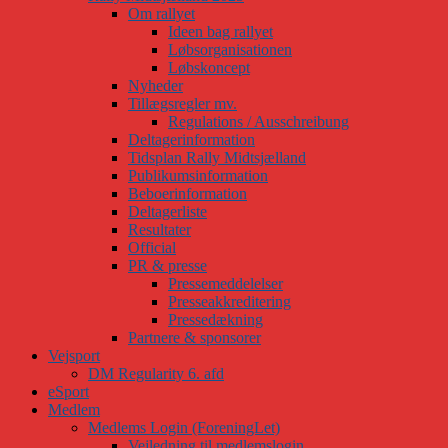
Om rallyet
Ideen bag rallyet
Løbsorganisationen
Løbskoncept
Nyheder
Tillægsregler mv.
Regulations / Ausschreibung
Deltagerinformation
Tidsplan Rally Midtsjælland
Publikumsinformation
Beboerinformation
Deltagerliste
Resultater
Official
PR & presse
Pressemeddelelser
Presseakkreditering
Pressedækning
Partnere & sponsorer
Vejsport
DM Regularity 6. afd
eSport
Medlem
Medlems Login (ForeningLet)
Vejledning til medlemslogin