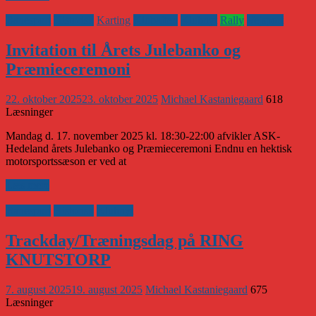
Banesport
Historisk
Karting
Klubaften
Klubnyt
Rally
Vejsport
Invitation til Årets Julebanko og
Præmieceremoni
22. oktober 2025
23. oktober 2025
Michael Kastaniegaard
618
Læsninger
Mandag d. 17. november 2025 kl. 18:30-22:00 afvikler ASK-
Hedeland årets Julebanko og Præmieceremoni Endnu en hektisk
motorsportssæson er ved at
Læs mere
Banesport
Historisk
Klubnyt
Trackday/Træningsdag på RING
KNUTSTORP
7. august 2025
19. august 2025
Michael Kastaniegaard
675
Læsninger