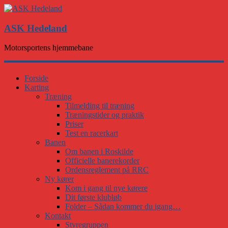
ASK Hedeland
Motorsportens hjemmebane
Forside
Karting
Træning
Tilmelding til træning
Træningstider og praktik
Priser
Test en racerkart
Banen
Om banen i Roskilde
Officielle banerekorder
Ordensreglement på RRC
Ny kører
Kom i gang til nye kørere
Dit første klubløb
Folder – Sådan kommer du igang…
Kontakt
Styregruppen