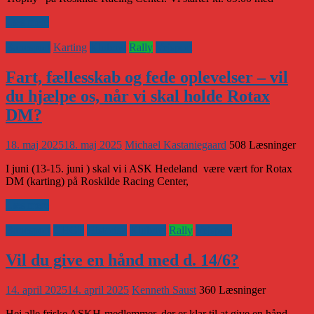
Læs mere
Banesport
Karting
Klubnyt
Rally
Vejsport
Fart, fællesskab og fede oplevelser – vil
du hjælpe os, når vi skal holde Rotax
DM?
18. maj 2025
18. maj 2025
Michael Kastaniegaard
508 Læsninger
I juni (13-15. juni ) skal vi i ASK Hedeland være vært for Rotax
DM (karting) på Roskilde Racing Center,
Læs mere
Banesport
CHGP
Historisk
Klubnyt
Rally
Vejsport
Vil du give en hånd med d. 14/6?
14. april 2025
14. april 2025
Kenneth Saust
360 Læsninger
Hej alle friske ASKH-medlemmer, der er klar til at give en hånd