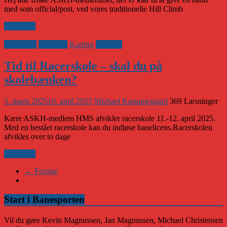
med som official/post, ved vores traditionelle Hill Climb
Læs mere
Banesport
Historisk
Karting
Klubnyt
Tid til Racerskole – skal du på
skolebænken?
5. marts 2025
10. april 2025
Michael Kastaniegaard
369 Læsninger
Kære ASKH-medlem HMS afvikler racerskole 11.-12. april 2025.
Med en bestået racerskole kan du indløse banelicens.Racerskolen
afvikles over to dage
Læs mere
← Forrige
Start i Banesporten
Vil du gøre Kevin Magnussen, Jan Magnussen, Michael Christensen