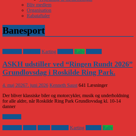
Bliv medlem
Organisation
Rabataftaler
Banesport
Banesport
Historisk
Karting
Klubnyt
Rally
Vejsport
ASKH udstiller ved “Ringen Rundt 2026”
Grundlovsdag i Roskilde Ring Park.
4. maj 2026
7. juni 2026
Kenneth Saust
641 Læsninger
Der bliver klassiske biler og motorcykler, musik og underholdning
for alle aldre, når Roskilde Ring Park Grundlovsdag kl. 10-14
danner
Læs mere
Banesport
CHGP
eSport
Historisk
Karting
Klubnyt
Rally