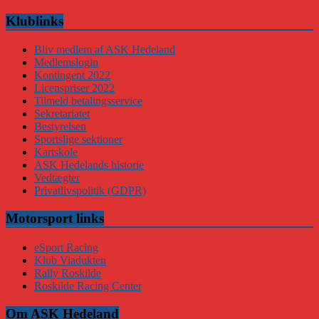
Klublinks
Bliv medlem af ASK Hedeland
Medlemslogin
Kontingent 2022
Licenspriser 2022
Tilmeld betalingsservice
Sekretariatet
Bestyrelsen
Sportslige sektioner
Kartskole
ASK Hedelands historie
Vedtægter
Privatlivspolitik (GDPR)
Motorsport links
eSport Racing
Klub Viadukten
Rally Roskilde
Roskilde Racing Center
Om ASK Hedeland