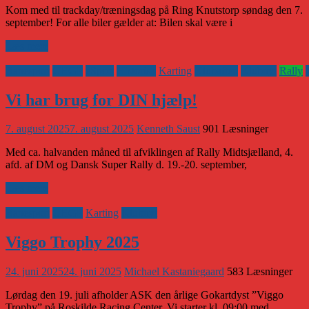
Kom med til trackday/træningsdag på Ring Knutstorp søndag den 7.
september! For alle biler gælder at: Bilen skal være i
Læs mere
Banesport
CHGP
eSport
Historisk
Karting
Klubaften
Klubnyt
Rally
Vi har brug for DIN hjælp!
7. august 2025
7. august 2025
Kenneth Saust
901 Læsninger
Med ca. halvanden måned til afviklingen af Rally Midtsjælland, 4.
afd. af DM og Dansk Super Rally d. 19.-20. september,
Læs mere
Banesport
CHGP
Karting
Klubnyt
Viggo Trophy 2025
24. juni 2025
24. juni 2025
Michael Kastaniegaard
583 Læsninger
Lørdag den 19. juli afholder ASK den årlige Gokartdyst ”Viggo
Trophy” på Roskilde Racing Center. Vi starter kl. 09:00 med