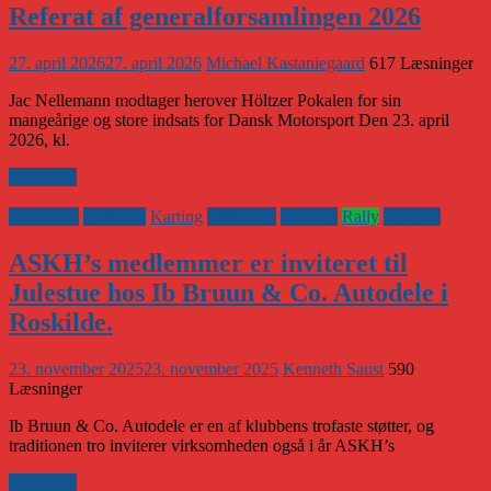
Referat af generalforsamlingen 2026
27. april 2026
27. april 2026
Michael Kastaniegaard
617 Læsninger
Jac Nellemann modtager herover Höltzer Pokalen for sin
mangeårige og store indsats for Dansk Motorsport Den 23. april
2026, kl.
Læs mere
Banesport
Historisk
Karting
Klubaften
Klubnyt
Rally
Vejsport
ASKH’s medlemmer er inviteret til
Julestue hos Ib Bruun & Co. Autodele i
Roskilde.
23. november 2025
23. november 2025
Kenneth Saust
590
Læsninger
Ib Bruun & Co. Autodele er en af klubbens trofaste støtter, og
traditionen tro inviterer virksomheden også i år ASKH’s
Læs mere