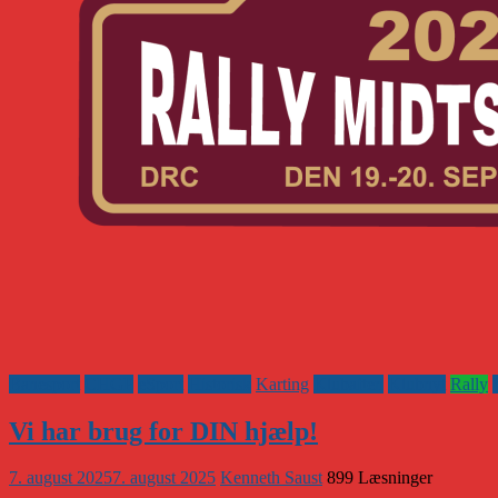
Banesport
CHGP
eSport
Historisk
Karting
Klubaften
Klubnyt
Rally
Vi har brug for DIN hjælp!
7. august 2025
7. august 2025
Kenneth Saust
899 Læsninger