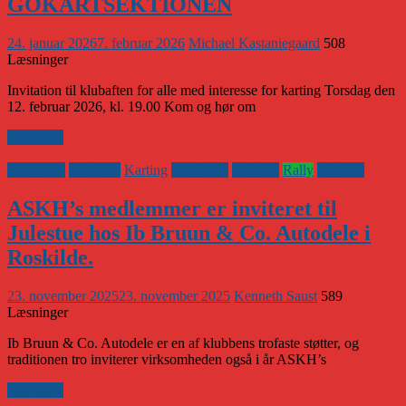
GOKARTSEKTIONEN
24. januar 2026
7. februar 2026
Michael Kastaniegaard
508
Læsninger
Invitation til klubaften for alle med interesse for karting Torsdag den
12. februar 2026, kl. 19.00 Kom og hør om
Læs mere
Banesport
Historisk
Karting
Klubaften
Klubnyt
Rally
Vejsport
ASKH’s medlemmer er inviteret til
Julestue hos Ib Bruun & Co. Autodele i
Roskilde.
23. november 2025
23. november 2025
Kenneth Saust
589
Læsninger
Ib Bruun & Co. Autodele er en af klubbens trofaste støtter, og
traditionen tro inviterer virksomheden også i år ASKH’s
Læs mere