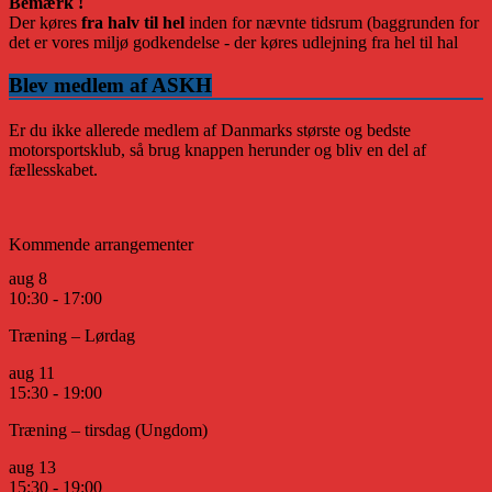
Bemærk !
Der køres
fra halv til hel
inden for nævnte tidsrum (baggrunden for
det er vores miljø godkendelse - der køres udlejning fra hel til hal
Blev medlem af ASKH
Er du ikke allerede medlem af Danmarks største og bedste
motorsportsklub, så brug knappen herunder og bliv en del af
fællesskabet.
Kommende arrangementer
aug
8
10:30
-
17:00
Træning – Lørdag
aug
11
15:30
-
19:00
Træning – tirsdag (Ungdom)
aug
13
15:30
-
19:00