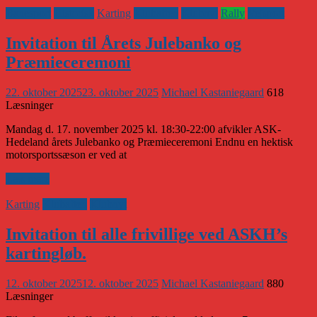
Banesport
Historisk
Karting
Klubaften
Klubnyt
Rally
Vejsport
Invitation til Årets Julebanko og
Præmieceremoni
22. oktober 2025
23. oktober 2025
Michael Kastaniegaard
618
Læsninger
Mandag d. 17. november 2025 kl. 18:30-22:00 afvikler ASK-
Hedeland årets Julebanko og Præmieceremoni Endnu en hektisk
motorsportssæson er ved at
Læs mere
Karting
Klubaften
Klubnyt
Invitation til alle frivillige ved ASKH’s
kartingløb.
12. oktober 2025
12. oktober 2025
Michael Kastaniegaard
880
Læsninger