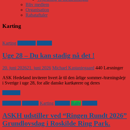
Bliv medlem
Organisation
Rabataftaler
Karting
Karting
Klubaften
Klubnyt
Uge 28 – Du kan stadig nå det !
20. juni 2026
21. juni 2026
Michael Kastaniegaard
440 Læsninger
ASK Hedeland inviterer hvert år til den årlige sommer-/træningslejr
i Sverige i uge 28, for alle danske kartkørere og deres
Læs mere
Banesport
Historisk
Karting
Klubnyt
Rally
Vejsport
ASKH udstiller ved “Ringen Rundt 2026”
Grundlovsdag i Roskilde Ring Park.