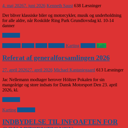
4. maj 2026
7. juni 2026
Kenneth Saust
638 Læsninger
Der bliver klassiske biler og motorcykler, musik og underholdning
for alle aldre, når Roskilde Ring Park Grundlovsdag kl. 10-14
danner
Læs mere
Banesport
CHGP
eSport
Historisk
Karting
Klubnyt
Rally
Referat af generalforsamlingen 2026
27. april 2026
27. april 2026
Michael Kastaniegaard
613 Læsninger
Jac Nellemann modtager herover Höltzer Pokalen for sin
mangeårige og store indsats for Dansk Motorsport Den 23. april
2026, kl.
Læs mere
Karting
Klubaften
INDBYDELSE TIL INFOAFTEN FOR