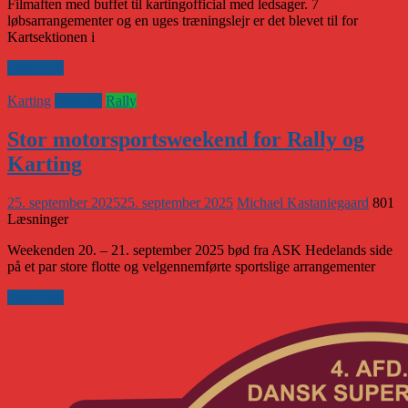
Filmaften med buffet til kartingofficial med ledsager. 7
løbsarrangementer og en uges træningslejr er det blevet til for
Kartsektionen i
Læs mere
Karting
Klubnyt
Rally
Stor motorsportsweekend for Rally og
Karting
25. september 2025
25. september 2025
Michael Kastaniegaard
801
Læsninger
Weekenden 20. – 21. september 2025 bød fra ASK Hedelands side
på et par store flotte og velgennemførte sportslige arrangementer
Læs mere