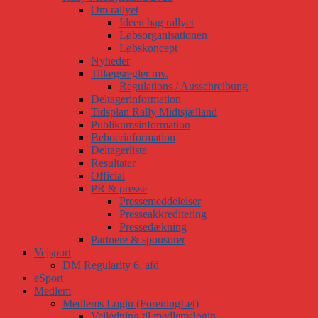
Om rallyet
Ideen bag rallyet
Løbsorganisationen
Løbskoncept
Nyheder
Tillægsregler mv.
Regulations / Ausschreibung
Deltagerinformation
Tidsplan Rally Midtsjælland
Publikumsinformation
Beboerinformation
Deltagerliste
Resultater
Official
PR & presse
Pressemeddelelser
Presseakkreditering
Pressedækning
Partnere & sponsorer
Vejsport
DM Regularity 6. afd
eSport
Medlem
Medlems Login (ForeningLet)
Vejledning til medlemslogin