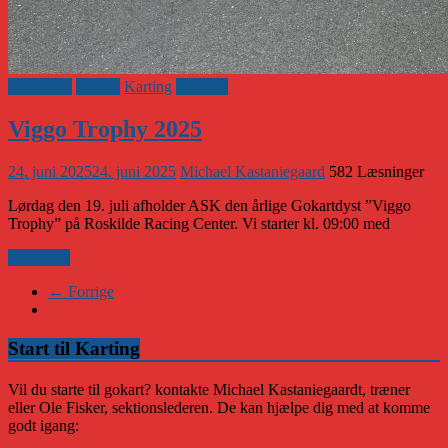
Banesport
CHGP
Karting
Klubnyt
Viggo Trophy 2025
24. juni 2025
24. juni 2025
Michael Kastaniegaard
582 Læsninger
Lørdag den 19. juli afholder ASK den årlige Gokartdyst ”Viggo
Trophy” på Roskilde Racing Center. Vi starter kl. 09:00 med
Læs mere
← Forrige
Start til Karting
Vil du starte til gokart? kontakte Michael Kastaniegaardt, træner
eller Ole Fisker, sektionslederen. De kan hjælpe dig med at komme
godt igang: