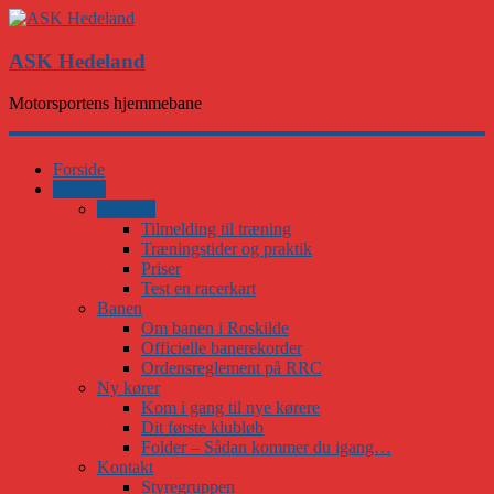
ASK Hedeland
Motorsportens hjemmebane
Forside
Karting
Træning
Tilmelding til træning
Træningstider og praktik
Priser
Test en racerkart
Banen
Om banen i Roskilde
Officielle banerekorder
Ordensreglement på RRC
Ny kører
Kom i gang til nye kørere
Dit første klubløb
Folder – Sådan kommer du igang…
Kontakt
Styregruppen