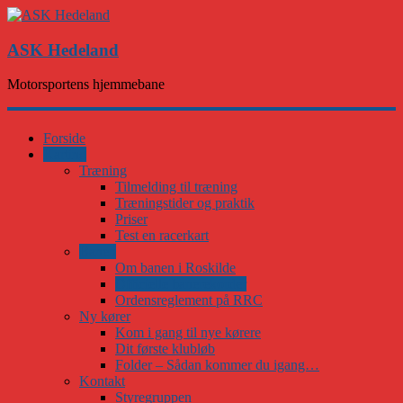
ASK Hedeland
Motorsportens hjemmebane
Forside
Karting
Træning
Tilmelding til træning
Træningstider og praktik
Priser
Test en racerkart
Banen
Om banen i Roskilde
Officielle banerekorder
Ordensreglement på RRC
Ny kører
Kom i gang til nye kørere
Dit første klubløb
Folder – Sådan kommer du igang…
Kontakt
Styregruppen