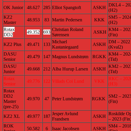
DKL4 – 20
OK Junior
48.627
285
Elliot Spangtoft
ASKH
(H2)
KZ2
SM5 – 202
48.953
83
Martin Pedersen
KKK
Master
(H2)
Rotax
Christian Roland
KM4 – 202
49.352
693
ASKH
DD2
Sørensen
(Fin)
Michael
DM – 2022
KZ2 Plus
49.471
133
ASKH
Kastaniegaard
(Kval2)
DASU
KM4 – 202
49.479
147
Magnus Lundstrøm
RGKK
Senior
(Tid)
DASU
KM2 – 202
49.668
212
Alba Hurup Larsen
ASKH
Junior
(Tid)
Rotax
RKC – 202
49.776
122
Villads Coi Lund
VKK
Senior
(H3)
Rotax
DD2
SM2 – 202
49.970
47
Peter Lundstrøm
RGKK
Master
(Fin)
(pre-25)
Jesper Avlund
Roskilde O
KZ2 XL
49.977
187
ASKH
Frandsen
– 2023 (Fin
ROK
SM4 – 201
50.582
6
Isaac Jacobsen
ASKH