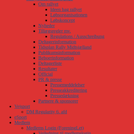
Om rallyet
Ideen bag rallyet
Løbsorganisationen
Løbskoncept
Nyheder
Tillægsregler mv.
Regulations / Ausschreibung
Deltagerinformation
Tidsplan Rally Midtsjælland
Publikumsinformation
Beboerinformation
Deltagerliste
Resultater
Official
PR & presse
Pressemeddelelser
Presseakkreditering
Pressedækning
Partnere & sponsorer
Vejsport
DM Regularity 6. afd
eSport
Medlem
Medlems Login (ForeningLet)
Vejledning til medlemslogin