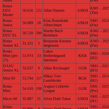
Junior
(Fin)
Rotax
KM1 – 202
DD2
50.656
222
Allan Hansen
ASKH
(Tid)
Master
Rotax
Kian Rosenbæk
SM5 – 202
50.689
18
ASKH
Junior
Albrechtsen
(Fin)
Rotax
Martin Buch
KM2 – 202
50.720
500
ASKH
DD2 XL
Bertelsen
(Fin)
Rotax
Benjamin Kresten
KM3 – 202
51.321
1
ASKH
Senior XL
Jørgensen
(Fin)
Rotax
Lukas
SM5 – 202
Mini (pre-
51.974
33
Melhedegaard
KKK
(H2)
25)
Sørensen
DASU
SM3 – 201
52.637
6
Allan Rechnagel
GGK
Senior XL
(H3)
Mikas Toro
SM5 – 202
Mini 60
53.794
117
BGK
Lundsholm
(H2)
Rotax
August Lykkebo
SM1 – 202
54.416
106
GGK
Mini
Lyngsø
(Pre)
SM1 – 202
Micro 60
55.887
31
Alvin Dahl Tokar
ASKH
(H1)
Rotax
SM5 – 202
55.896
8
Viggo Dahl Præst
ASKH