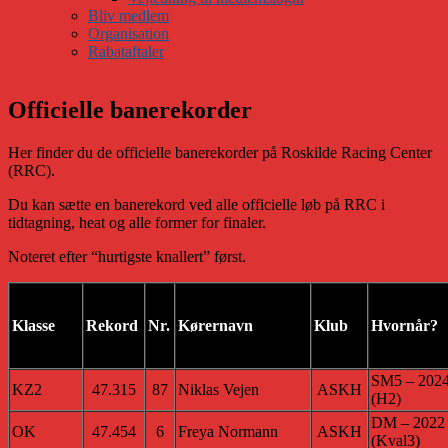
Bliv medlem
Organisation
Rabataftaler
Officielle banerekorder
Her finder du de officielle banerekorder på Roskilde Racing Center
(RRC).
Du kan sætte en banerekord ved alle officielle løb på RRC i
tidtagning, heat og alle former for finaler.
Noteret efter “hurtigste knallert” først.
Klasse
Rekord
Nr.
Kørernavn
Klub
Hvornår?
SM5 – 202
KZ2
47.315
87
Niklas Vejen
ASKH
(H2)
DM – 2022
OK
47.454
6
Freya Normann
ASKH
(Kval3)