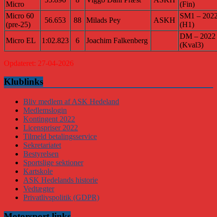
Micro
(Fin)
Micro 60
SM1 – 202
56.653
88
Milads Pey
ASKH
(pre-25)
(H1)
DM – 2022
Micro EL
1:02.823
6
Joachim Falkenberg
(Kval3)
Opdateret: 27-04-2026
Klublinks
Bliv medlem af ASK Hedeland
Medlemslogin
Kontingent 2022
Licenspriser 2022
Tilmeld betalingsservice
Sekretariatet
Bestyrelsen
Sportslige sektioner
Kartskole
ASK Hedelands historie
Vedtægter
Privatlivspolitik (GDPR)
Motorsport links