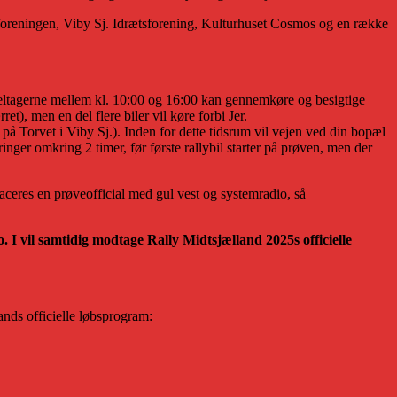
tyforeningen, Viby Sj. Idrætsforening, Kulturhuset Cosmos og en række
r deltagerne mellem kl. 10:00 og 16:00 kan gennemkøre og besigtige
et), men en del flere biler vil køre forbi Jer.
på Torvet i Viby Sj.). Inden for dette tidsrum vil vejen ved din bopæl
inger omkring 2 timer, før første rallybil starter på prøven, men der
aceres en prøveofficial med gul vest og systemradio, så
. I vil samtidig modtage Rally Midtsjælland 2025s officielle
nds officielle løbsprogram: