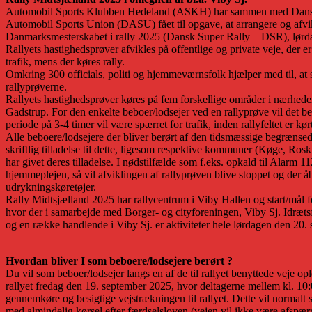
Automobil Sports Klubben Hedeland (ASKH) har sammen med Dans
Automobil Sports Union (DASU) fået til opgave, at arrangere og afvik
Danmarksmesterskabet i rally 2025 (Dansk Super Rally – DSR), lørd
Rallyets hastighedsprøver afvikles på offentlige og private veje, der er
trafik, mens der køres rally.
Omkring 300 officials, politi og hjemmeværnsfolk hjælper med til, at 
rallyprøverne.
Rallyets hastighedsprøver køres på fem forskellige områder i nærhede
Gadstrup. For den enkelte beboer/lodsejer ved en rallyprøve vil det be
periode på 3-4 timer vil være spærret for trafik, inden rallyfeltet er kø
Alle beboere/lodsejere der bliver berørt af den tidsmæssige begrænsede
skriftlig tilladelse til dette, ligesom respektive kommuner (Køge, Rosk
har givet deres tilladelse. I nødstilfælde som f.eks. opkald til Alarm 1
hjemmeplejen, så vil afviklingen af rallyprøven blive stoppet og der åb
udrykningskøretøjer.
Rally Midtsjælland 2025 har rallycentrum i Viby Hallen og start/mål fo
hvor der i samarbejde med Borger- og cityforeningen, Viby Sj. Idræt
og en række handlende i Viby Sj. er aktiviteter hele lørdagen den 20.
Hvordan bliver I som beboere/lodsejere berørt ?
Du vil som beboer/lodsejer langs en af de til rallyet benyttede veje op
rallyet fredag den 19. september 2025, hvor deltagerne mellem kl. 10
gennemkøre og besigtige vejstrækningen til rallyet. Dette vil normalt 
med almindelig kørsel efter færdselsloven (vejen vil ikke være afspærre