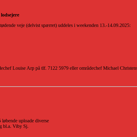
 lodsejere
lstødende veje (delvist spærret) uddeles i weekenden 13.-14.09.2025:
ådechef Louise Arp på tlf. 7122 5979 eller områdechef Michael Christen
5 løbende uploade diverse
g bl.a. Viby Sj.