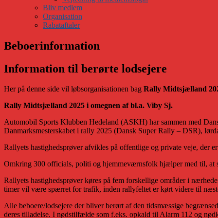
Bliv medlem
Organisation
Rabataftaler
Beboerinformation
Information til berørte lodsejere
Her på denne side vil løbsorganisationen bag
Rally Midtsjælland 20
Rally Midtsjælland 2025 i omegnen af bl.a. Viby Sj
.
Automobil Sports Klubben Hedeland (ASKH) har sammen med Dansk Ra
Danmarksmesterskabet i rally 2025 (Dansk Super Rally – DSR), lørd
Rallyets hastighedsprøver afvikles på offentlige og private veje, der er
Omkring 300 officials, politi og hjemmeværnsfolk hjælper med til, at 
Rallyets hastighedsprøver køres på fem forskellige områder i nærheden
timer vil være spærret for trafik, inden rallyfeltet er kørt videre til næ
Alle beboere/lodsejere der bliver berørt af den tidsmæssige begrænsede 
deres tilladelse. I nødstilfælde som f.eks. opkald til Alarm 112 og nød