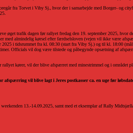
foregår fra Torvet i Viby Sj., hvor der i samarbejde med Borger- og ci
025.
opleve øget trafik dagen før rallyet fredag den 19. september 2025, hvo
ler med almindelig kørsel efter færdselsloven (vejen vil ikke være afspærr
5 i tidsrummet fra kl. 08:30 (start fra Viby Sj.) og til kl. 18:00 (mål 
4 timer. Officials vil dog være tilstede og påbegynde opsætning af afspærr
 rallyet kører, vil der blive afspærret med minestrimmel og i området pl
fspærring vil blive lagt i Jeres postkasser ca. en uge før løbsdato
i weekenden 13.-14.09.2025, samt med et eksemplar af Rally Midtsjælla