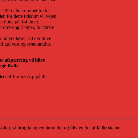
2025 i tidsrummet fra kl.
den for dette tidsrum vil vejen
periode på 3-4 timer.
 omkring 2 timer, før første
allyet kører, vil der blive
d gul vest og systemradio,
r afspærring vil blive
tage Rally
dechef Louise Arp på tlf.
klub, så brug knappen herunder og bliv en del af fællesskabet.