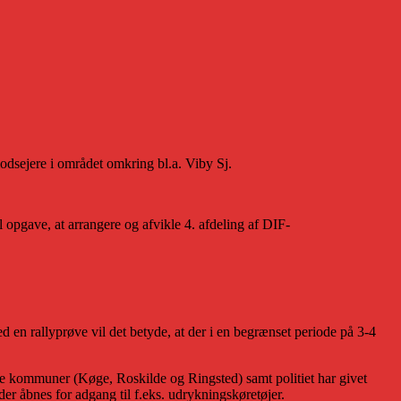
lodsejere i området omkring bl.a. Viby Sj.
ave, at arrangere og afvikle 4. afdeling af DIF-
 en rallyprøve vil det betyde, at der i en begrænset periode på 3-4
ktive kommuner (Køge, Roskilde og Ringsted) samt politiet har givet
der åbnes for adgang til f.eks. udrykningskøretøjer.