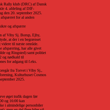
k Rally klub (DRC) af Dansk
le 4. afdeling af DIF-
ag den 20. september 2025.
 afspærret for al anden
sikre og afspærre
n af Viby Sj. Borup, Ejby,
tyde, at der i en begrænset
rt videre til næste område.
 afspærring, har alle givet
ilde og Ringsted) samt politiet
12 og nødkald til
nes for adgang til f.eks.
regår fra Torvet i Viby Sj.,
sforening, Kulturhuset Cosmos
 september 2025.
leve øget trafik dagen før
:00 og 16:00 kan
ske i almindelige personbiler
t), men en del flere biler vil