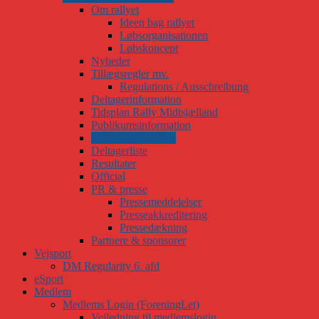
Om rallyet
Ideen bag rallyet
Løbsorganisationen
Løbskoncept
Nyheder
Tillægsregler mv.
Regulations / Ausschreibung
Deltagerinformation
Tidsplan Rally Midtsjælland
Publikumsinformation
Beboerinformation
Deltagerliste
Resultater
Official
PR & presse
Pressemeddelelser
Presseakkreditering
Pressedækning
Partnere & sponsorer
Vejsport
DM Regularity 6. afd
eSport
Medlem
Medlems Login (ForeningLet)
Vejledning til medlemslogin