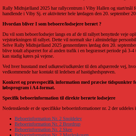
Rally Midtsjælland 2025 har rallycentrum i Viby Hallen og start/mål 
handlende i Viby Sj. er aktiviteter hele lørdagen den 20. september 2
Hvordan bliver I som beboere/lodsejere berørt ?
Du vil som beboer/lodsejer langs en af de til rallyet benyttede veje 
vejstrækningen til rallyet. Dette vil normalt ske i almindelige personbi
Selve Rally Midtsjælland 2025 gennemføres lørdag den 20. september 202
blive totalt afspærret for al anden trafik i en begrænset periode på 3-
kan stadig køres på vejene.
Ved hver husstand med udkørsel/udkørsler til den afspærrede vej, hvor
vedkommende har kontakt til ledelsen af hastighedsprøven.
Konkret og prøvespecifik information med præcise tidspunkter for a
løbsprogram i A4-format.
Specifik beboerinformation til direkte berørte lodsejere
Nedenstående er de specifikke beboerinformationer nr. 2 der uddeles 
Beboerinformation Nr. 2 Snoldelev
Beboerinformation Nr. 2 Brordrup
Beboerinformation Nr. 2 Skee
Beboerinformation Nr. 2 Magleskoven