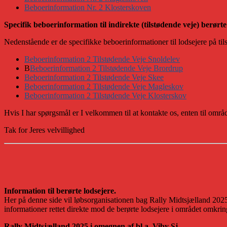
Beboerinformation Nr. 2 Klosterskoven
Specifik beboerinformation til indirekte (tilstødende veje) berørte
Nedenstående er de specifikke beboerinformationer til lodsejere på ti
Beboerinformation 2 Tilstødende Veje Snoldelev
B
Beboerinformation 2 Tilstødende Veje Brordrup
Beboerinformation 2 Tilstødende Veje Skee
Beboerinformation 2 Tilstødende Veje Magleskov
Beboerinformation 2 Tilstødende Veje Klosterskov
Hvis I har spørgsmål er I velkommen til at kontakte os, enten til omr
Tak for Jeres velvillighed
Information til berørte lodsejere.
Her på denne side vil løbsorganisationen bag Rally Midtsjælland 202
informationer rettet direkte mod de berørte lodsejere i området omkrin
Rally Midtsjælland 2025 i omegnen af bl.a. Viby Sj.