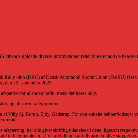
25
løbende uploade diverse informationer rettet direkte mod de berørte 
lly klub (DRC) af Dansk Automobil Sports Union (DASU) fået til opg
ag den 20. september 2025.
 afspærret for al anden trafik, mens der køres rally.
sikre og afspærre rallyprøverne.
 af Viby Sj. Borup, Ejby, Gadstrup. For den enkelte beboer/lodsejer ved
ste område.
afspærring, har alle givet skriftlig tilladelse til dette, ligesom respe
kald til hjemmeplejen, så vil afviklingen af rallyprøven blive stoppet og 