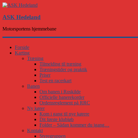
ASK Hedeland
Motorsportens hjemmebane
Forside
Karting
Træning
Tilmelding til træning
Træningstider og praktik
Priser
Test en racerkart
Banen
Om banen i Roskilde
Officielle banerekorder
Ordensreglement på RRC
Ny kører
Kom i gang til nye kørere
Dit første klubløb
Folder – Sådan kommer du igang…
Kontakt
Styregruppen