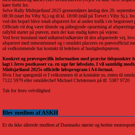
køre forbi Jer.
Selve Rally Midtsjælland 2025 gennemføres lørdag den 20. september 
08:30 (start fra Viby Sj.) og til kl. 18:00 (mål på Torvet i Viby Sj.). In
ved din bopæl blive totalt afspærret for al anden trafik i en begrænset 
Officials vil dog være tilstede og påbegynde opsætning af afspærringer
rallybil starter på prøven, men der kan stadig køres på vejene.
Ved hver husstand med udkørsel/udkørsler til den afspærrede vej, hvor r
afspærret med minestrimmel og i området placeres en prøveofficial me
så vedkommende har kontakt til ledelsen af hastighedsprøven.
Konkret og prøvespecifik information med præcise tidspunkter fo
lagt i Jeres postkasser ca. en uge før løbsdato. I vil samtidig mod
Midtsjælland 2025s officielle løbsprogram i A4-format.
Hvis I har spørgsmål er I velkommen til at kontakte os, enten til områ
7122 5979 eller områdechef Michael Christensen på tlf. 5387 9720
Tak for Jeres velvillighed
Blev medlem af ASKH
Er du ikke allerede medlem af Danmarks største og bedste motorsports