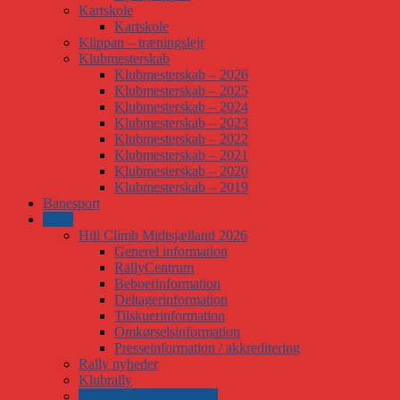
Kartskole
Kartskole
Klippan – træningslejr
Klubmesterskab
Klubmesterskab – 2026
Klubmesterskab – 2025
Klubmesterskab – 2024
Klubmesterskab – 2023
Klubmesterskab – 2022
Klubmesterskab – 2021
Klubmesterskab – 2020
Klubmesterskab – 2019
Banesport
Rally
Hill Climb Midtsjælland 2026
Generel information
RallyCentrum
Beboerinformation
Deltagerinformation
Tilskuerinformation
Omkørselsinformation
Presseinformation / akkreditering
Rally nyheder
Klubrally
Rally Midtsjælland 2025