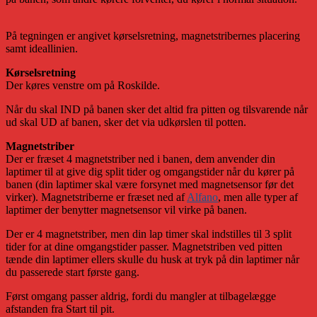
På tegningen er angivet kørselsretning, magnetstribernes placering
samt ideallinien.
Kørselsretning
Der køres venstre om på Roskilde.
Når du skal IND på banen sker det altid fra pitten og tilsvarende når
ud skal UD af banen, sker det via udkørslen til potten.
Magnetstriber
Der er fræset 4 magnetstriber ned i banen, dem anvender din
laptimer til at give dig split tider og omgangstider når du kører på
banen (din laptimer skal være forsynet med magnetsensor før det
virker). Magnetstriberne er fræset ned af
Alfano
, men alle typer af
laptimer der benytter magnetsensor vil virke på banen.
Der er 4 magnetstriber, men din lap timer skal indstilles til 3 split
tider for at dine omgangstider passer. Magnetstriben ved pitten
tænde din laptimer ellers skulle du husk at tryk på din laptimer når
du passerede start første gang.
Først omgang passer aldrig, fordi du mangler at tilbagelægge
afstanden fra Start til pit.