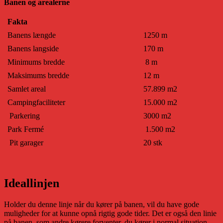
Banen og arealerne
Fakta
Banens længde
1250 m
Banens langside
170 m
Minimums bredde
8 m
Maksimums bredde
12 m
Samlet areal
57.899 m2
Campingfaciliteter
15.000 m2
Parkering
3000 m2
Park Fermé
1.500 m2
Pit garager
20 stk
Ideallinjen
Holder du denne linje når du kører på banen, vil du have gode
muligheder for at kunne opnå rigtig gode tider. Det er også den linie
på banen, som andre kørere forventer, du kører i normal situation.