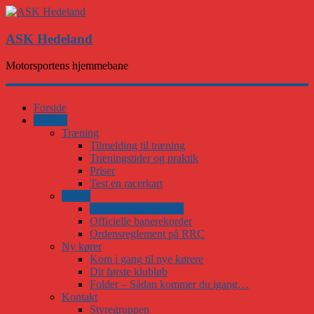
ASK Hedeland
Motorsportens hjemmebane
Forside
Karting
Træning
Tilmelding til træning
Træningstider og praktik
Priser
Test en racerkart
Banen
Om banen i Roskilde
Officielle banerekorder
Ordensreglement på RRC
Ny kører
Kom i gang til nye kørere
Dit første klubløb
Folder – Sådan kommer du igang…
Kontakt
Styregruppen