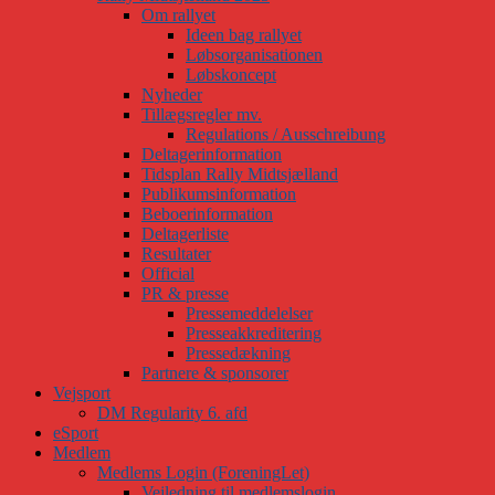
Om rallyet
Ideen bag rallyet
Løbsorganisationen
Løbskoncept
Nyheder
Tillægsregler mv.
Regulations / Ausschreibung
Deltagerinformation
Tidsplan Rally Midtsjælland
Publikumsinformation
Beboerinformation
Deltagerliste
Resultater
Official
PR & presse
Pressemeddelelser
Presseakkreditering
Pressedækning
Partnere & sponsorer
Vejsport
DM Regularity 6. afd
eSport
Medlem
Medlems Login (ForeningLet)
Vejledning til medlemslogin