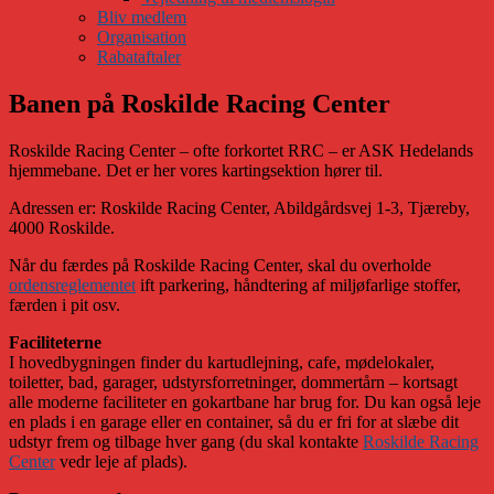
Bliv medlem
Organisation
Rabataftaler
Banen på Roskilde Racing Center
Roskilde Racing Center – ofte forkortet RRC – er ASK Hedelands
hjemmebane. Det er her vores kartingsektion hører til.
Adressen er: Roskilde Racing Center, Abildgårdsvej 1-3, Tjæreby,
4000 Roskilde.
Når du færdes på Roskilde Racing Center, skal du overholde
ordensreglementet
ift parkering, håndtering af miljøfarlige stoffer,
færden i pit osv.
Faciliteterne
I hovedbygningen finder du kartudlejning, cafe, mødelokaler,
toiletter, bad, garager, udstyrsforretninger, dommertårn – kortsagt
alle moderne faciliteter en gokartbane har brug for. Du kan også leje
en plads i en garage eller en container, så du er fri for at slæbe dit
udstyr frem og tilbage hver gang (du skal kontakte
Roskilde Racing
Center
vedr leje af plads).