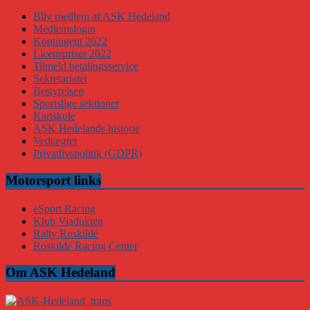
Bliv medlem af ASK Hedeland
Medlemslogin
Kontingent 2022
Licenspriser 2022
Tilmeld betalingsservice
Sekretariatet
Bestyrelsen
Sportslige sektioner
Kartskole
ASK Hedelands historie
Vedtægter
Privatlivspolitik (GDPR)
Motorsport links
eSport Racing
Klub Viadukten
Rally Roskilde
Roskilde Racing Center
Om ASK Hedeland