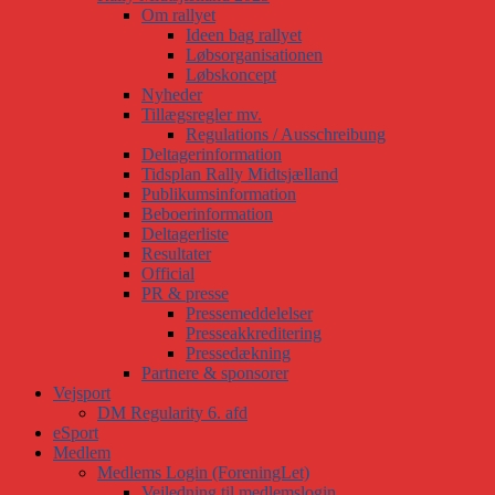
Om rallyet
Ideen bag rallyet
Løbsorganisationen
Løbskoncept
Nyheder
Tillægsregler mv.
Regulations / Ausschreibung
Deltagerinformation
Tidsplan Rally Midtsjælland
Publikumsinformation
Beboerinformation
Deltagerliste
Resultater
Official
PR & presse
Pressemeddelelser
Presseakkreditering
Pressedækning
Partnere & sponsorer
Vejsport
DM Regularity 6. afd
eSport
Medlem
Medlems Login (ForeningLet)
Vejledning til medlemslogin