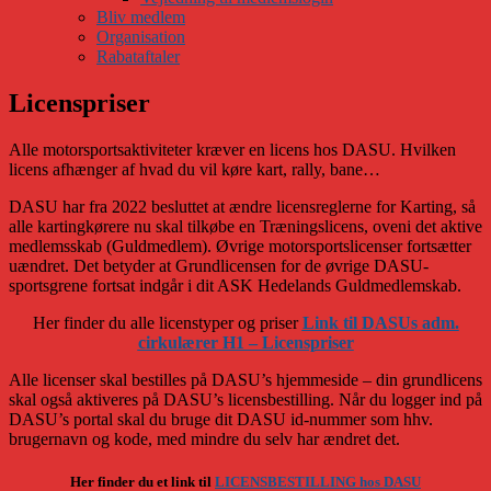
Bliv medlem
Organisation
Rabataftaler
Licenspriser
Alle motorsportsaktiviteter kræver en licens hos DASU. Hvilken
licens afhænger af hvad du vil køre kart, rally, bane…
DASU har fra 2022 besluttet at ændre licensreglerne for Karting, så
alle kartingkørere nu skal tilkøbe en Træningslicens, oveni det aktive
medlemsskab (Guldmedlem). Øvrige motorsportslicenser fortsætter
uændret. Det betyder at Grundlicensen for de øvrige DASU-
sportsgrene fortsat indgår i dit ASK Hedelands Guldmedlemskab.
Her finder du alle licenstyper og priser
Link til DASUs adm.
cirkulærer H1 – Licenspriser
Alle licenser skal bestilles på DASU’s hjemmeside – din grundlicens
skal også aktiveres på DASU’s licensbestilling. Når du logger ind på
DASU’s portal skal du bruge dit DASU id-nummer som hhv.
brugernavn og kode, med mindre du selv har ændret det.
Her finder du et link til
LICENSBESTILLING hos DASU