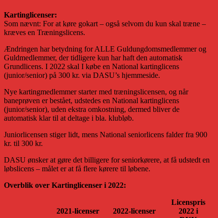
Kartinglicenser:
Som nævnt: For at køre gokart – også selvom du kun skal træne –
kræves en Træningslicens.
Ændringen har betydning for ALLE Guldungdomsmedlemmer og
Guldmedlemmer, der tidligere kun har haft den automatisk
Grundlicens. I 2022 skal I købe en National kartinglicens
(junior/senior) på 300 kr. via DASU’s hjemmeside.
Nye kartingmedlemmer starter med træningslicensen, og når
baneprøven er bestået, udstedes en National kartinglicens
(junior/senior), uden ekstra omkostning, dermed bliver de
automatisk klar til at deltage i bla. klubløb.
Juniorlicensen stiger lidt, mens National seniorlicens falder fra 900
kr. til 300 kr.
DASU ønsker at gøre det billigere for seniorkørere, at få udstedt en
løbslicens – målet er at få flere kørere til løbene.
Overblik over Kartinglicenser i 2022:
Licenspris
2021-licenser
2022-licenser
2022 i