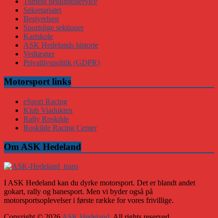
Tilmeld betalingsservice
Sekretariatet
Bestyrelsen
Sportslige sektioner
Kartskole
ASK Hedelands historie
Vedtægter
Privatlivspolitik (GDPR)
Motorsport links
eSport Racing
Klub Viadukten
Rally Roskilde
Roskilde Racing Center
Om ASK Hedeland
I ASK Hedeland kan du dyrke motorsport. Det er blandt andet
gokart, rally og banesport. Men vi byder også på
motorsportsoplevelser i første række for vores frivillige.
Copyright © 2026
ASK Hedeland
. All rights reserved.