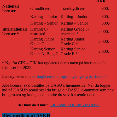
DKK
Nationale
Grundlicens
Træningslicens
300,-
licenser
Karting – Junior
Karting – Junior
300,-
Karting – Senior
Karting – Senior
300,-
Internationale
Karting C-
Karting Grade F-
2.000,-
licenser *
restricted
restricted *
Karting Junior
Karting Junior
2.000,-
Grade C
Grade G *
Karting Senior
Karting Senior
2.000,-
Grade A, B og C
Grade E *
* Nyt fra CIK – CIK har opdateret deres navn på internationale
Licenser for 2022.
Læs nyheden om
kartinglicenser er også tilgængelig på dasu.dk
.
Alle licenser skal bestilles på DASU’s hjemmeside. Når du logger
ind på DASU’s portal skal du bruge dit DASU id-nummer som hhv.
brugernavn og kode, med mindre du selv har ændret det.
Her finde du et link til
LICENSBESTILLING hos DASU
Blev medlem af ASKH