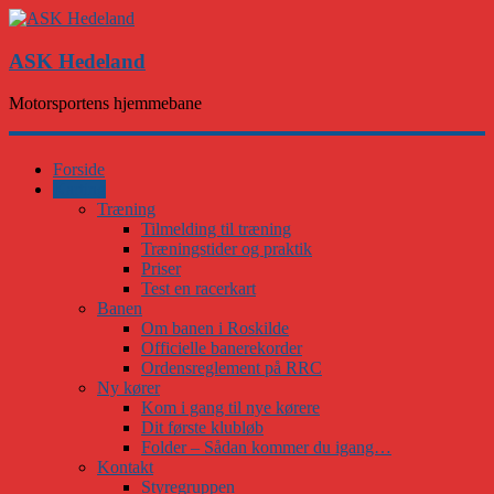
ASK Hedeland
Motorsportens hjemmebane
Forside
Karting
Træning
Tilmelding til træning
Træningstider og praktik
Priser
Test en racerkart
Banen
Om banen i Roskilde
Officielle banerekorder
Ordensreglement på RRC
Ny kører
Kom i gang til nye kørere
Dit første klubløb
Folder – Sådan kommer du igang…
Kontakt
Styregruppen