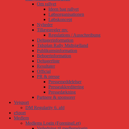
Om rallyet
Ideen bag rallyet
Løbsorganisationen
Løbskoncept
Nyheder
Tillægsregler mv.
Regulations / Ausschreibung
Deltagerinformation
Tidsplan Rally Midtsjælland
Publikumsinformation
Beboerinformation
Deltagerliste
Resultater
Official
PR & presse
Pressemeddelelser
Presseakkreditering
Pressedækning
Partnere & sponsorer
Vejsport
DM Regularity 6. afd
eSport
Medlem
Medlems Login (ForeningLet)
Vejledning til medlemslogin