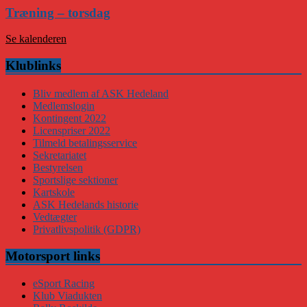
Træning – torsdag
Se kalenderen
Klublinks
Bliv medlem af ASK Hedeland
Medlemslogin
Kontingent 2022
Licenspriser 2022
Tilmeld betalingsservice
Sekretariatet
Bestyrelsen
Sportslige sektioner
Kartskole
ASK Hedelands historie
Vedtægter
Privatlivspolitik (GDPR)
Motorsport links
eSport Racing
Klub Viadukten