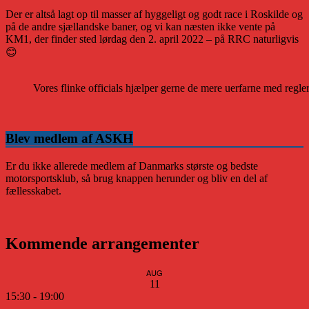
Der er altså lagt op til masser af hyggeligt og godt race i Roskilde og
på de andre sjællandske baner, og vi kan næsten ikke vente på
KM1, der finder sted lørdag den 2. april 2022 – på RRC naturligvis
😊
Vores flinke officials hjælper gerne de mere uerfarne med regle
Blev medlem af ASKH
Er du ikke allerede medlem af Danmarks største og bedste
motorsportsklub, så brug knappen herunder og bliv en del af
fællesskabet.
Kommende arrangementer
AUG
11
15:30
-
19:00