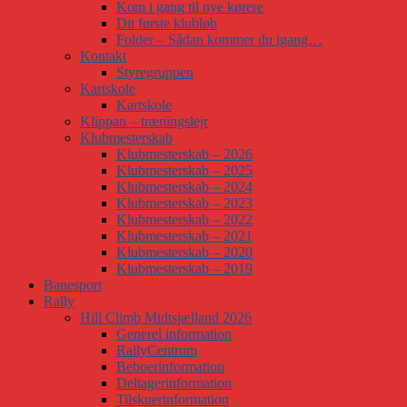
Kom i gang til nye kørere
Dit første klubløb
Folder – Sådan kommer du igang…
Kontakt
Styregruppen
Kartskole
Kartskole
Klippan – træningslejr
Klubmesterskab
Klubmesterskab – 2026
Klubmesterskab – 2025
Klubmesterskab – 2024
Klubmesterskab – 2023
Klubmesterskab – 2022
Klubmesterskab – 2021
Klubmesterskab – 2020
Klubmesterskab – 2019
Banesport
Rally
Hill Climb Midtsjælland 2026
Generel information
RallyCentrum
Beboerinformation
Deltagerinformation
Tilskuerinformation