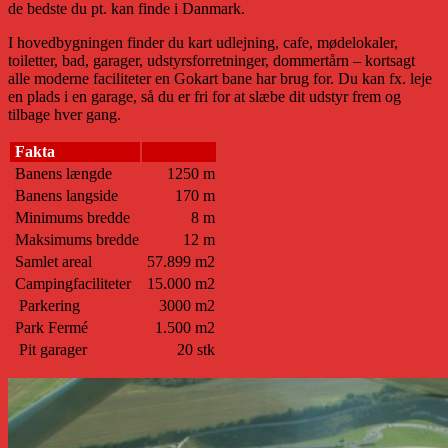
de bedste du pt. kan finde i Danmark.
I hovedbygningen finder du kart udlejning, cafe, mødelokaler,
toiletter, bad, garager, udstyrsforretninger, dommertårn – kortsagt
alle moderne faciliteter en Gokart bane har brug for. Du kan fx. leje
en plads i en garage, så du er fri for at slæbe dit udstyr frem og
tilbage hver gang.
Fakta
Banens længde
1250 m
Banens langside
170 m
Minimums bredde
8 m
Maksimums bredde
12 m
Samlet areal
57.899 m2
Campingfaciliteter
15.000 m2
Parkering
3000 m2
Park Fermé
1.500 m2
Pit garager
20 stk