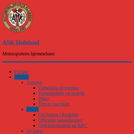
ASK Hedeland
Motorsportens hjemmebane
Forside
Karting
Træning
Tilmelding til træning
Træningstider og praktik
Priser
Test en racerkart
Banen
Om banen i Roskilde
Officielle banerekorder
Ordensreglement på RRC
Ny kører