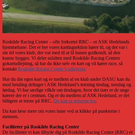
Roskilde Racing Center – ofte forkortet RRC – er ASK Hedelands
hjemmebane. Det er her vores kartingsektion hører til, og det var i
sin tid vores klub, der var med til at få banen godkendt, så den
kunne bygges. Vi deler asfalten med Roskilde Racing Centers
gokartudlejning, så har du ikke selv en kart og vil kører race, så
kontakt
Roskilde Racing Center’s udlejning
.
Har du din egen kart og er medlem af en klub under DASU kan du
mod betaling deltager i ASK Hedeland’s træning tirsdag, torsdag og
lørdag. Vi har særlige vilkår om tirsdagen, hvor det især er de unge
kørere der er i centrum. Og er du medlem af ASK Hedeland, er det
billigere at træne på RRC.
Du kan se priserne her
.
Du kan læse mere om vores bane ved at klikke på punkterne i
menuen.
Faciliteter på Roskilde Racing Center
De faciliteter vi kan tilbyde dig på Roskilde Racing Center (RRC) er