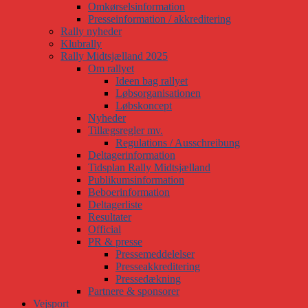
Omkørselsinformation
Presseinformation / akkreditering
Rally nyheder
Klubrally
Rally Midtsjælland 2025
Om rallyet
Ideen bag rallyet
Løbsorganisationen
Løbskoncept
Nyheder
Tillægsregler mv.
Regulations / Ausschreibung
Deltagerinformation
Tidsplan Rally Midtsjælland
Publikumsinformation
Beboerinformation
Deltagerliste
Resultater
Official
PR & presse
Pressemeddelelser
Presseakkreditering
Pressedækning
Partnere & sponsorer
Vejsport