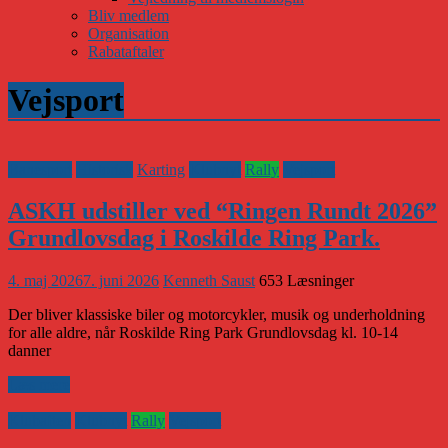
Bliv medlem
Organisation
Rabataftaler
Vejsport
Banesport
Historisk
Karting
Klubnyt
Rally
Vejsport
ASKH udstiller ved “Ringen Rundt 2026”
Grundlovsdag i Roskilde Ring Park.
4. maj 2026
7. juni 2026
Kenneth Saust
653 Læsninger
Der bliver klassiske biler og motorcykler, musik og underholdning
for alle aldre, når Roskilde Ring Park Grundlovsdag kl. 10-14
danner
Læs mere
Klubaften
Klubnyt
Rally
Vejsport