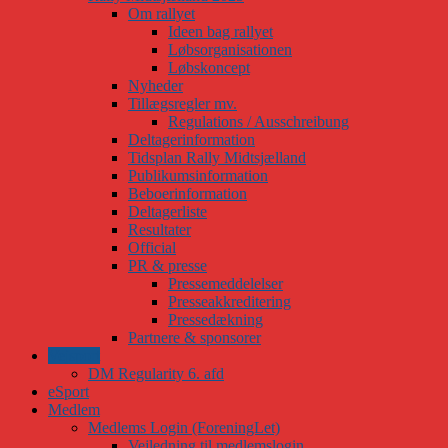
Om rallyet
Ideen bag rallyet
Løbsorganisationen
Løbskoncept
Nyheder
Tillægsregler mv.
Regulations / Ausschreibung
Deltagerinformation
Tidsplan Rally Midtsjælland
Publikumsinformation
Beboerinformation
Deltagerliste
Resultater
Official
PR & presse
Pressemeddelelser
Presseakkreditering
Pressedækning
Partnere & sponsorer
Vejsport
DM Regularity 6. afd
eSport
Medlem
Medlems Login (ForeningLet)
Vejledning til medlemslogin