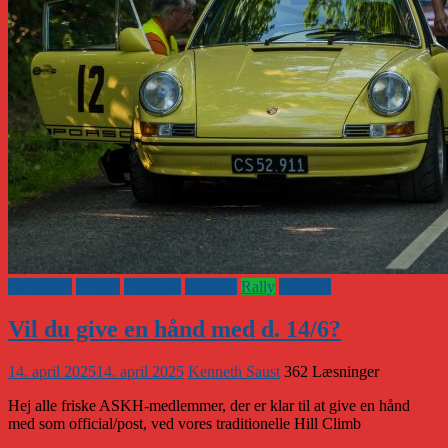
Banesport
CHGP
Historisk
Klubnyt
Rally
Vejsport
Vil du give en hånd med d. 14/6?
14. april 2025
14. april 2025
Kenneth Saust
362 Læsninger
Hej alle friske ASKH-medlemmer, der er klar til at give en hånd
med som official/post, ved vores traditionelle Hill Climb