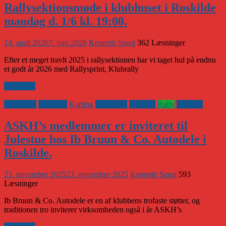
Rallysektionsmøde i klubhuset i Roskilde
mandag d. 1/6 kl. 19:00.
14. april 2026
7. juni 2026
Kenneth Saust
362 Læsninger
Efter et meget travlt 2025 i rallysektionen har vi taget hul på endnu
et godt år 2026 med Rallysprint, Klubrally
Læs mere
Banesport
Historisk
Karting
Klubaften
Klubnyt
Rally
Vejsport
ASKH’s medlemmer er inviteret til
Julestue hos Ib Bruun & Co. Autodele i
Roskilde.
23. november 2025
23. november 2025
Kenneth Saust
593
Læsninger
Ib Bruun & Co. Autodele er en af klubbens trofaste støtter, og
traditionen tro inviterer virksomheden også i år ASKH’s