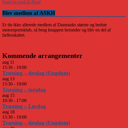
Send en mail til René
Blev medlem af ASKH
Er du ikke allerede medlem af Danmarks største og bedste
motorsportsklub, så brug knappen herunder og bliv en del af
fællesskabet.
Kommende arrangementer
aug
11
15:30
-
19:00
Træning – tirsdag (Ungdom)
aug
13
15:30
-
19:00
Træning – torsdag
aug
15
10:30
-
17:00
Træning – Lørdag
aug
18
15:30
-
19:00
Træning – tirsdag (Ungdom)