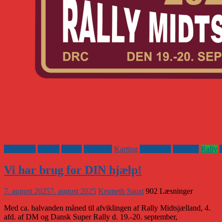
Banesport
CHGP
eSport
Historisk
Karting
Klubaften
Klubnyt
Rally
Vi har brug for DIN hjælp!
7. august 2025
7. august 2025
Kenneth Saust
902 Læsninger
Med ca. halvanden måned til afviklingen af Rally Midtsjælland, 4.
afd. af DM og Dansk Super Rally d. 19.-20. september,