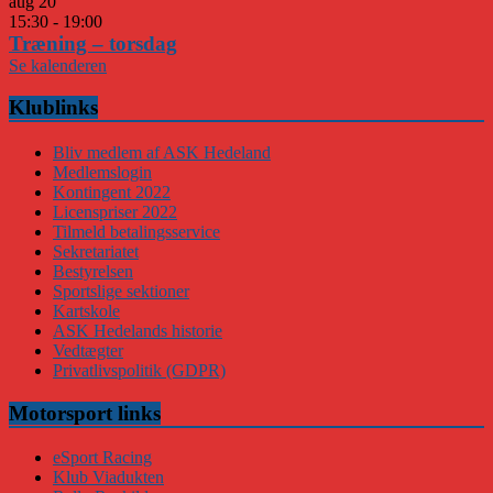
aug
20
15:30
-
19:00
Træning – torsdag
Se kalenderen
Klublinks
Bliv medlem af ASK Hedeland
Medlemslogin
Kontingent 2022
Licenspriser 2022
Tilmeld betalingsservice
Sekretariatet
Bestyrelsen
Sportslige sektioner
Kartskole
ASK Hedelands historie
Vedtægter
Privatlivspolitik (GDPR)
Motorsport links
eSport Racing
Klub Viadukten