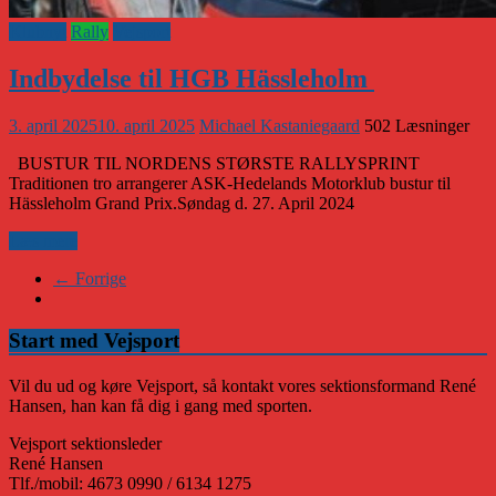
Klubnyt
Rally
Vejsport
Indbydelse til HGB Hässleholm
3. april 2025
10. april 2025
Michael Kastaniegaard
502 Læsninger
BUSTUR TIL NORDENS STØRSTE RALLYSPRINT
Traditionen tro arrangerer ASK-Hedelands Motorklub bustur til
Hässleholm Grand Prix.Søndag d. 27. April 2024
Læs mere
← Forrige
Start med Vejsport
Vil du ud og køre Vejsport, så kontakt vores sektionsformand René
Hansen, han kan få dig i gang med sporten.
Vejsport sektionsleder
René Hansen
Tlf./mobil: 4673 0990 / 6134 1275