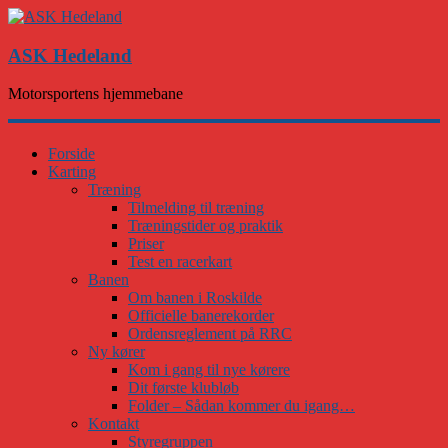
ASK Hedeland
Motorsportens hjemmebane
Forside
Karting
Træning
Tilmelding til træning
Træningstider og praktik
Priser
Test en racerkart
Banen
Om banen i Roskilde
Officielle banerekorder
Ordensreglement på RRC
Ny kører
Kom i gang til nye kørere
Dit første klubløb
Folder – Sådan kommer du igang…
Kontakt
Styregruppen