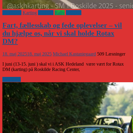
Banesport
Karting
Klubnyt
Rally
Vejsport
Fart, fællesskab og fede oplevelser – vil
du hjælpe os, når vi skal holde Rotax
DM?
18. maj 2025
18. maj 2025
Michael Kastaniegaard
509 Læsninger
I juni (13-15. juni ) skal vi i ASK Hedeland være vært for Rotax
DM (karting) på Roskilde Racing Center,
Læs mere