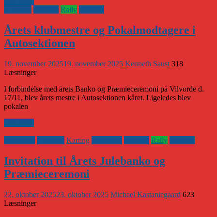
Læs mere
Historisk
Klubnyt
Rally
Vejsport
Årets klubmestre og Pokalmodtagere i
Autosektionen
19. november 2025
19. november 2025
Kenneth Saust
318
Læsninger
I forbindelse med årets Banko og Præmieceremoni på Vilvorde d.
17/11, blev årets mestre i Autosektionen kåret. Ligeledes blev
pokalen
Læs mere
Banesport
Historisk
Karting
Klubaften
Klubnyt
Rally
Vejsport
Invitation til Årets Julebanko og
Præmieceremoni
22. oktober 2025
23. oktober 2025
Michael Kastaniegaard
623
Læsninger