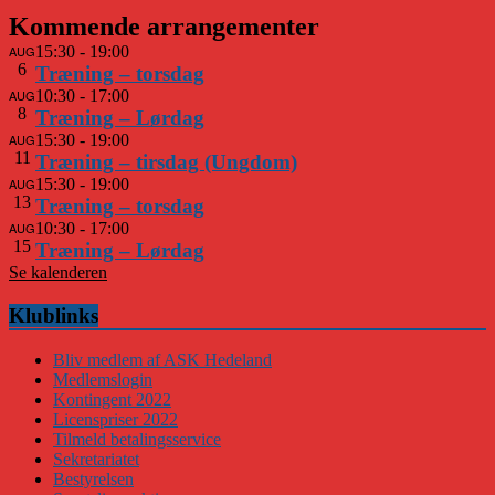
Kommende arrangementer
AUG
15:30
-
19:00
6
Træning – torsdag
AUG
10:30
-
17:00
8
Træning – Lørdag
AUG
15:30
-
19:00
11
Træning – tirsdag (Ungdom)
AUG
15:30
-
19:00
13
Træning – torsdag
AUG
10:30
-
17:00
15
Træning – Lørdag
Se kalenderen
Klublinks
Bliv medlem af ASK Hedeland
Medlemslogin
Kontingent 2022
Licenspriser 2022
Tilmeld betalingsservice
Sekretariatet
Bestyrelsen