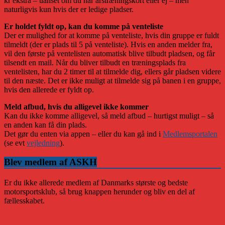
kr ekstra – uanset om du har årstræningskort eller ej – men
naturligvis kun hvis der er ledige pladser.
Er holdet fyldt op, kan du komme på venteliste
Der er mulighed for at komme på venteliste, hvis din gruppe er fuldt
tilmeldt (der er plads til 5 på venteliste). Hvis en anden melder fra,
vil den første på ventelisten automatisk blive tilbudt pladsen, og får
tilsendt en mail. Når du bliver tilbudt en træningsplads fra
ventelisten, har du 2 timer til at tilmelde dig, ellers går pladsen videre
til den næste. Det er ikke muligt at tilmelde sig på banen i en gruppe,
hvis den allerede er fyldt op.
Meld afbud, hvis du alligevel ikke kommer
Kan du ikke komme alligevel, så meld afbud – hurtigst muligt – så
en anden kan få din plads.
Det gør du enten via appen – eller du kan gå ind i
Medlemsportalen
(se evt
vejledning
).
Blev medlem af ASKH
Er du ikke allerede medlem af Danmarks største og bedste
motorsportsklub, så brug knappen herunder og bliv en del af
fællesskabet.