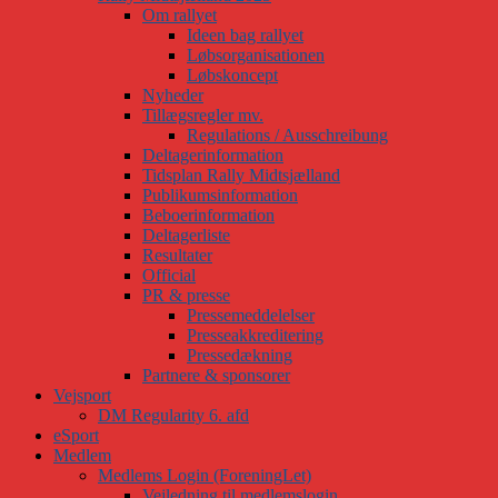
Om rallyet
Ideen bag rallyet
Løbsorganisationen
Løbskoncept
Nyheder
Tillægsregler mv.
Regulations / Ausschreibung
Deltagerinformation
Tidsplan Rally Midtsjælland
Publikumsinformation
Beboerinformation
Deltagerliste
Resultater
Official
PR & presse
Pressemeddelelser
Presseakkreditering
Pressedækning
Partnere & sponsorer
Vejsport
DM Regularity 6. afd
eSport
Medlem
Medlems Login (ForeningLet)
Vejledning til medlemslogin