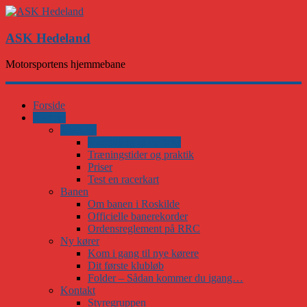
ASK Hedeland
Motorsportens hjemmebane
Forside
Karting
Træning
Tilmelding til træning
Træningstider og praktik
Priser
Test en racerkart
Banen
Om banen i Roskilde
Officielle banerekorder
Ordensreglement på RRC
Ny kører
Kom i gang til nye kørere
Dit første klubløb
Folder – Sådan kommer du igang…
Kontakt
Styregruppen