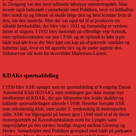
år. Dengang var den mest udbredte løbstype orienteringsløb. Man
lavede også ballonløb i samarbejde med Politiken, hvor en luftballon
blev sendt op og bilerne så skulle følge den og først komme frem til
den, når den landede. Men der var også tid til at producere en
såkaldt færdselsfilm, der blev vist i 1931 og formentlig er verdens
første af slagsen. I 1932 blev motorløb på offentlige veje forbudt,
men opfindsomheden var stor i ASK og de opfandt to løbs typer
både trial-løb hvor der blev kørt om kap på afspærrede områder og
hubertus jagt, hvor en bil agerede ræv og de andre jagtede den.
Sidstnævnte idé kom fra skovridder Martensen-Larsen.
KDAKs sportsafdeling
I 1936 blev ASK optaget som en sportsafdeling af Kongelig Dansk
Automobil Klub (KDAK), men ordningen gav ikke mange nye
medlemmer til KDAK, der gav bilsporten den kolde skulder og
lukkede sportsafdelingen allerede i 1938. Herefter fortsatte ASK
som selvstændig klub, men under 2. verdenskrig lå motorsporten
stille. ASK var tilgengæld på banen igen i 1946 med et af de første
motorsportsløb på Ravnsholmbakken nord for Lyngby samt
ringvejsløbet på den næsten færdige ringvej mellem Glostrup og
Herlev. Samarbejdet med Politiken genoptod med isløb på parksøen