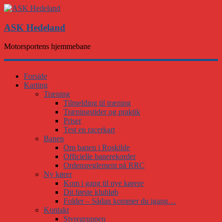
ASK Hedeland
Motorsportens hjemmebane
Forside
Karting
Træning
Tilmelding til træning
Træningstider og praktik
Priser
Test en racerkart
Banen
Om banen i Roskilde
Officielle banerekorder
Ordensreglement på RRC
Ny kører
Kom i gang til nye kørere
Dit første klubløb
Folder – Sådan kommer du igang…
Kontakt
Styregruppen