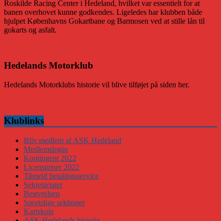
Roskilde Racing Center i Hedeland, hvilket var essentielt for at
banen overhovet kunne godkendes. Ligeledes har klubben både
hjulpet Københavns Gokartbane og Barmosen ved at stille lån til
gokarts og asfalt.
Hedelands Motorklub
Hedelands Motorklubs historie vil blive tilføjet på siden her.
Klublinks
Bliv medlem af ASK Hedeland
Medlemslogin
Kontingent 2022
Licenspriser 2022
Tilmeld betalingsservice
Sekretariatet
Bestyrelsen
Sportslige sektioner
Kartskole
ASK Hedelands historie