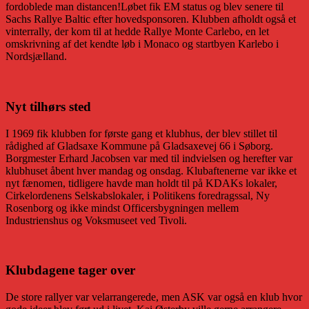
fordoblede man distancen!Løbet fik EM status og blev senere til
Sachs Rallye Baltic efter hovedsponsoren. Klubben afholdt også et
vinterrally, der kom til at hedde Rallye Monte Carlebo, en let
omskrivning af det kendte løb i Monaco og startbyen Karlebo i
Nordsjælland.
Nyt tilhørs sted
I 1969 fik klubben for første gang et klubhus, der blev stillet til
rådighed af Gladsaxe Kommune på Gladsaxevej 66 i Søborg.
Borgmester Erhard Jacobsen var med til indvielsen og herefter var
klubhuset åbent hver mandag og onsdag. Klubaftenerne var ikke et
nyt fænomen, tidligere havde man holdt til på KDAKs lokaler,
Cirkelordenens Selskabslokaler, i Politikens foredragssal, Ny
Rosenborg og ikke mindst Officersbygningen mellem
Industrienshus og Voksmuseet ved Tivoli.
Klubdagene tager over
De store rallyer var velarrangerede, men ASK var også en klub hvor