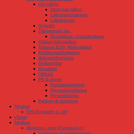
Om rallyet
Ideen bag rallyet
Løbsorganisationen
Løbskoncept
Nyheder
Tillægsregler mv.
Regulations / Ausschreibung
Deltagerinformation
Tidsplan Rally Midtsjælland
Publikumsinformation
Beboerinformation
Deltagerliste
Resultater
Official
PR & presse
Pressemeddelelser
Presseakkreditering
Pressedækning
Partnere & sponsorer
Vejsport
DM Regularity 6. afd
eSport
Medlem
Medlems Login (ForeningLet)
Vejledning til medlemslogin