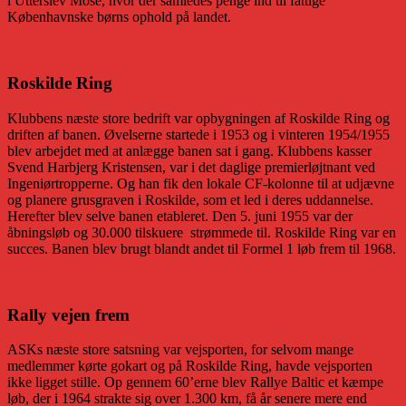
i Utterslev Mose, hvor der samledes penge ind til fattige
Københavnske børns ophold på landet.
Roskilde Ring
Klubbens næste store bedrift var opbygningen af Roskilde Ring og
driften af banen. Øvelserne startede i 1953 og i vinteren 1954/1955
blev arbejdet med at anlægge banen sat i gang. Klubbens kasser
Svend Harbjerg Kristensen, var i det daglige premierløjtnant ved
Ingeniørtropperne. Og han fik den lokale CF-kolonne til at udjævne
og planere grusgraven i Roskilde, som et led i deres uddannelse.
Herefter blev selve banen etableret. Den 5. juni 1955 var der
åbningsløb og 30.000 tilskuere strømmede til. Roskilde Ring var en
succes. Banen blev brugt blandt andet til Formel 1 løb frem til 1968.
Rally vejen frem
ASKs næste store satsning var vejsporten, for selvom mange
medlemmer kørte gokart og på Roskilde Ring, havde vejsporten
ikke ligget stille. Op gennem 60’erne blev Rallye Baltic et kæmpe
løb, der i 1964 strakte sig over 1.300 km, få år senere mere end