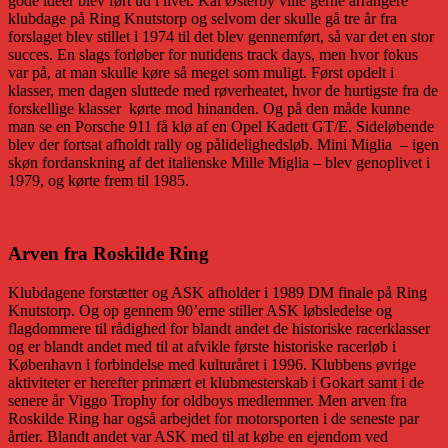
gode ideer blev ført ud i livet. Kai Østerby ville gerne arrangere
klubdage på Ring Knutstorp og selvom der skulle gå tre år fra
forslaget blev stillet i 1974 til det blev gennemført, så var det en stor
succes. En slags forløber for nutidens track days, men hvor fokus
var på, at man skulle køre så meget som muligt. Først opdelt i
klasser, men dagen sluttede med røverheatet, hvor de hurtigste fra de
forskellige klasser kørte mod hinanden. Og på den måde kunne
man se en Porsche 911 få klø af en Opel Kadett GT/E. Sideløbende
blev der fortsat afholdt rally og pålidelighedsløb. Mini Miglia – igen
skøn fordanskning af det italienske Mille Miglia – blev genoplivet i
1979, og kørte frem til 1985.
Arven fra Roskilde Ring
Klubdagene forstætter og ASK afholder i 1989 DM finale på Ring
Knutstorp. Og op gennem 90’erne stiller ASK løbsledelse og
flagdommere til rådighed for blandt andet de historiske racerklasser
og er blandt andet med til at afvikle første historiske racerløb i
København i forbindelse med kulturåret i 1996. Klubbens øvrige
aktiviteter er herefter primært et klubmesterskab i Gokart samt i de
senere år Viggo Trophy for oldboys medlemmer. Men arven fra
Roskilde Ring har også arbejdet for motorsporten i de seneste par
årtier. Blandt andet var ASK med til at købe en ejendom ved