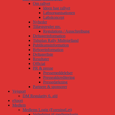
Om rallyet
Ideen bag rallyet
Løbsorganisationen
Løbskoncept
Nyheder
Tillægsregler mv.
Regulations / Ausschreibung
Deltagerinformation
Tidsplan Rally Midtsjælland
Publikumsinformation
Beboerinformation
Deltagerliste
Resultater
Official
PR & presse
Pressemeddelelser
Presseakkreditering
Pressedækning
Partnere & sponsorer
Vejsport
DM Regularity 6. afd
eSport
Medlem
Medlems Login (ForeningLet)
Vejledning til medlemslogin