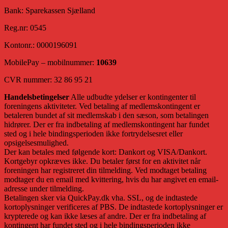
Bank: Sparekassen Sjælland
Reg.nr: 0545
Kontonr.: 0000196091
MobilePay – mobilnummer:
10639
CVR nummer: 32 86 95 21
Handelsbetingelser
Alle udbudte ydelser er kontingenter til
foreningens aktiviteter. Ved betaling af medlemskontingent er
betaleren bundet af sit medlemskab i den sæson, som betalingen
hidrører. Der er fra indbetaling af medlemskontingent har fundet
sted og i hele bindingsperioden ikke fortrydelsesret eller
opsigelsesmulighed.
Der kan betales med følgende kort: Dankort og VISA/Dankort.
Kortgebyr opkræves ikke. Du betaler først for en aktivitet når
foreningen har registreret din tilmelding. Ved modtaget betaling
modtager du en email med kvittering, hvis du har angivet en email-
adresse under tilmelding.
Betalingen sker via QuickPay.dk vha. SSL, og de indtastede
kortoplysninger verificeres af PBS. De indtastede kortoplysninger er
krypterede og kan ikke læses af andre. Der er fra indbetaling af
kontingent har fundet sted og i hele bindingsperioden ikke