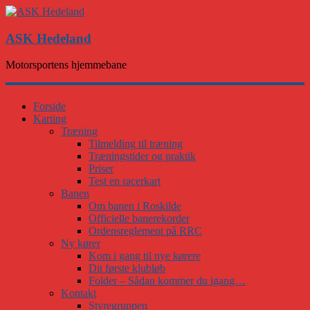
ASK Hedeland
Motorsportens hjemmebane
Forside
Karting
Træning
Tilmelding til træning
Træningstider og praktik
Priser
Test en racerkart
Banen
Om banen i Roskilde
Officielle banerekorder
Ordensreglement på RRC
Ny kører
Kom i gang til nye kørere
Dit første klubløb
Folder – Sådan kommer du igang…
Kontakt
Styregruppen