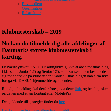
Bliv medlem
Organisation
Rabataftaler
Klubmesterskab – 2019
Nu kan du tilmelde dig alle afdelinger af
Danmarks største klubmesterskab i
karting.
Desværre ønsker DASU’s Kartingudvalg ikke at åbne for tilmelding
i klasserne Junior 125 og Senior 125, som kartsektionen besluttede
sig for at afvikle på klubaftenen i januar. Tilmeldingen kan altså ikke
foregå via DASU’s hjemmeside og kalender.
Rettidig tilmelding skal derfor foregå via dette
link
, og betaling sker
på dagen med enten kontant eller MobilePay.
De gældende tillægsregler finder du
her
.
Her kan du se hvem der allerede er tilmeldt