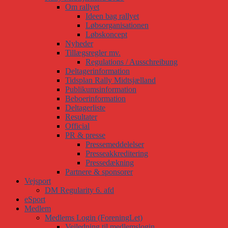
Om rallyet
Ideen bag rallyet
Løbsorganisationen
Løbskoncept
Nyheder
Tillægsregler mv.
Regulations / Ausschreibung
Deltagerinformation
Tidsplan Rally Midtsjælland
Publikumsinformation
Beboerinformation
Deltagerliste
Resultater
Official
PR & presse
Pressemeddelelser
Presseakkreditering
Pressedækning
Partnere & sponsorer
Vejsport
DM Regularity 6. afd
eSport
Medlem
Medlems Login (ForeningLet)
Vejledning til medlemslogin