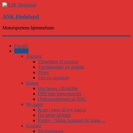
ASK Hedeland
Motorsportens hjemmebane
Forside
Karting
Træning
Tilmelding til træning
Træningstider og praktik
Priser
Test en racerkart
Banen
Om banen i Roskilde
Officielle banerekorder
Ordensreglement på RRC
Ny kører
Kom i gang til nye kørere
Dit første klubløb
Folder – Sådan kommer du igang…
Kontakt
Styregruppen