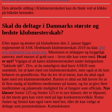
Den aktuelle stilling i Klubmesterskabet kan du finde ved at klikke
på billedet herunder.
Skal du deltage i Danmarks største og
bedste klubmesterskab?
Efter input og ønsker på klubaftenen den 3. januar ligger
reglementet til ASK Hedelands klubmesterskab 2019 nu klar.
Det
nye reglement kan læses her.
Missionen er afslappet og hyggeligt
samvær, med masser af godt race – hvor alle kan være med.
Hvad
er nyt?
Vigtigst af alt køres klubmesterskabet under betegnelsen
”lukkede løb”. Dvs. at du naturligvis skal have ASKH som
stamklub, for at køre med om klubmesterskabet, men også at du kun
behøver en grundlicens. Har du lov til at træne, kan du altså også
køre med om klubmesterskabet.
Barren er altså sat lidt lavere for at
få flest mulig af klubbens medlemmer på banen, og for at give flere
medlemmer og pårørende mulighed for at fungere som officials.
Nye
klasser
Junior 125 og Senior 125 er to nye klasser, der er tilpasset,
så det meste grej kan være med på lige konkurrencevilkår. Rotax
Junior og Senior kan også være med her, eller de kan vælge at
deltage som promotorklasse.
Kartsektionen