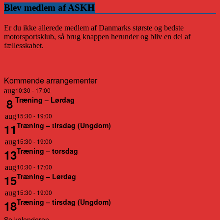
Blev medlem af ASKH
Er du ikke allerede medlem af Danmarks største og bedste
motorsportsklub, så brug knappen herunder og bliv en del af
fællesskabet.
Kommende arrangementer
10:30
-
17:00
aug
Træning – Lørdag
8
15:30
-
19:00
aug
Træning – tirsdag (Ungdom)
11
15:30
-
19:00
aug
Træning – torsdag
13
10:30
-
17:00
aug
Træning – Lørdag
15
15:30
-
19:00
aug
Træning – tirsdag (Ungdom)
18
Se kalenderen