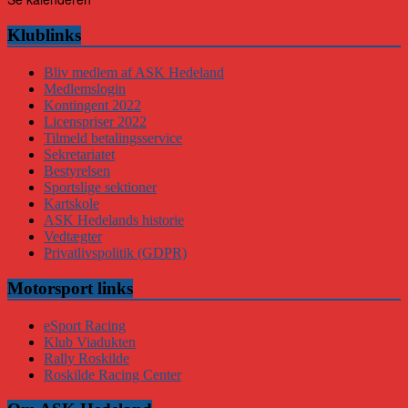
Klublinks
Bliv medlem af ASK Hedeland
Medlemslogin
Kontingent 2022
Licenspriser 2022
Tilmeld betalingsservice
Sekretariatet
Bestyrelsen
Sportslige sektioner
Kartskole
ASK Hedelands historie
Vedtægter
Privatlivspolitik (GDPR)
Motorsport links
eSport Racing
Klub Viadukten
Rally Roskilde
Roskilde Racing Center