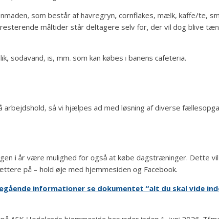
maden, som består af havregryn, cornflakes, mælk, kaffe/te, smør
resterende måltider står deltagere selv for, der vil dog blive tændt
slik, sodavand, is, mm. som kan købes i banens cafeteria.
arbejdshold, så vi hjælpes ad med løsning af diverse fællesopga
r igen i år være mulighed for også at købe dagstræninger. Dette v
tættere på – hold øje med hjemmesiden og Facebook.
degående informationer se dokumentet “
alt du skal vide in
s på ASK Hedelands hjemmeside herunder inden 1. juni 2026. Tilme