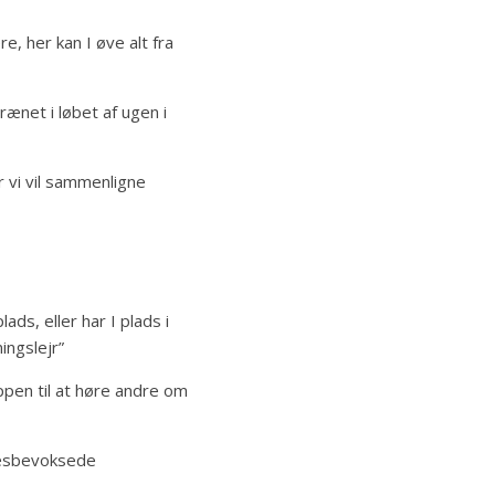
e, her kan I øve alt fra
rænet i løbet af ugen i
r vi vil sammenligne
ds, eller har I plads i
ingslejr”
ppen til at høre andre om
græsbevoksede