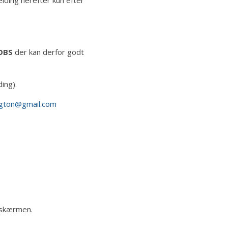
OBS
der kan derfor godt
ing).
ngton@gmail.com
å skærmen.