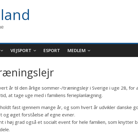
land
ne
VEJSPORT
ESPORT
MEDLEM
ræningslejr
ert år til den årlige sommer-/træningslejr i Sverige i uge 28, for 
ltid, at tage uge med i familiens ferieplanlægning.
ar holdt fast igennem mange år, og som hvert år udvikler danske go
igt og øget forståelse af egne evner.
i høj grad også et socialt event for hele familien, som knytter 
dele.