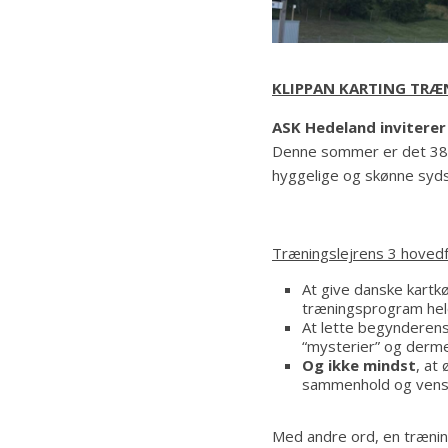
KLIPPAN KARTING TRÆN
ASK Hedeland invitere
Denne sommer er det 38. g
hyggelige og skønne syds
Træningslejrens 3 hoved
At give danske kartkø
træningsprogram hel
At lette begynderens
“mysterier” og derme
Og ikke mindst
, at
sammenhold og venska
Med andre ord, en trænin