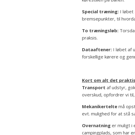
Special træning:
I løbet
bremsepunkter, til hvorda
To træningsløb:
Torsdag
praksis.
Dataaftener:
I løbet af
forskellige kørere og gen
Kort om alt det prakti
Transport
af udstyr, gok
overskud, opfordrer vi ti
Mekanikertelte
må opsti
evt. mulighed for at stå s
Overnatning
er muligt i
campingplads, som har en