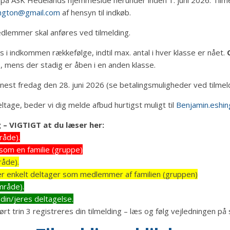
ington@gmail.com
af hensyn til indkøb.
dlemmer skal anføres ved tilmelding.
 i indkommen rækkefølge, indtil max. antal i hver klasse er nået.
e, mens der stadig er åben i en anden klasse.
enest fredag den 28. juni 2026 (se betalingsmuligheder ved tilmeld
deltage, beder vi dig melde afbud hurtigst muligt til
Benjamin.eshi
g – VIGTIGT at du læser her:
råde).
 som en familie (gruppe)
åde).
er enkelt deltager som medlemmer af familien (gruppen)
mråde).
 din/jeres deltagelse.
rt trin 3 registreres din tilmelding – læs og følg vejledningen p