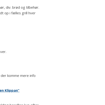
, div. brød og tilbehør.
 op i fælles grill hver
ver.
il der komme mere info
den Klippan”
lding herefter kun efter