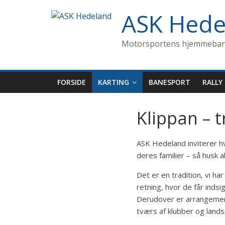
ASK Hede
Motorsportens hjemmeba
FORSIDE
KARTING
BANESPORT
RALLY
Klippan – t
ASK Hedeland inviterer hv
deres familier – så husk a
Det er en tradition, vi h
retning, hvor de får inds
Derudover er arrangement 
tværs af klubber og lands