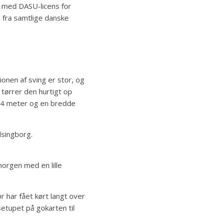
e med DASU-licens for
 fra samtlige danske
onen af sving er stor, og
tørrer den hurtigt op
004 meter og en bredde
lsingborg.
 morgen med en lille
ør har fået kørt langt over
setupet på gokarten til