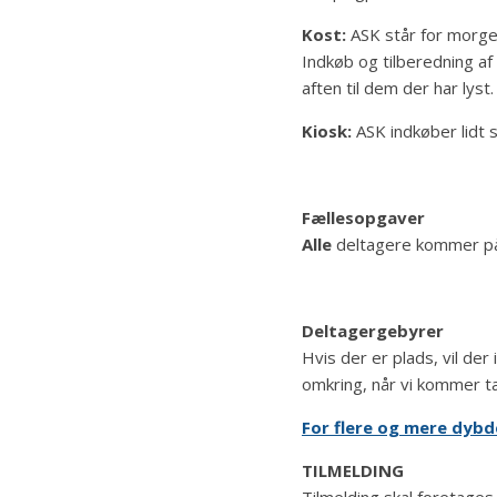
Kost:
ASK står for morgen
Indkøb og tilberedning af 
aften til dem der har lyst.
Kiosk:
ASK indkøber lidt 
Fællesopgaver
Alle
deltagere kommer på 
Deltagergebyrer
Hvis der er plads, vil de
omkring, når vi kommer 
For flere og mere dyb
TILMELDING
Tilmelding skal foretage