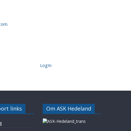
.com
.
LogIn
ort links
Om ASK Hedeland
g