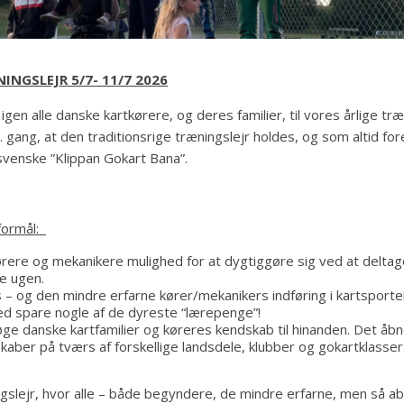
INGSLEJR 5/7- 11/7 2026
r
igen alle danske kartkørere, og deres familier, til vores årlige træ
ang, at den traditionsrige træningslejr holdes, og som altid fo
venske ”Klippan Gokart Bana”.
formål:
rere og mekanikere mulighed for at dygtiggøre sig ved at deltage 
e ugen.
 – og den mindre erfarne kører/mekanikers indføring i kartsport
d spare nogle af de dyreste “lærepenge”!
 øge danske kartfamilier og køreres kendskab til hinanden. Det åbn
ber på tværs af forskellige landsdele, klubber og gokartklasser
gslejr, hvor alle – både begyndere, de mindre erfarne, men så a