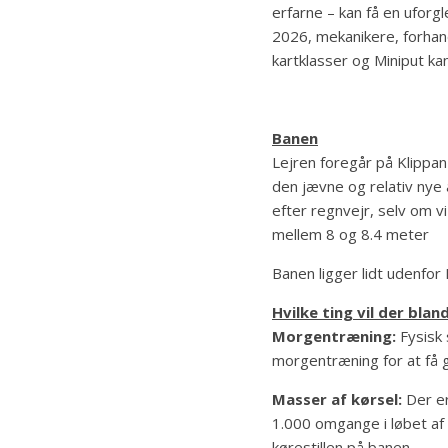
erfarne – kan få en uforg
2026, mekanikere, forhan
kartklasser og Miniput ka
Banen
Lejren foregår på Klippan
den jævne og relativ nye
efter regnvejr, selv om v
mellem 8 og 8.4 meter
Banen ligger lidt udenfor
Hvilke ting vil der blan
Morgentræning:
Fysisk 
morgentræning for at få 
Masser af kørsel:
Der er
1.000 omgange i løbet af u
kørestillen på banen.