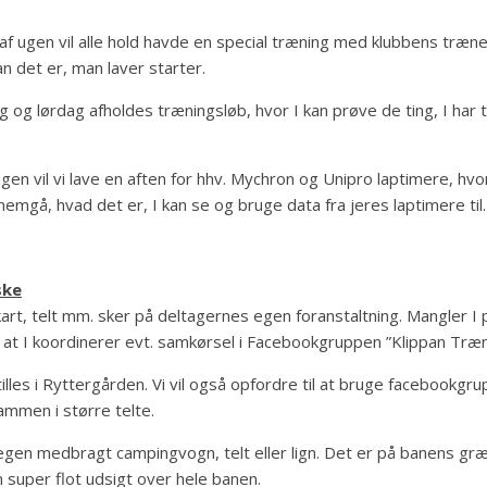
 af ugen vil alle hold havde en special træning med klubbens træner
n det er, man laver starter.
 og lørdag afholdes træningsløb, hvor I kan prøve de ting, I har t
 ugen vil vi lave en aften for hhv. Mychron og Unipro laptimere, hvo
nemgå, hvad det er, I kan se og bruge data fra jeres laptimere til.
ske
art, telt mm. sker på deltagernes egen foranstaltning. Mangler I pla
l, at I koordinerer evt. samkørsel i Facebookgruppen ”Klippan Træn
lles i Ryttergården. Vi vil også opfordre til at bruge facebookgru
ammen i større telte.
 egen medbragt campingvogn, telt eller lign. Det er på banens 
 super flot udsigt over hele banen.