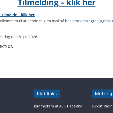
Tilmelding – klik her
tilmeldt – klik her
elkommen til at sende mig en mail på
benjamin.eshington@gmail
ndag den 5. juli 2026.
EKTION
Klublinks
Motorsp
Bliv medlem af ASK Hedeland
eSport Racin