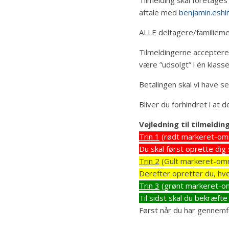
aftale med
benjamin.esh
ALLE deltagere/familieme
Tilmeldingerne accepteres
være ”udsolgt” i én klass
Betalingen skal vi have s
Bliver du forhindret i at 
Vejledning til tilmeldin
Trin 1
(rødt markeret-om
Du skal først oprette dig
Trin 2
(Gult markeret-omr
Derefter opretter du, hv
Trin 3
(grønt markeret-o
Til sidst skal du bekræfte
Først når du har gennemfø