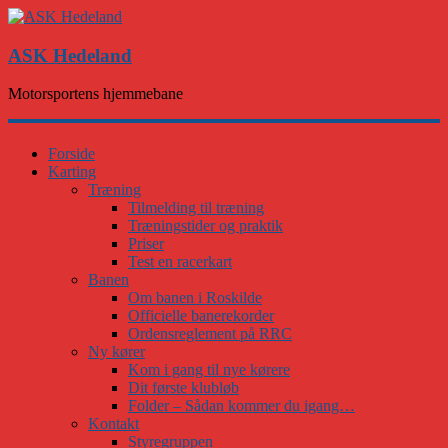
ASK Hedeland
Motorsportens hjemmebane
Forside
Karting
Træning
Tilmelding til træning
Træningstider og praktik
Priser
Test en racerkart
Banen
Om banen i Roskilde
Officielle banerekorder
Ordensreglement på RRC
Ny kører
Kom i gang til nye kørere
Dit første klubløb
Folder – Sådan kommer du igang…
Kontakt
Styregruppen