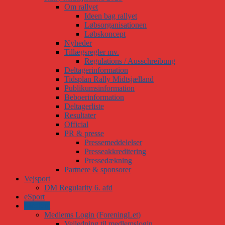
Om rallyet
Ideen bag rallyet
Løbsorganisationen
Løbskoncept
Nyheder
Tillægsregler mv.
Regulations / Ausschreibung
Deltagerinformation
Tidsplan Rally Midtsjælland
Publikumsinformation
Beboerinformation
Deltagerliste
Resultater
Official
PR & presse
Pressemeddelelser
Presseakkreditering
Pressedækning
Partnere & sponsorer
Vejsport
DM Regularity 6. afd
eSport
Medlem
Medlems Login (ForeningLet)
Vejledning til medlemslogin