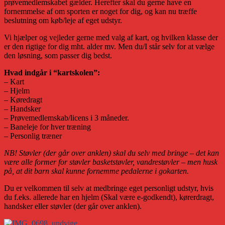
prøvemedlemskabet gælder. Herefter skal du gerne have en
fornemmelse af om sporten er noget for dig, og kan nu træffe
beslutning om køb/leje af eget udstyr.
Vi hjælper og vejleder gerne med valg af kart, og hvilken klasse der
er den rigtige for dig mht. alder mv. Men du/I står selv for at vælge
den løsning, som passer dig bedst.
Hvad indgår i “kartskolen”:
– Kart
– Hjelm
– Køredragt
– Handsker
– Prøvemedlemskab/licens i 3 måneder.
– Baneleje for hver træning
– Personlig træner
NB! Støvler (der går over anklen) skal du selv med bringe – det kan
være alle former for støvler basketstøvler, vandrestøvler – men husk
på, at dit barn skal kunne fornemme pedalerne i gokarten.
Du er velkommen til selv at medbringe eget personligt udstyr, hvis
du f.eks. allerede har en hjelm (Skal være e-godkendt), kørerdragt,
handsker eller støvler (der går over anklen).