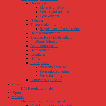
Om rallyet
Ideen bag rallyet
Løbsorganisationen
Løbskoncept
Nyheder
Tillægsregler mv.
Regulations / Ausschreibung
Deltagerinformation
Tidsplan Rally Midtsjælland
Publikumsinformation
Beboerinformation
Deltagerliste
Resultater
Official
PR & presse
Pressemeddelelser
Presseakkreditering
Pressedækning
Partnere & sponsorer
Vejsport
DM Regularity 6. afd
eSport
Medlem
Medlems Login (ForeningLet)
Vejledning til medlemslogin