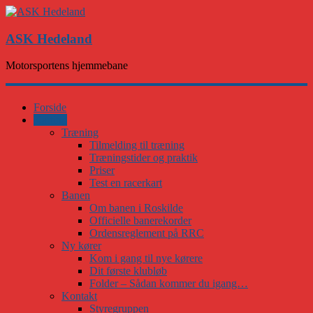
ASK Hedeland
Motorsportens hjemmebane
Forside
Karting
Træning
Tilmelding til træning
Træningstider og praktik
Priser
Test en racerkart
Banen
Om banen i Roskilde
Officielle banerekorder
Ordensreglement på RRC
Ny kører
Kom i gang til nye kørere
Dit første klubløb
Folder – Sådan kommer du igang…
Kontakt
Styregruppen