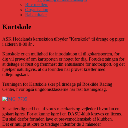
Bliv medlem
Organisation
Rabataftaler
Kartskole
ASK Hedelands kartsektion tilbyder ”Kartskole” til drenge og piger
i alderen 8-80 år .
Kartskole er en mulighed for introduktion til til gokartsporten, for
dig vil prøve af om kartsporten er noget for dig. Forudsætningen for
at deltage er først og fremmest din entusiasme for motorsport, og det
hjælper naturligvis, at du forinden har prøvet kræfter med
udlejningskart.
Træningen for Kartskole sker på tirsdage på Roskilde Racing
Center, hvor også ungdomsklasserne har fast træningsdag.
Vi sætter dig ned i en af vores racerkarts og vejleder i hvordan en
gokart køres. For at kunne køre i en DASU-klub kræves en licens.
Du skal derfor forinden lave et prøvemedlemskab af klubben.
Det er muligt at køre to tirsdage indenfor de 3 måneder