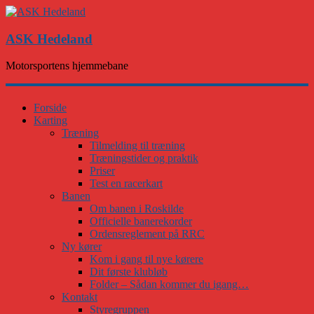
ASK Hedeland
Motorsportens hjemmebane
Forside
Karting
Træning
Tilmelding til træning
Træningstider og praktik
Priser
Test en racerkart
Banen
Om banen i Roskilde
Officielle banerekorder
Ordensreglement på RRC
Ny kører
Kom i gang til nye kørere
Dit første klubløb
Folder – Sådan kommer du igang…
Kontakt
Styregruppen