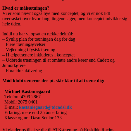
Hvad er målsætningen?
Vi er som nævnt også nye med konceptet, og vi er nok lidt
overrasket over hvor langt tingene tager, men konceptet udvikler sig
hele tiden.
Indtil nu har vi opsat en række delmål:
– Synlig plan for træningen dag for dag
– Flere træningsøvelser
– Vejledning i fysisk træning
– Hjælpetrænere inkluderes i konceptet
– Udbrede træningen til at omfatte andre kører end Cadett og
Juniorkørere
– Forældre aktivering
Mød klubtrænerne der pt. står klar til at træne dig:
Michael Kastaniegaard
Telefon: 4399 2867
Mobil: 2075 0401
E-mail:
kastaniegaard@tdcadsl.dk
Erfaring: mere end 25 års erfaring
Klasse og nr.: Dasu Senior 133
Vi glæder os til at se dig til ATK-træning på Roskilde Racing