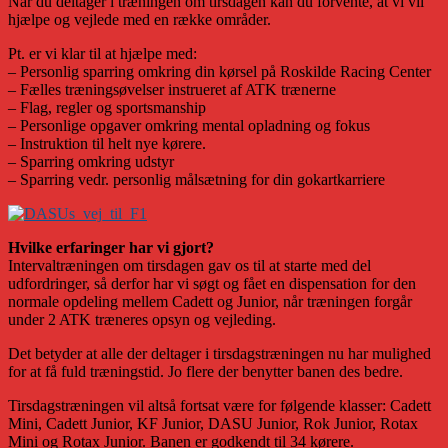
Når du deltager i træningen om tirsdagen kan du forvente, at vi vil
hjælpe og vejlede med en række områder.
Pt. er vi klar til at hjælpe med:
– Personlig sparring omkring din kørsel på Roskilde Racing Center
– Fælles træningsøvelser instrueret af ATK trænerne
– Flag, regler og sportsmanship
– Personlige opgaver omkring mental opladning og fokus
– Instruktion til helt nye kørere.
– Sparring omkring udstyr
– Sparring vedr. personlig målsætning for din gokartkarriere
Hvilke erfaringer har vi gjort?
Intervaltræningen om tirsdagen gav os til at starte med del
udfordringer, så derfor har vi søgt og fået en dispensation for den
normale opdeling mellem Cadett og Junior, når træningen forgår
under 2 ATK træneres opsyn og vejleding.
Det betyder at alle der deltager i tirsdagstræningen nu har mulighed
for at få fuld træningstid. Jo flere der benytter banen des bedre.
Tirsdagstræningen vil altså fortsat være for følgende klasser: Cadett
Mini, Cadett Junior, KF Junior, DASU Junior, Rok Junior, Rotax
Mini og Rotax Junior. Banen er godkendt til 34 kørere.