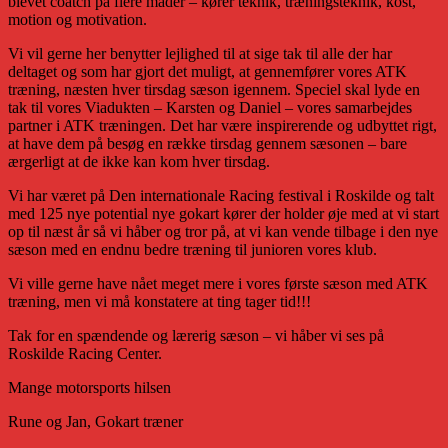
blevet coatch på flere måder – kører teknik, træningsteknik, kost,
motion og motivation.
Vi vil gerne her benytter lejlighed til at sige tak til alle der har
deltaget og som har gjort det muligt, at gennemfører vores ATK
træning, næsten hver tirsdag sæson igennem. Speciel skal lyde en
tak til vores Viadukten – Karsten og Daniel – vores samarbejdes
partner i ATK træningen. Det har være inspirerende og udbyttet rigt,
at have dem på besøg en række tirsdag gennem sæsonen – bare
ærgerligt at de ikke kan kom hver tirsdag.
Vi har været på Den internationale Racing festival i Roskilde og talt
med 125 nye potential nye gokart kører der holder øje med at vi start
op til næst år så vi håber og tror på, at vi kan vende tilbage i den nye
sæson med en endnu bedre træning til junioren vores klub.
Vi ville gerne have nået meget mere i vores første sæson med ATK
træning, men vi må konstatere at ting tager tid!!!
Tak for en spændende og lærerig sæson – vi håber vi ses på
Roskilde Racing Center.
Mange motorsports hilsen
Rune og Jan, Gokart træner