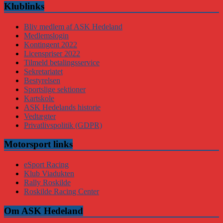
Klublinks
Bliv medlem af ASK Hedeland
Medlemslogin
Kontingent 2022
Licenspriser 2022
Tilmeld betalingsservice
Sekretariatet
Bestyrelsen
Sportslige sektioner
Kartskole
ASK Hedelands historie
Vedtægter
Privatlivspolitik (GDPR)
Motorsport links
eSport Racing
Klub Viadukten
Rally Roskilde
Roskilde Racing Center
Om ASK Hedeland