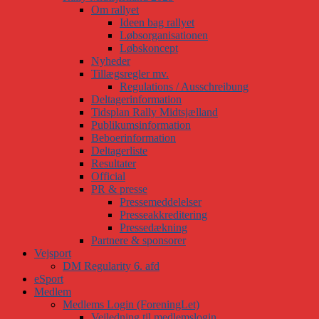
Om rallyet
Ideen bag rallyet
Løbsorganisationen
Løbskoncept
Nyheder
Tillægsregler mv.
Regulations / Ausschreibung
Deltagerinformation
Tidsplan Rally Midtsjælland
Publikumsinformation
Beboerinformation
Deltagerliste
Resultater
Official
PR & presse
Pressemeddelelser
Presseakkreditering
Pressedækning
Partnere & sponsorer
Vejsport
DM Regularity 6. afd
eSport
Medlem
Medlems Login (ForeningLet)
Vejledning til medlemslogin