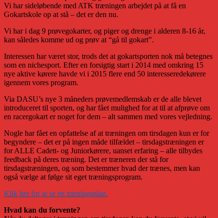
Vi har sideløbende med ATK træningen arbejdet på at få en
Gokartskole op at stå – det er den nu.
Vi har i dag 9 prøvegokarter, og piger og drenge i alderen 8-16 år,
kan således komme ud og prøv at “gå til gokart”.
Interessen har været stor, trods det at gokartsporten nok må betegnes
som en nichesport. Efter en forsigtig start i 2014 med omkring 15
nye aktive kørere havde vi i 2015 flere end 50 interesseredekørere
igennem vores program.
Via DASU’s nye 3 måneders prøvemedlemskab er de alle blevet
introduceret til sporten, og har fået mulighed for at til at afprøve om
en racergokart er noget for dem – alt sammen med vores vejledning.
Nogle har fået en opfattelse af at træningen om tirsdagen kun er for
begyndere – det er på ingen måde tilfældet – tirsdagstræningen er
for ALLE Cadett- og Juniorkørere, uanset erfaring – alle tilbydes
feedback på deres træning. Det er træneren der stå for
tirsdagstræningen, og som bestemmer hvad der trænes, men kan
også vælge at følge sit eget træningsprogram.
Klik her for at se en træningsplan.
Hvad kan du forvente?