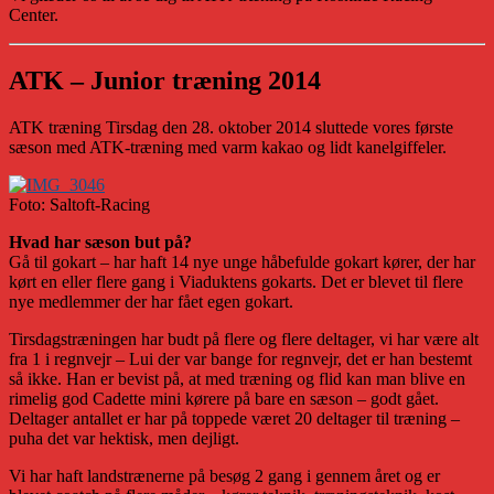
Center.
ATK – Junior træning 2014
ATK træning Tirsdag den 28. oktober 2014 sluttede vores første
sæson med ATK-træning med varm kakao og lidt kanelgiffeler.
Foto: Saltoft-Racing
Hvad har sæson but på?
Gå til gokart – har haft 14 nye unge håbefulde gokart kører, der har
kørt en eller flere gang i Viaduktens gokarts. Det er blevet til flere
nye medlemmer der har fået egen gokart.
Tirsdagstræningen har budt på flere og flere deltager, vi har være alt
fra 1 i regnvejr – Lui der var bange for regnvejr, det er han bestemt
så ikke. Han er bevist på, at med træning og flid kan man blive en
rimelig god Cadette mini kørere på bare en sæson – godt gået.
Deltager antallet er har på toppede været 20 deltager til træning –
puha det var hektisk, men dejligt.
Vi har haft landstrænerne på besøg 2 gang i gennem året og er