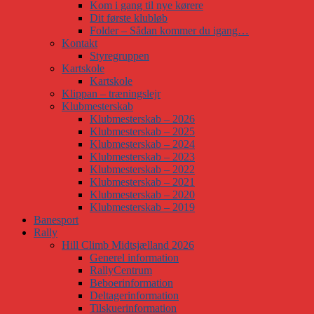
Kom i gang til nye kørere
Dit første klubløb
Folder – Sådan kommer du igang…
Kontakt
Styregruppen
Kartskole
Kartskole
Klippan – træningslejr
Klubmesterskab
Klubmesterskab – 2026
Klubmesterskab – 2025
Klubmesterskab – 2024
Klubmesterskab – 2023
Klubmesterskab – 2022
Klubmesterskab – 2021
Klubmesterskab – 2020
Klubmesterskab – 2019
Banesport
Rally
Hill Climb Midtsjælland 2026
Generel information
RallyCentrum
Beboerinformation
Deltagerinformation
Tilskuerinformation