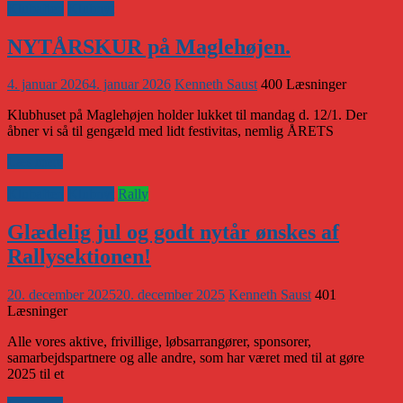
Klubaften
Klubnyt
NYTÅRSKUR på Maglehøjen.
4. januar 2026
4. januar 2026
Kenneth Saust
400 Læsninger
Klubhuset på Maglehøjen holder lukket til mandag d. 12/1. Der
åbner vi så til gengæld med lidt festivitas, nemlig ÅRETS
Læs mere
Klubaften
Klubnyt
Rally
Glædelig jul og godt nytår ønskes af
Rallysektionen!
20. december 2025
20. december 2025
Kenneth Saust
401
Læsninger
Alle vores aktive, frivillige, løbsarrangører, sponsorer,
samarbejdspartnere og alle andre, som har været med til at gøre
2025 til et