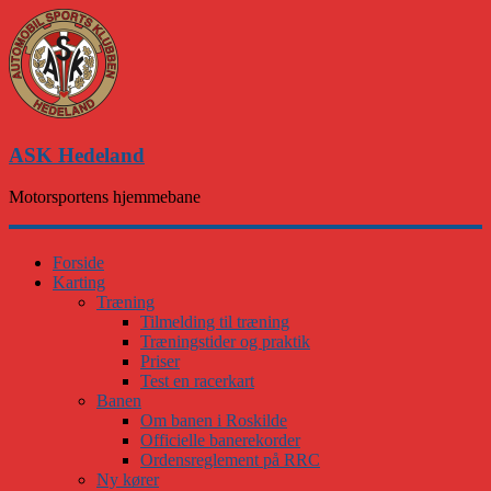
ASK Hedeland
Motorsportens hjemmebane
Forside
Karting
Træning
Tilmelding til træning
Træningstider og praktik
Priser
Test en racerkart
Banen
Om banen i Roskilde
Officielle banerekorder
Ordensreglement på RRC
Ny kører