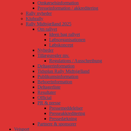
Omkørselsinformation
Presseinformation / akkreditering
Rally nyheder
Klubrally
Rally Midtsjælland 2025
Om rallyet
Ideen bag rallyet
Løbsorganisationen
Løbskoncept
Nyheder
Tillægsregler mv.
Regulations / Ausschreibung
Deltagerinformation
Tidsplan Rally Midtsjælland
Publikumsinformation
Beboerinformation
Deltagerliste
Resultater
Official
PR & presse
Pressemeddelelser
Presseakkreditering
Pressedækning
Partnere & sponsorer
Vejsport