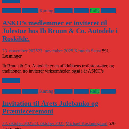
Læs mere
Banesport
Historisk
Karting
Klubaften
Klubnyt
Rally
Vejsport
ASKH’s medlemmer er inviteret til
Julestue hos Ib Bruun & Co. Autodele i
Roskilde.
23. november 2025
23. november 2025
Kenneth Saust
591
Læsninger
Ib Bruun & Co. Autodele er en af klubbens trofaste støtter, og
traditionen tro inviterer virksomheden også i år ASKH’s
Læs mere
Banesport
Historisk
Karting
Klubaften
Klubnyt
Rally
Vejsport
Invitation til Årets Julebanko og
Præmieceremoni
22. oktober 2025
23. oktober 2025
Michael Kastaniegaard
620
Læsninger