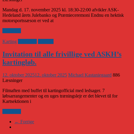
Mandag d. 17. november 2025 kl. 18:30-22:00 afvikler ASK-
Hedeland årets Julebanko og Præmieceremoni Endnu en hektisk
motorsportssæson er ved at
Læs mere
Karting
Klubaften
Klubnyt
Invitation til alle frivillige ved ASKH’s
kartingløb.
12. oktober 2025
12. oktober 2025
Michael Kastaniegaard
886
Læsninger
Filmaften med buffet til kartingofficial med ledsager. 7
løbsarrangementer og en uges træningslejr er det blevet til for
Kartsektionen i
Læs mere
← Forrige