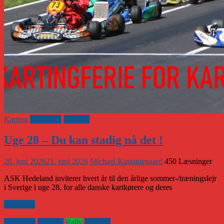
Karting
Klubaften
Klubnyt
Uge 28 – Du kan stadig nå det !
20. juni 2026
21. juni 2026
Michael Kastaniegaard
450 Læsninger
ASK Hedeland inviterer hvert år til den årlige sommer-/træningslejr
i Sverige i uge 28, for alle danske kartkørere og deres
Læs mere
Klubaften
Klubnyt
Rally
Vejsport