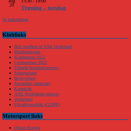
aug
15:30
-
19:00
20
Træning – torsdag
Se kalenderen
Klublinks
Bliv medlem af ASK Hedeland
Medlemslogin
Kontingent 2022
Licenspriser 2022
Tilmeld betalingsservice
Sekretariatet
Bestyrelsen
Sportslige sektioner
Kartskole
ASK Hedelands historie
Vedtægter
Privatlivspolitik (GDPR)
Motorsport links
eSport Racing