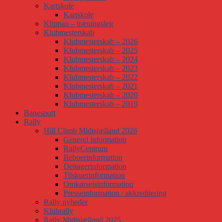
Kartskole
Kartskole
Klippan – træningslejr
Klubmesterskab
Klubmesterskab – 2026
Klubmesterskab – 2025
Klubmesterskab – 2024
Klubmesterskab – 2023
Klubmesterskab – 2022
Klubmesterskab – 2021
Klubmesterskab – 2020
Klubmesterskab – 2019
Banesport
Rally
Hill Climb Midtsjælland 2026
Generel information
RallyCentrum
Beboerinformation
Deltagerinformation
Tilskuerinformation
Omkørselsinformation
Presseinformation / akkreditering
Rally nyheder
Klubrally
Rally Midtsjælland 2025