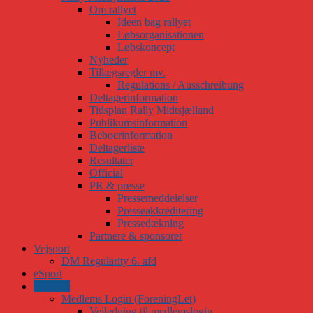
Om rallyet
Ideen bag rallyet
Løbsorganisationen
Løbskoncept
Nyheder
Tillægsregler mv.
Regulations / Ausschreibung
Deltagerinformation
Tidsplan Rally Midtsjælland
Publikumsinformation
Beboerinformation
Deltagerliste
Resultater
Official
PR & presse
Pressemeddelelser
Presseakkreditering
Pressedækning
Partnere & sponsorer
Vejsport
DM Regularity 6. afd
eSport
Medlem
Medlems Login (ForeningLet)
Vejledning til medlemslogin