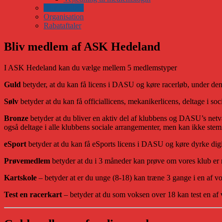
Bliv medlem
Organisation
Rabataftaler
Bliv medlem af ASK Hedeland
I ASK Hedeland kan du vælge mellem 5 medlemstyper
Guld
betyder, at du kan få licens i DASU og køre racerløb, under 
Sølv
betyder at du kan få officiallicens, mekanikerlicens, deltage i so
Bronze
betyder at du bliver en aktiv del af klubbens og DASU’s netvæ
også deltage i alle klubbens sociale arrangementer, men kan ikke ste
eSport
betyder at du kan få eSports licens i DASU og køre dyrke dig
Prøvemedlem
betyder at du i 3 måneder kan prøve om vores klub er n
Kartskole
– betyder at er du unge (8-18) kan træne 3 gange i en af 
Test en racerkart
– betyder at du som voksen over 18 kan test en af