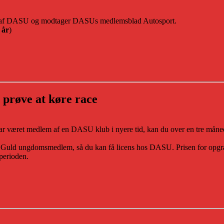
m af DASU og modtager DASUs medlemsblad Autosport.
 år
)
 prøve at køre race
har været medlem af en DASU klub i nyere tid, kan du over en tre måne
 Guld ungdomsmedlem, så du kan få licens hos DASU. Prisen for opgrader
perioden.