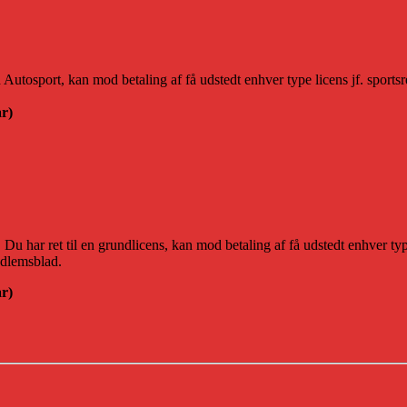
sport, kan mod betaling af få udstedt enhver type licens jf. sportsre
år)
u har ret til en grundlicens, kan mod betaling af få udstedt enhver typ
edlemsblad.
år)