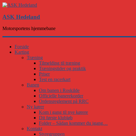
ASK Hedeland
Motorsportens hjemmebane
Forside
Karting
Træning
Tilmelding til træning
Træningstider og praktik
Priser
Test en racerkart
Banen
Om banen i Roskilde
Officielle banerekorder
Ordensreglement på RRC
Ny kører
Kom i gang til nye kørere
Dit første klubløb
Folder – Sådan kommer du igang…
Kontakt
Styregruppen