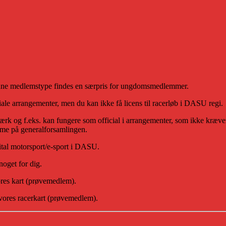
denne medlemstype findes en særpris for ungdomsmedlemmer.
ciale arrangementer, men du kan ikke få licens til racerløb i DASU regi.
rk og f.eks. kan fungere som official i arrangementer, som ikke kræver 
mme på generalforsamlingen.
ital motorsport/e-sport i DASU.
oget for dig.
vores kart (prøvemedlem).
 vores racerkart (prøvemedlem).