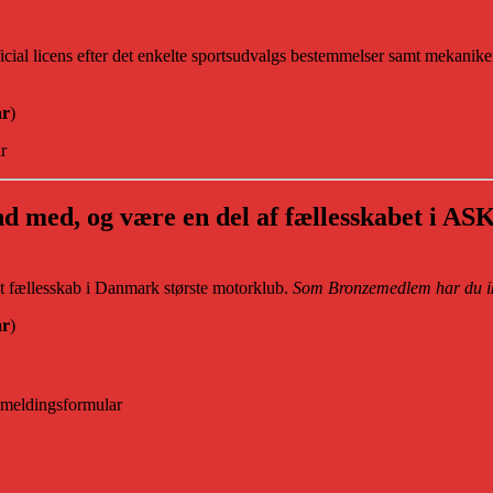
 licens efter det enkelte sportsudvalgs bestemmelser samt mekanikerl
år
)
r
nd med, og være en del af fællesskabet i AS
 fællesskab i Danmark største motorklub.
Som Bronzemedlem har du ikk
år
)
meldingsformular