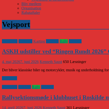
Bliv medlem
Organisation
Rabataftaler
Vejsport
Banesport
Historisk
Karting
Klubnyt
Rally
Vejsport
ASKH udstiller ved “Ringen Rundt 2026” 
4. maj 2026
7. juni 2026
Kenneth Saust
650 Læsninger
Der bliver klassiske biler og motorcykler, musik og underholdning fo
Læs mere
Klubaften
Klubnyt
Rally
Vejsport
Rallysektionsmøde i klubhuset i Roskilde m
14. april 2026
7. juni 2026
Kenneth Saust
361 Læsninger