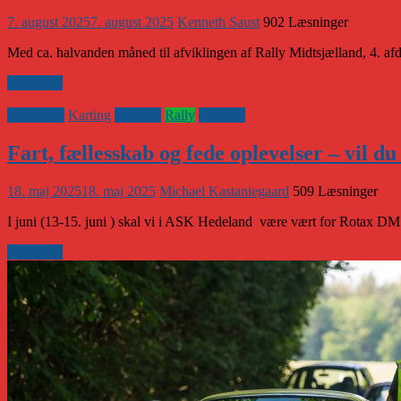
7. august 2025
7. august 2025
Kenneth Saust
902 Læsninger
Med ca. halvanden måned til afviklingen af Rally Midtsjælland, 4. a
Læs mere
Banesport
Karting
Klubnyt
Rally
Vejsport
Fart, fællesskab og fede oplevelser – vil d
18. maj 2025
18. maj 2025
Michael Kastaniegaard
509 Læsninger
I juni (13-15. juni ) skal vi i ASK Hedeland være vært for Rotax DM
Læs mere