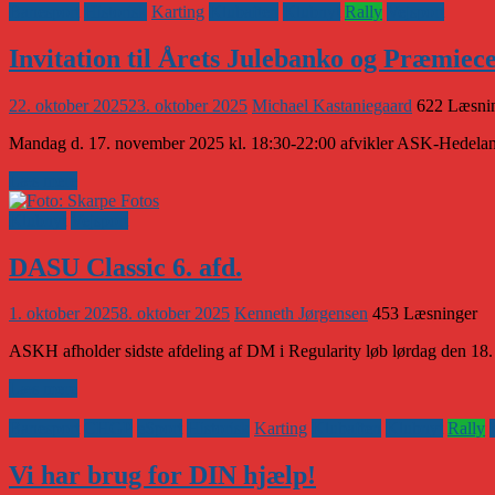
Banesport
Historisk
Karting
Klubaften
Klubnyt
Rally
Vejsport
Invitation til Årets Julebanko og Præmie
22. oktober 2025
23. oktober 2025
Michael Kastaniegaard
622 Læsni
Mandag d. 17. november 2025 kl. 18:30-22:00 afvikler ASK-Hedelan
Læs mere
Klubnyt
Vejsport
DASU Classic 6. afd.
1. oktober 2025
8. oktober 2025
Kenneth Jørgensen
453 Læsninger
ASKH afholder sidste afdeling af DM i Regularity løb lørdag den 18.
Læs mere
Banesport
CHGP
eSport
Historisk
Karting
Klubaften
Klubnyt
Rally
Vi har brug for DIN hjælp!