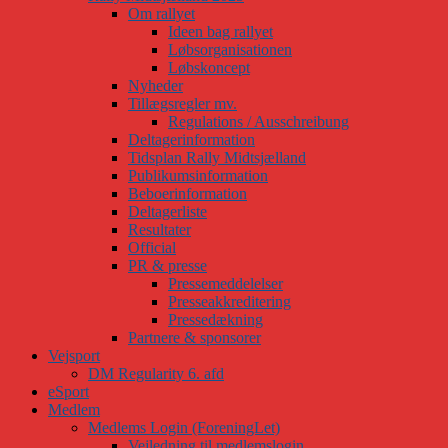
Om rallyet
Ideen bag rallyet
Løbsorganisationen
Løbskoncept
Nyheder
Tillægsregler mv.
Regulations / Ausschreibung
Deltagerinformation
Tidsplan Rally Midtsjælland
Publikumsinformation
Beboerinformation
Deltagerliste
Resultater
Official
PR & presse
Pressemeddelelser
Presseakkreditering
Pressedækning
Partnere & sponsorer
Vejsport
DM Regularity 6. afd
eSport
Medlem
Medlems Login (ForeningLet)
Vejledning til medlemslogin