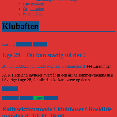
Bliv medlem
Organisation
Rabataftaler
Klubaften
Karting
Klubaften
Klubnyt
Uge 28 – Du kan stadig nå det !
20. juni 2026
21. juni 2026
Michael Kastaniegaard
444 Læsninger
ASK Hedeland inviterer hvert år til den årlige sommer-/træningslejr
i Sverige i uge 28, for alle danske kartkørere og deres
Læs mere
Klubaften
Klubnyt
Rally
Vejsport
Rallysektionsmøde i klubhuset i Roskilde
mandag d. 1/6 kl. 19:00.