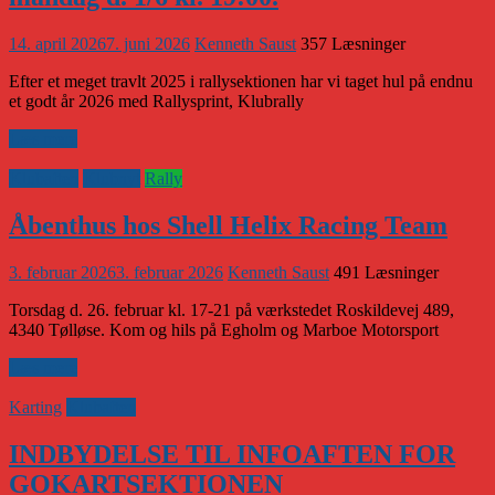
14. april 2026
7. juni 2026
Kenneth Saust
357 Læsninger
Efter et meget travlt 2025 i rallysektionen har vi taget hul på endnu
et godt år 2026 med Rallysprint, Klubrally
Læs mere
Klubaften
Klubnyt
Rally
Åbenthus hos Shell Helix Racing Team
3. februar 2026
3. februar 2026
Kenneth Saust
491 Læsninger
Torsdag d. 26. februar kl. 17-21 på værkstedet Roskildevej 489,
4340 Tølløse. Kom og hils på Egholm og Marboe Motorsport
Læs mere
Karting
Klubaften
INDBYDELSE TIL INFOAFTEN FOR
GOKARTSEKTIONEN