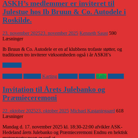
ASKH’s medlemmer er inviteret til
Julestue hos Ib Bruun & Co. Autodele i
Roskilde.
23. november 2025
23. november 2025
Kenneth Saust
590
Læsninger
Ib Bruun & Co. Autodele er en af klubbens trofaste støtter, og
traditionen tro inviterer virksomheden også i år ASKH’s
Læs mere
Banesport
Historisk
Karting
Klubaften
Klubnyt
Rally
Vejsport
Invitation til Årets Julebanko og
Præmieceremoni
22. oktober 2025
23. oktober 2025
Michael Kastaniegaard
618
Læsninger
Mandag d. 17. november 2025 kl. 18:30-22:00 afvikler ASK-
Hedeland årets Julebanko og Præmieceremoni Endnu en hektisk
motorsportssæson er ved at