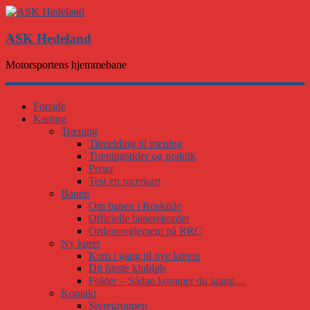
ASK Hedeland
Motorsportens hjemmebane
Forside
Karting
Træning
Tilmelding til træning
Træningstider og praktik
Priser
Test en racerkart
Banen
Om banen i Roskilde
Officielle banerekorder
Ordensreglement på RRC
Ny kører
Kom i gang til nye kørere
Dit første klubløb
Folder – Sådan kommer du igang…
Kontakt
Styregruppen