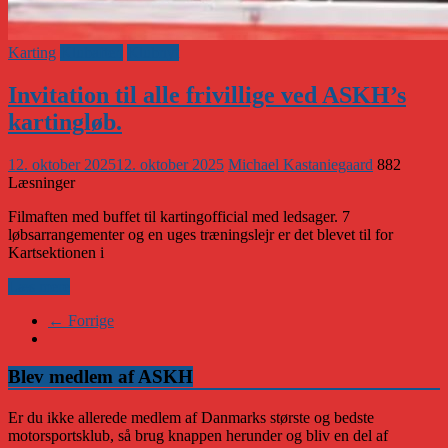
Karting
Klubaften
Klubnyt
Invitation til alle frivillige ved ASKH’s
kartingløb.
12. oktober 2025
12. oktober 2025
Michael Kastaniegaard
882
Læsninger
Filmaften med buffet til kartingofficial med ledsager. 7
løbsarrangementer og en uges træningslejr er det blevet til for
Kartsektionen i
Læs mere
← Forrige
Blev medlem af ASKH
Er du ikke allerede medlem af Danmarks største og bedste
motorsportsklub, så brug knappen herunder og bliv en del af