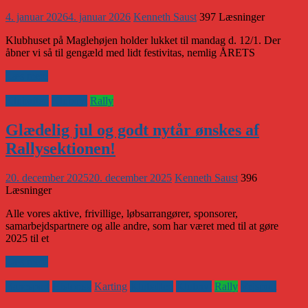
4. januar 2026
4. januar 2026
Kenneth Saust
397 Læsninger
Klubhuset på Maglehøjen holder lukket til mandag d. 12/1. Der
åbner vi så til gengæld med lidt festivitas, nemlig ÅRETS
Læs mere
Klubaften
Klubnyt
Rally
Glædelig jul og godt nytår ønskes af
Rallysektionen!
20. december 2025
20. december 2025
Kenneth Saust
396
Læsninger
Alle vores aktive, frivillige, løbsarrangører, sponsorer,
samarbejdspartnere og alle andre, som har været med til at gøre
2025 til et
Læs mere
Banesport
Historisk
Karting
Klubaften
Klubnyt
Rally
Vejsport