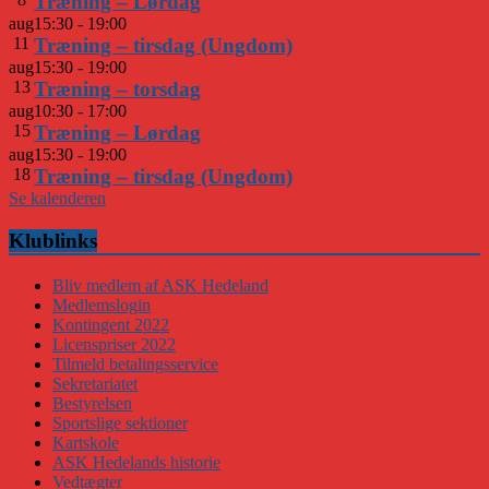
Træning – Lørdag
aug
15:30
-
19:00
11
Træning – tirsdag (Ungdom)
aug
15:30
-
19:00
13
Træning – torsdag
aug
10:30
-
17:00
15
Træning – Lørdag
aug
15:30
-
19:00
18
Træning – tirsdag (Ungdom)
Se kalenderen
Klublinks
Bliv medlem af ASK Hedeland
Medlemslogin
Kontingent 2022
Licenspriser 2022
Tilmeld betalingsservice
Sekretariatet
Bestyrelsen
Sportslige sektioner
Kartskole
ASK Hedelands historie
Vedtægter