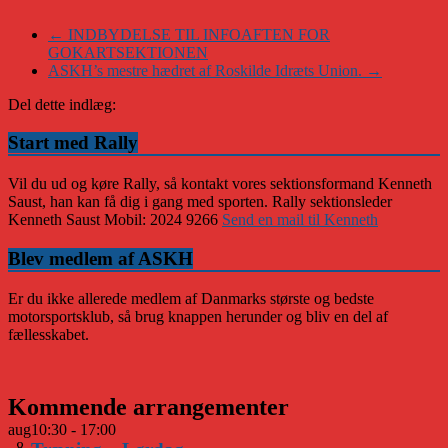
←
INDBYDELSE TIL INFOAFTEN FOR
GOKARTSEKTIONEN
ASKH’s mestre hædret af Roskilde Idræts Union.
→
Del dette indlæg:
Start med Rally
Vil du ud og køre Rally, så kontakt vores sektionsformand Kenneth
Saust, han kan få dig i gang med sporten. Rally sektionsleder
Kenneth Saust Mobil: 2024 9266
Send en mail til Kenneth
Blev medlem af ASKH
Er du ikke allerede medlem af Danmarks største og bedste
motorsportsklub, så brug knappen herunder og bliv en del af
fællesskabet.
Kommende arrangementer
aug
10:30
-
17:00
8