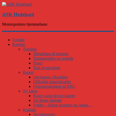
ASK Hedeland
Motorsportens hjemmebane
Forside
Karting
Træning
Tilmelding til træning
Træningstider og praktik
Priser
Test en racerkart
Banen
Om banen i Roskilde
Officielle banerekorder
Ordensreglement på RRC
Ny kører
Kom i gang til nye kørere
Dit første klubløb
Folder – Sådan kommer du igang…
Kontakt
Styregruppen