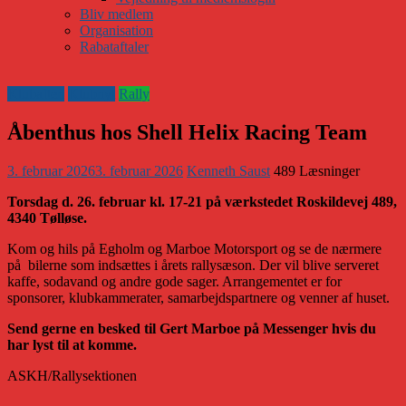
Bliv medlem
Organisation
Rabataftaler
Klubaften
Klubnyt
Rally
Åbenthus hos Shell Helix Racing Team
3. februar 2026
3. februar 2026
Kenneth Saust
489 Læsninger
Torsdag d. 26. februar kl. 17-21 på værkstedet Roskildevej 489,
4340 Tølløse.
Kom og hils på Egholm og Marboe Motorsport og se de nærmere
på bilerne som indsættes i årets rallysæson. Der vil blive serveret
kaffe, sodavand og andre gode sager. Arrangementet er for
sponsorer, klubkammerater, samarbejdspartnere og venner af huset.
Send gerne en besked til Gert Marboe på Messenger hvis du
har lyst til at komme.
ASKH/Rallysektionen