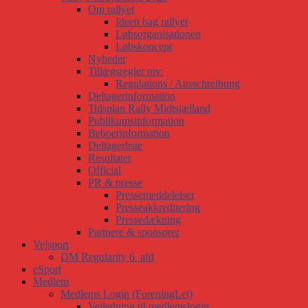
Om rallyet
Ideen bag rallyet
Løbsorganisationen
Løbskoncept
Nyheder
Tillægsregler mv.
Regulations / Ausschreibung
Deltagerinformation
Tidsplan Rally Midtsjælland
Publikumsinformation
Beboerinformation
Deltagerliste
Resultater
Official
PR & presse
Pressemeddelelser
Presseakkreditering
Pressedækning
Partnere & sponsorer
Vejsport
DM Regularity 6. afd
eSport
Medlem
Medlems Login (ForeningLet)
Vejledning til medlemslogin