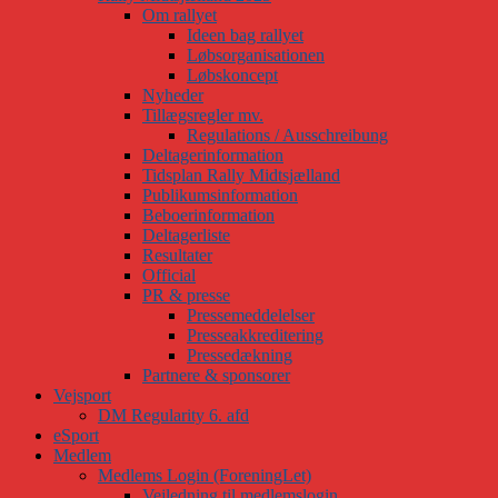
Om rallyet
Ideen bag rallyet
Løbsorganisationen
Løbskoncept
Nyheder
Tillægsregler mv.
Regulations / Ausschreibung
Deltagerinformation
Tidsplan Rally Midtsjælland
Publikumsinformation
Beboerinformation
Deltagerliste
Resultater
Official
PR & presse
Pressemeddelelser
Presseakkreditering
Pressedækning
Partnere & sponsorer
Vejsport
DM Regularity 6. afd
eSport
Medlem
Medlems Login (ForeningLet)
Vejledning til medlemslogin