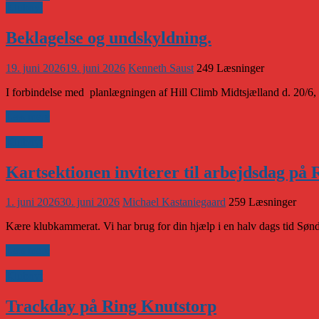
Klubnyt
Beklagelse og undskyldning.
19. juni 2026
19. juni 2026
Kenneth Saust
249 Læsninger
I forbindelse med planlægningen af Hill Climb Midtsjælland d. 20/6, har
Læs mere
Klubnyt
Kartsektionen inviterer til arbejdsdag på
1. juni 2026
30. juni 2026
Michael Kastaniegaard
259 Læsninger
Kære klubkammerat. Vi har brug for din hjælp i en halv dags tid Sønd
Læs mere
Klubnyt
Trackday på Ring Knutstorp