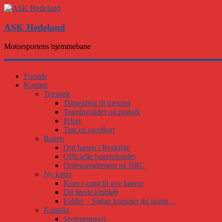
ASK Hedeland
Motorsportens hjemmebane
Forside
Karting
Træning
Tilmelding til træning
Træningstider og praktik
Priser
Test en racerkart
Banen
Om banen i Roskilde
Officielle banerekorder
Ordensreglement på RRC
Ny kører
Kom i gang til nye kørere
Dit første klubløb
Folder – Sådan kommer du igang…
Kontakt
Styregruppen