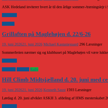
ASK Hedeland inviterer hvert år til den årlige sommer-/træningslejr i 
Læs mere
Klubnyt
Grillaften på Maglehøjen d. 22/6-26
19. juni 2026
21. juni 2026
Michael Kastaniegaard
296 Læsninger
Sommerferien nærmer sig og klubhuset på Maglehøjen vil være lukke
Læs mere
Historisk
Klubnyt
Rally
Hill Climb Midtsjælland d. 20. juni med c
19. juni 2026
21. juni 2026
Kenneth Saust
1593 Læsninger
Lørdag d. 20. juni afvikler ASKH 3. afdeling af HMS mesterskabet 2026
Læs mere