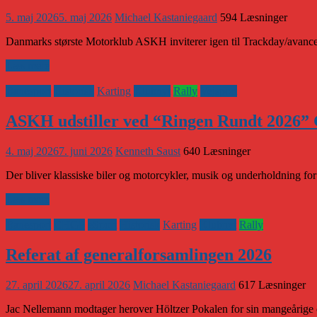
5. maj 2026
5. maj 2026
Michael Kastaniegaard
594 Læsninger
Danmarks største Motorklub ASKH inviterer igen til Trackday/avancere
Læs mere
Banesport
Historisk
Karting
Klubnyt
Rally
Vejsport
ASKH udstiller ved “Ringen Rundt 2026” 
4. maj 2026
7. juni 2026
Kenneth Saust
640 Læsninger
Der bliver klassiske biler og motorcykler, musik og underholdning fo
Læs mere
Banesport
CHGP
eSport
Historisk
Karting
Klubnyt
Rally
Referat af generalforsamlingen 2026
27. april 2026
27. april 2026
Michael Kastaniegaard
617 Læsninger
Jac Nellemann modtager herover Höltzer Pokalen for sin mangeårige o