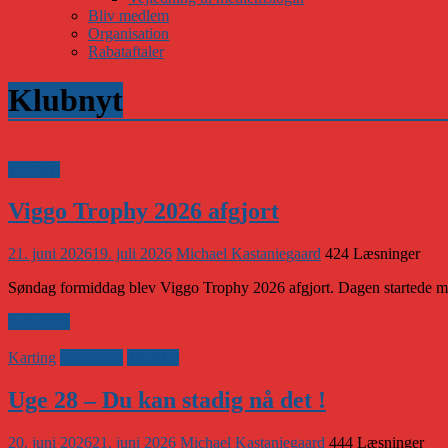
Bliv medlem
Organisation
Rabataftaler
Klubnyt
Klubnyt
Viggo Trophy 2026 afgjort
21. juni 2026
19. juli 2026
Michael Kastaniegaard
424 Læsninger
Søndag formiddag blev Viggo Trophy 2026 afgjort. Dagen startede med
Læs mere
Karting
Klubaften
Klubnyt
Uge 28 – Du kan stadig nå det !
20. juni 2026
21. juni 2026
Michael Kastaniegaard
444 Læsninger