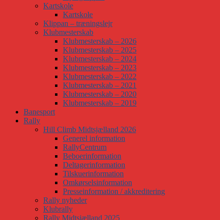
Kartskole
Kartskole
Klippan – træningslejr
Klubmesterskab
Klubmesterskab – 2026
Klubmesterskab – 2025
Klubmesterskab – 2024
Klubmesterskab – 2023
Klubmesterskab – 2022
Klubmesterskab – 2021
Klubmesterskab – 2020
Klubmesterskab – 2019
Banesport
Rally
Hill Climb Midtsjælland 2026
Generel information
RallyCentrum
Beboerinformation
Deltagerinformation
Tilskuerinformation
Omkørselsinformation
Presseinformation / akkreditering
Rally nyheder
Klubrally
Rally Midtsjælland 2025