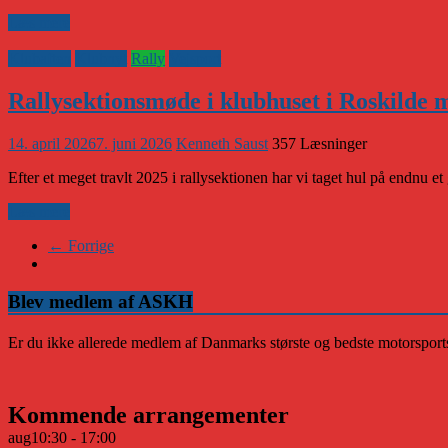
Læs mere
Klubaften
Klubnyt
Rally
Vejsport
Rallysektionsmøde i klubhuset i Roskilde m
14. april 2026
7. juni 2026
Kenneth Saust
357 Læsninger
Efter et meget travlt 2025 i rallysektionen har vi taget hul på endnu e
Læs mere
← Forrige
Blev medlem af ASKH
Er du ikke allerede medlem af Danmarks største og bedste motorsports
Kommende arrangementer
aug
10:30
-
17:00