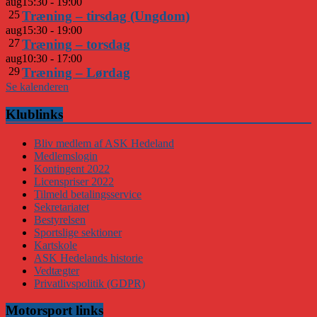
aug
15:30
-
19:00
25
Træning – tirsdag (Ungdom)
aug
15:30
-
19:00
27
Træning – torsdag
aug
10:30
-
17:00
29
Træning – Lørdag
Se kalenderen
Klublinks
Bliv medlem af ASK Hedeland
Medlemslogin
Kontingent 2022
Licenspriser 2022
Tilmeld betalingsservice
Sekretariatet
Bestyrelsen
Sportslige sektioner
Kartskole
ASK Hedelands historie
Vedtægter
Privatlivspolitik (GDPR)
Motorsport links