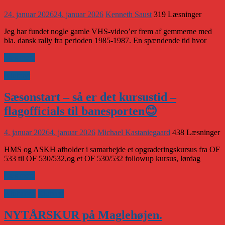
24. januar 2026
24. januar 2026
Kenneth Saust
319 Læsninger
Jeg har fundet nogle gamle VHS-video’er frem af gemmerne med
bla. dansk rally fra perioden 1985-1987. En spændende tid hvor
Læs mere
Klubnyt
Sæsonstart – så er det kursustid –
flagofficials til banesporten😊
4. januar 2026
4. januar 2026
Michael Kastaniegaard
438 Læsninger
HMS og ASKH afholder i samarbejde et opgraderingskursus fra OF
533 til OF 530/532,og et OF 530/532 followup kursus, lørdag
Læs mere
Klubaften
Klubnyt
NYTÅRSKUR på Maglehøjen.