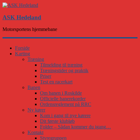
ASK Hedeland
Motorsportens hjemmebane
Forside
Karting
Træning
Tilmelding til træning
Træningstider og praktik
Priser
Test en racerkart
Banen
Om banen i Roskilde
Officielle banerekorder
Ordensreglement på RRC
Ny kører
Kom i gang til nye kørere
Dit første klubløb
Folder – Sådan kommer du igang…
Kontakt
Styregruppen