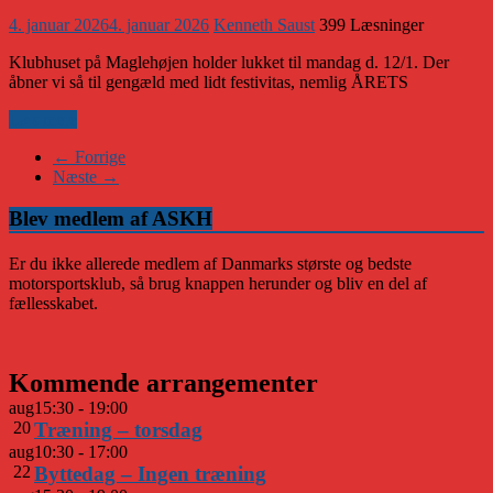
4. januar 2026
4. januar 2026
Kenneth Saust
399 Læsninger
Klubhuset på Maglehøjen holder lukket til mandag d. 12/1. Der
åbner vi så til gengæld med lidt festivitas, nemlig ÅRETS
Læs mere
← Forrige
Næste →
Blev medlem af ASKH
Er du ikke allerede medlem af Danmarks største og bedste
motorsportsklub, så brug knappen herunder og bliv en del af
fællesskabet.
Kommende arrangementer
aug
15:30
-
19:00
20
Træning – torsdag
aug
10:30
-
17:00
22
Byttedag – Ingen træning