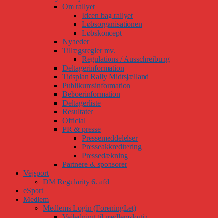
Om rallyet
Ideen bag rallyet
Løbsorganisationen
Løbskoncept
Nyheder
Tillægsregler mv.
Regulations / Ausschreibung
Deltagerinformation
Tidsplan Rally Midtsjælland
Publikumsinformation
Beboerinformation
Deltagerliste
Resultater
Official
PR & presse
Pressemeddelelser
Presseakkreditering
Pressedækning
Partnere & sponsorer
Vejsport
DM Regularity 6. afd
eSport
Medlem
Medlems Login (ForeningLet)
Vejledning til medlemslogin