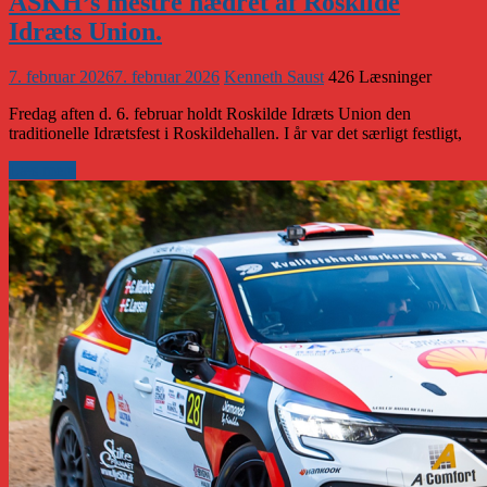
ASKH’s mestre hædret af Roskilde
Idræts Union.
7. februar 2026
7. februar 2026
Kenneth Saust
426 Læsninger
Fredag aften d. 6. februar holdt Roskilde Idræts Union den
traditionelle Idrætsfest i Roskildehallen. I år var det særligt festligt,
Læs mere