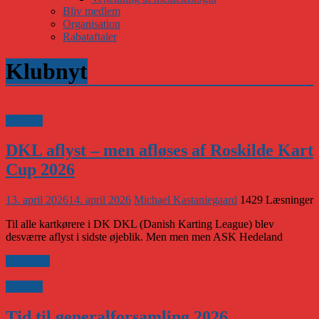
Bliv medlem
Organisation
Rabataftaler
Klubnyt
Klubnyt
DKL aflyst – men afløses af Roskilde Kart
Cup 2026
13. april 2026
14. april 2026
Michael Kastaniegaard
1429 Læsninger
Til alle kartkørere i DK DKL (Danish Karting League) blev
desværre aflyst i sidste øjeblik. Men men men ASK Hedeland
Læs mere
Klubnyt
Tid til generalforsamling 2026