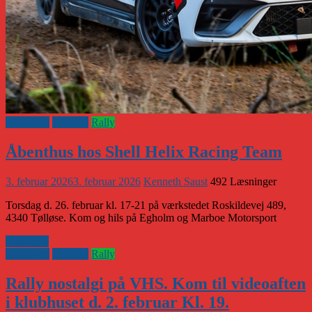
Klubaften
Klubnyt
Rally
Åbenthus hos Shell Helix Racing Team
3. februar 2026
3. februar 2026
Kenneth Saust
492 Læsninger
Torsdag d. 26. februar kl. 17-21 på værkstedet Roskildevej 489,
4340 Tølløse. Kom og hils på Egholm og Marboe Motorsport
Læs mere
Klubaften
Klubnyt
Rally
Rally nostalgi på VHS. Kom til videoaften
i klubhuset d. 2. februar Kl. 19.