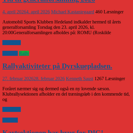
4. april 2026
4. april 2026
Michael Kastaniegaard
460 Læsninger
Automobil Sports Klubben Hedeland indkalder hermed til årets
generalforsamling Torsdag den 23. april 2026, kl.
20:00Generalforsamlingen afholdes på: ROMU (Roskilde
Læs mere
Klubnyt
Rally
Rallyaktiviteter på Dyrskuepladsen.
27. februar 2026
28. februar 2026
Kenneth Saust
1267 Læsninger
Foråret nærmer sig og dermed også en ny lovende sæson.
Klubrallysektionen afholder en del træningsløb i den kommende tid,
og
Læs mere
Klubnyt
Kartsektionen har brug for DIG!