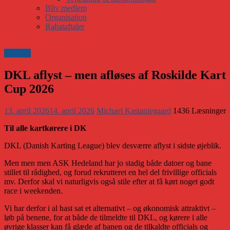
Bliv medlem
Organisation
Rabataftaler
Klubnyt
DKL aflyst – men afløses af Roskilde Kart
Cup 2026
13. april 2026
14. april 2026
Michael Kastaniegaard
1436 Læsninger
Til alle kartkørere i DK
DKL (Danish Karting League) blev desværre aflyst i sidste øjeblik.
Men men men ASK Hedeland har jo stadig både datoer og bane
stillet til rådighed, og forud rekrutteret en hel del frivillige officials
mv. Derfor skal vi naturligvis også stile efter at få kørt noget godt
race i weekenden.
Vi har derfor i al hast sat et alternativt – og økonomisk attraktivt –
løb på benene, for at både de tilmeldte til DKL, og kørere i alle
øvrige klasser kan få glæde af banen og de tilkaldte officials og