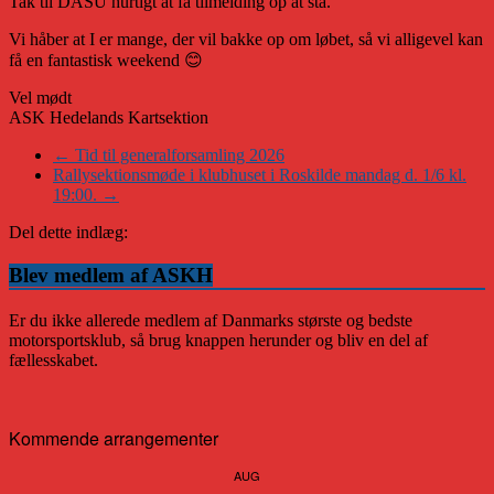
Tak til DASU hurtigt at få tilmelding op at stå.
Vi håber at I er mange, der vil bakke op om løbet, så vi alligevel kan
få en fantastisk weekend 😊
Vel mødt
ASK Hedelands Kartsektion
←
Tid til generalforsamling 2026
Rallysektionsmøde i klubhuset i Roskilde mandag d. 1/6 kl.
19:00.
→
Del dette indlæg:
Blev medlem af ASKH
Er du ikke allerede medlem af Danmarks største og bedste
motorsportsklub, så brug knappen herunder og bliv en del af
fællesskabet.
Kommende arrangementer
AUG