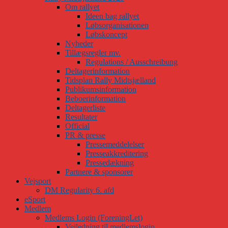
Om rallyet
Ideen bag rallyet
Løbsorganisationen
Løbskoncept
Nyheder
Tillægsregler mv.
Regulations / Ausschreibung
Deltagerinformation
Tidsplan Rally Midtsjælland
Publikumsinformation
Beboerinformation
Deltagerliste
Resultater
Official
PR & presse
Pressemeddelelser
Presseakkreditering
Pressedækning
Partnere & sponsorer
Vejsport
DM Regularity 6. afd
eSport
Medlem
Medlems Login (ForeningLet)
Vejledning til medlemslogin