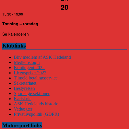
20
15:30
-
19:00
Træning – torsdag
Se kalenderen
Klublinks
Bliv medlem af ASK Hedeland
Medlemslogin
Kontingent 2022
Licenspriser 2022
Tilmeld betalingsservice
Sekretariatet
Bestyrelsen
Sportslige sektioner
Kartskole
ASK Hedelands historie
Vedtægter
Privatlivspolitik (GDPR)
Motorsport links