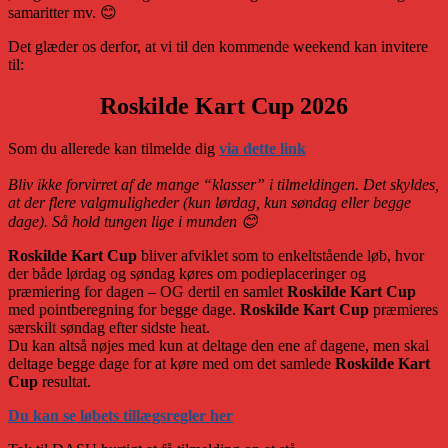
samaritter mv. 😊
Det glæder os derfor, at vi til den kommende weekend kan invitere
til:
Roskilde Kart Cup 2026
Som du allerede kan tilmelde dig
via dette link
Bliv ikke forvirret af de mange “klasser” i tilmeldingen. Det skyldes,
at der flere valgmuligheder (kun lørdag, kun søndag eller begge
dage). Så hold tungen lige i munden 😊
Roskilde Kart Cup
bliver afviklet som to enkeltstående løb, hvor
der både lørdag og søndag køres om podieplaceringer og
præmiering for dagen – OG dertil en samlet
Roskilde Kart Cup
med pointberegning for begge dage.
Roskilde Kart Cup
præmieres
særskilt søndag efter sidste heat.
Du kan altså nøjes med kun at deltage den ene af dagene, men skal
deltage begge dage for at køre med om det samlede
Roskilde Kart
Cup
resultat.
Du kan se løbets tillægsregler her