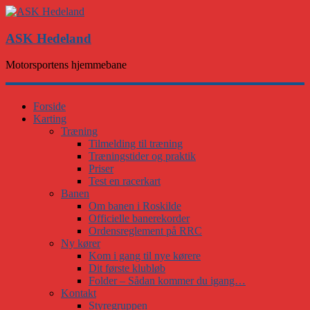
ASK Hedeland
Motorsportens hjemmebane
Forside
Karting
Træning
Tilmelding til træning
Træningstider og praktik
Priser
Test en racerkart
Banen
Om banen i Roskilde
Officielle banerekorder
Ordensreglement på RRC
Ny kører
Kom i gang til nye kørere
Dit første klubløb
Folder – Sådan kommer du igang…
Kontakt
Styregruppen