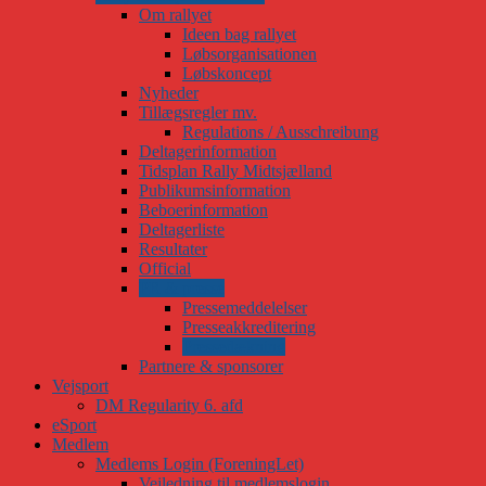
Om rallyet
Ideen bag rallyet
Løbsorganisationen
Løbskoncept
Nyheder
Tillægsregler mv.
Regulations / Ausschreibung
Deltagerinformation
Tidsplan Rally Midtsjælland
Publikumsinformation
Beboerinformation
Deltagerliste
Resultater
Official
PR & presse
Pressemeddelelser
Presseakkreditering
Pressedækning
Partnere & sponsorer
Vejsport
DM Regularity 6. afd
eSport
Medlem
Medlems Login (ForeningLet)
Vejledning til medlemslogin