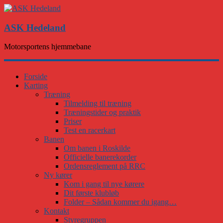
ASK Hedeland
Motorsportens hjemmebane
Forside
Karting
Træning
Tilmelding til træning
Træningstider og praktik
Priser
Test en racerkart
Banen
Om banen i Roskilde
Officielle banerekorder
Ordensreglement på RRC
Ny kører
Kom i gang til nye kørere
Dit første klubløb
Folder – Sådan kommer du igang…
Kontakt
Styregruppen