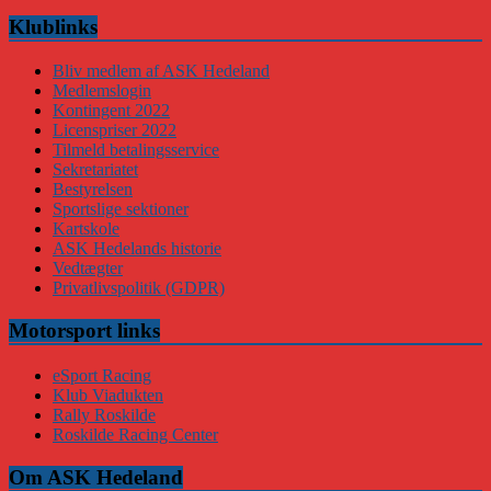
Klublinks
Bliv medlem af ASK Hedeland
Medlemslogin
Kontingent 2022
Licenspriser 2022
Tilmeld betalingsservice
Sekretariatet
Bestyrelsen
Sportslige sektioner
Kartskole
ASK Hedelands historie
Vedtægter
Privatlivspolitik (GDPR)
Motorsport links
eSport Racing
Klub Viadukten
Rally Roskilde
Roskilde Racing Center
Om ASK Hedeland