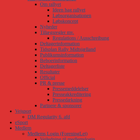
Om rallyet
Ideen bag rallyet
Løbsorganisationen
Løbskoncept
Nyheder
Tillægsregler mv.
Regulations / Ausschreibung
Deltagerinformation
Tidsplan Rally Midtsjælland
Publikumsinformation
Beboerinformation
Deltagerliste
Resultater
Official
PR & presse
Pressemeddelelser
Presseakkreditering
Pressedækning
Partnere & sponsorer
Vejsport
DM Regularity 6. afd
eSport
Medlem
Medlems Login (ForeningLet)
Vejledning til medlemslogin