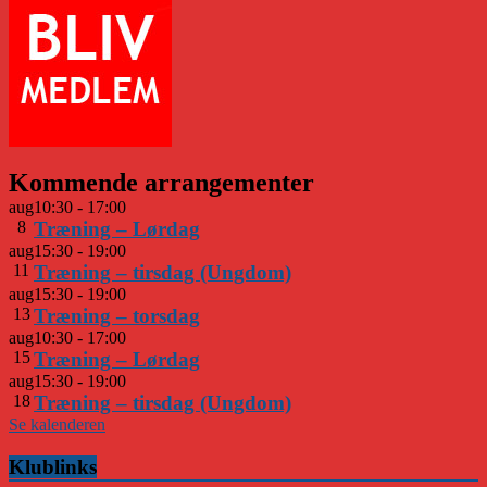
Kommende arrangementer
aug
10:30
-
17:00
8
Træning – Lørdag
aug
15:30
-
19:00
11
Træning – tirsdag (Ungdom)
aug
15:30
-
19:00
13
Træning – torsdag
aug
10:30
-
17:00
15
Træning – Lørdag
aug
15:30
-
19:00
18
Træning – tirsdag (Ungdom)
Se kalenderen
Klublinks