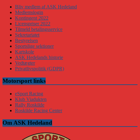
Bliv medlem af ASK Hedeland
Medlemslogin
Kontingent 2022
Licenspriser 2022
Tilmeld betalingsservice
Sekretariatet
Bestyrelsen
Sportslige sektioner
Kartskole
ASK Hedelands historie
Vedtægter
Privatlivspolitik (GDPR)
Motorsport links
eSport Racing
Klub Viadukten
Rally Roskilde
Roskilde Racing Center
Om ASK Hedeland