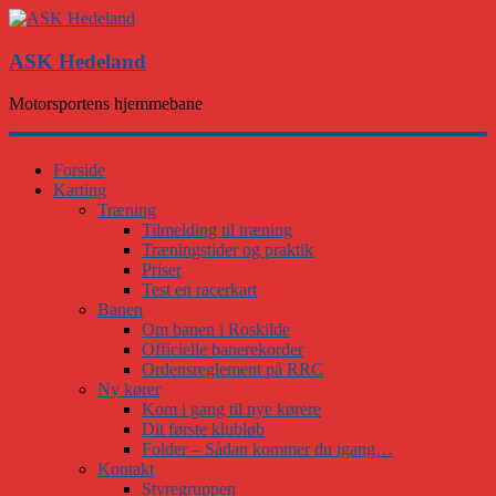
ASK Hedeland
Motorsportens hjemmebane
Forside
Karting
Træning
Tilmelding til træning
Træningstider og praktik
Priser
Test en racerkart
Banen
Om banen i Roskilde
Officielle banerekorder
Ordensreglement på RRC
Ny kører
Kom i gang til nye kørere
Dit første klubløb
Folder – Sådan kommer du igang…
Kontakt
Styregruppen