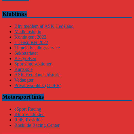
Klublinks
Bliv medlem af ASK Hedeland
Medlemslogin
Kontingent 2022
Licenspriser 2022
Tilmeld betalingsservice
Sekretariatet
Bestyrelsen
Sportslige sektioner
Kartskole
ASK Hedelands historie
Vedtægter
Privatlivspolitik (GDPR)
Motorsport links
eSport Racing
Klub Viadukten
Rally Roskilde
Roskilde Racing Center