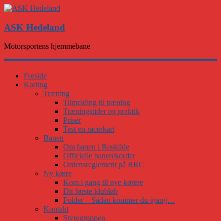
ASK Hedeland
Motorsportens hjemmebane
Forside
Karting
Træning
Tilmelding til træning
Træningstider og praktik
Priser
Test en racerkart
Banen
Om banen i Roskilde
Officielle banerekorder
Ordensreglement på RRC
Ny kører
Kom i gang til nye kørere
Dit første klubløb
Folder – Sådan kommer du igang…
Kontakt
Styregruppen