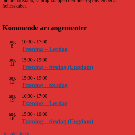
motorsportsklub, så brug knappen herunder og bliv en del af
fællesskabet.
Kommende arrangementer
aug
10:30
-
17:00
8
Træning – Lørdag
aug
15:30
-
19:00
11
Træning – tirsdag (Ungdom)
aug
15:30
-
19:00
13
Træning – torsdag
aug
10:30
-
17:00
15
Træning – Lørdag
aug
15:30
-
19:00
18
Træning – tirsdag (Ungdom)
Se kalenderen