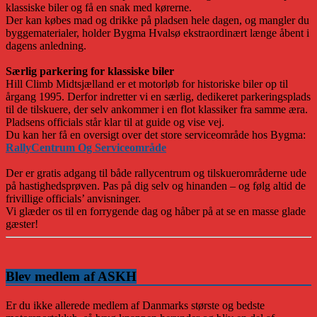
klassiske biler og få en snak med kørerne.
Der kan købes mad og drikke på pladsen hele dagen, og mangler du
byggematerialer, holder Bygma Hvalsø ekstraordinært længe åbent i
dagens anledning.
Særlig parkering for klassiske biler
Hill Climb Midtsjælland er et motorløb for historiske biler op til
årgang 1995. Derfor indretter vi en særlig, dedikeret parkeringsplads
til de tilskuere, der selv ankommer i en flot klassiker fra samme æra.
Pladsens officials står klar til at guide og vise vej.
Du kan her få en oversigt over det store serviceområde hos Bygma:
RallyCentrum Og Serviceområde
Der er gratis adgang til både rallycentrum og tilskuerområderne ude
på hastighedsprøven. Pas på dig selv og hinanden – og følg altid de
frivillige officials’ anvisninger.
Vi glæder os til en forrygende dag og håber på at se en masse glade
gæster!
Blev medlem af ASKH
Er du ikke allerede medlem af Danmarks største og bedste