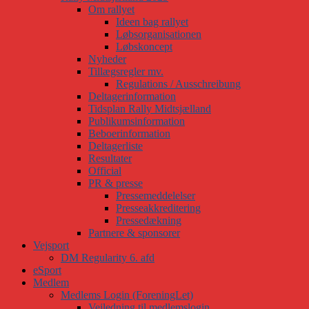
Om rallyet
Ideen bag rallyet
Løbsorganisationen
Løbskoncept
Nyheder
Tillægsregler mv.
Regulations / Ausschreibung
Deltagerinformation
Tidsplan Rally Midtsjælland
Publikumsinformation
Beboerinformation
Deltagerliste
Resultater
Official
PR & presse
Pressemeddelelser
Presseakkreditering
Pressedækning
Partnere & sponsorer
Vejsport
DM Regularity 6. afd
eSport
Medlem
Medlems Login (ForeningLet)
Vejledning til medlemslogin