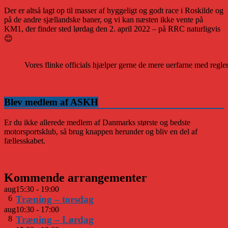
Der er altså lagt op til masser af hyggeligt og godt race i Roskilde og
på de andre sjællandske baner, og vi kan næsten ikke vente på
KM1, der finder sted lørdag den 2. april 2022 – på RRC naturligvis
😊
Vores flinke officials hjælper gerne de mere uerfarne med regle
Blev medlem af ASKH
Er du ikke allerede medlem af Danmarks største og bedste
motorsportsklub, så brug knappen herunder og bliv en del af
fællesskabet.
Kommende arrangementer
aug
15:30
-
19:00
6
Træning – torsdag
aug
10:30
-
17:00
8
Træning – Lørdag