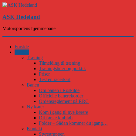
ASK Hedeland
Motorsportens hjemmebane
Forside
Karting
Træning
Tilmelding til træning
Træningstider og praktik
Priser
Test en racerkart
Banen
Om banen i Roskilde
Officielle banerekorder
Ordensreglement på RRC
Ny kører
Kom i gang til nye kørere
Dit første klubløb
Folder – Sådan kommer du igang…
Kontakt
Styregruppen