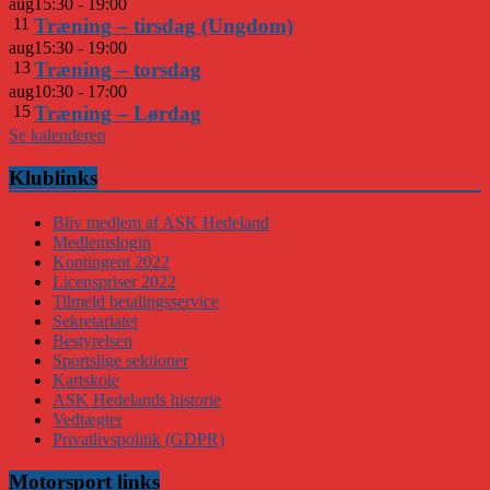
aug
15:30
-
19:00
11
Træning – tirsdag (Ungdom)
aug
15:30
-
19:00
13
Træning – torsdag
aug
10:30
-
17:00
15
Træning – Lørdag
Se kalenderen
Klublinks
Bliv medlem af ASK Hedeland
Medlemslogin
Kontingent 2022
Licenspriser 2022
Tilmeld betalingsservice
Sekretariatet
Bestyrelsen
Sportslige sektioner
Kartskole
ASK Hedelands historie
Vedtægter
Privatlivspolitik (GDPR)
Motorsport links