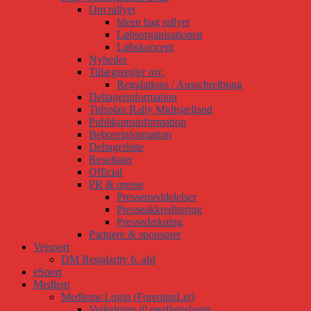
Om rallyet
Ideen bag rallyet
Løbsorganisationen
Løbskoncept
Nyheder
Tillægsregler mv.
Regulations / Ausschreibung
Deltagerinformation
Tidsplan Rally Midtsjælland
Publikumsinformation
Beboerinformation
Deltagerliste
Resultater
Official
PR & presse
Pressemeddelelser
Presseakkreditering
Pressedækning
Partnere & sponsorer
Vejsport
DM Regularity 6. afd
eSport
Medlem
Medlems Login (ForeningLet)
Vejledning til medlemslogin