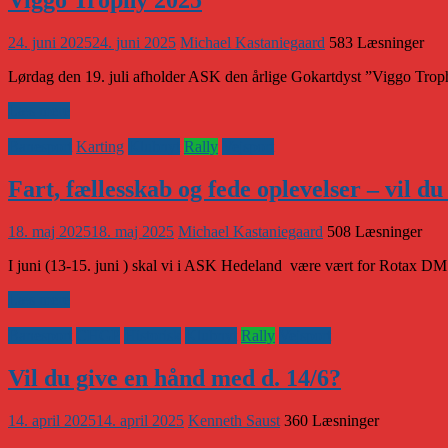
Viggo Trophy 2025
24. juni 2025
24. juni 2025
Michael Kastaniegaard
583 Læsninger
Lørdag den 19. juli afholder ASK den årlige Gokartdyst ”Viggo Troph
Læs mere
Banesport
Karting
Klubnyt
Rally
Vejsport
Fart, fællesskab og fede oplevelser – vil d
18. maj 2025
18. maj 2025
Michael Kastaniegaard
508 Læsninger
I juni (13-15. juni ) skal vi i ASK Hedeland være vært for Rotax DM
Læs mere
Banesport
CHGP
Historisk
Klubnyt
Rally
Vejsport
Vil du give en hånd med d. 14/6?
14. april 2025
14. april 2025
Kenneth Saust
360 Læsninger