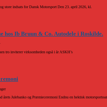
g store indsats for Dansk Motorsport Den 23. april 2026, kl.
e hos Ib Bruun & Co. Autodele i Roskilde.
r
ionen tro inviterer virksomheden også i år ASKH’s
ceremoni
nger
d årets Julebanko og Præmieceremoni Endnu en hektisk motorsportssæ