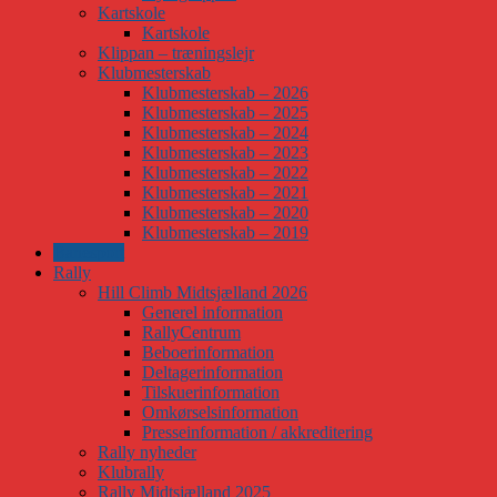
Kartskole
Kartskole
Klippan – træningslejr
Klubmesterskab
Klubmesterskab – 2026
Klubmesterskab – 2025
Klubmesterskab – 2024
Klubmesterskab – 2023
Klubmesterskab – 2022
Klubmesterskab – 2021
Klubmesterskab – 2020
Klubmesterskab – 2019
Banesport
Rally
Hill Climb Midtsjælland 2026
Generel information
RallyCentrum
Beboerinformation
Deltagerinformation
Tilskuerinformation
Omkørselsinformation
Presseinformation / akkreditering
Rally nyheder
Klubrally
Rally Midtsjælland 2025