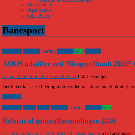
Bliv medlem
Organisation
Rabataftaler
Banesport
Banesport
Historisk
Karting
Klubnyt
Rally
Vejsport
ASKH udstiller ved “Ringen Rundt 2026” 
4. maj 2026
7. juni 2026
Kenneth Saust
640 Læsninger
Der bliver klassiske biler og motorcykler, musik og underholdning fo
Læs mere
Banesport
CHGP
eSport
Historisk
Karting
Klubnyt
Rally
Referat af generalforsamlingen 2026
27. april 2026
27. april 2026
Michael Kastaniegaard
617 Læsninger