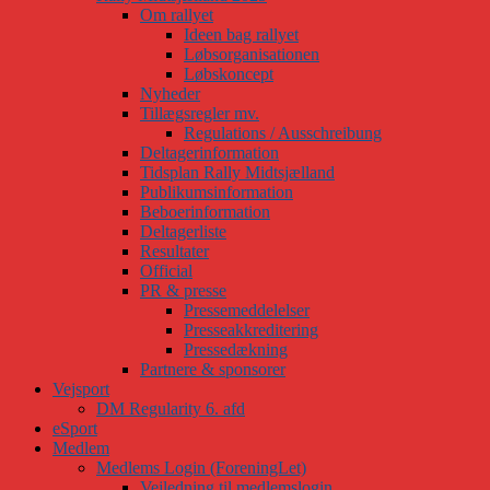
Om rallyet
Ideen bag rallyet
Løbsorganisationen
Løbskoncept
Nyheder
Tillægsregler mv.
Regulations / Ausschreibung
Deltagerinformation
Tidsplan Rally Midtsjælland
Publikumsinformation
Beboerinformation
Deltagerliste
Resultater
Official
PR & presse
Pressemeddelelser
Presseakkreditering
Pressedækning
Partnere & sponsorer
Vejsport
DM Regularity 6. afd
eSport
Medlem
Medlems Login (ForeningLet)
Vejledning til medlemslogin