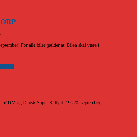
STORP
r
tember! For alle biler gælder at: Bilen skal være i
Vejsport
fd. af DM og Dansk Super Rally d. 19.-20. september,