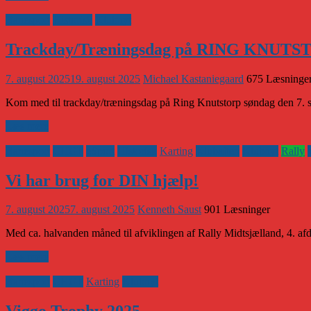
Banesport
Historisk
Klubnyt
Trackday/Træningsdag på RING KNUT
7. august 2025
19. august 2025
Michael Kastaniegaard
675 Læsninge
Kom med til trackday/træningsdag på Ring Knutstorp søndag den 7. sep
Læs mere
Banesport
CHGP
eSport
Historisk
Karting
Klubaften
Klubnyt
Rally
Vi har brug for DIN hjælp!
7. august 2025
7. august 2025
Kenneth Saust
901 Læsninger
Med ca. halvanden måned til afviklingen af Rally Midtsjælland, 4. a
Læs mere
Banesport
CHGP
Karting
Klubnyt