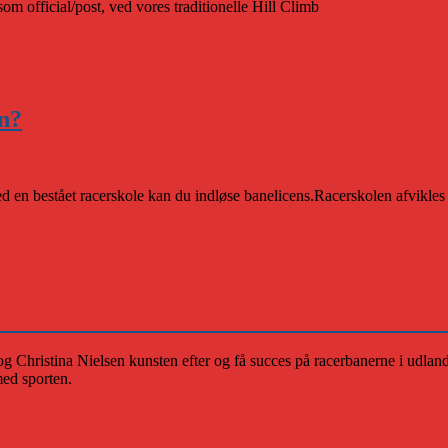
m official/post, ved vores traditionelle Hill Climb
en?
n bestået racerskole kan du indløse banelicens.Racerskolen afvikles 
hristina Nielsen kunsten efter og få succes på racerbanerne i udlandet
med sporten.