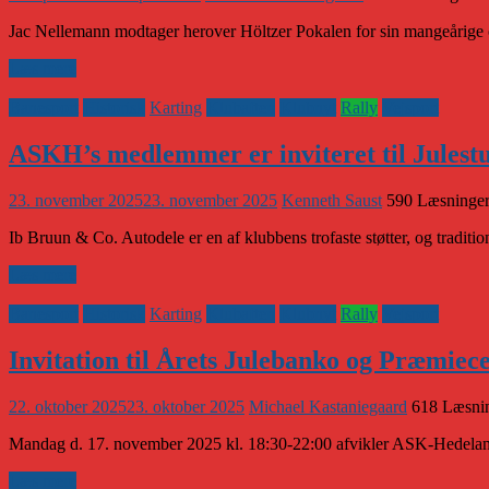
Jac Nellemann modtager herover Höltzer Pokalen for sin mangeårige o
Læs mere
Banesport
Historisk
Karting
Klubaften
Klubnyt
Rally
Vejsport
ASKH’s medlemmer er inviteret til Julestu
23. november 2025
23. november 2025
Kenneth Saust
590 Læsninge
Ib Bruun & Co. Autodele er en af klubbens trofaste støtter, og tradit
Læs mere
Banesport
Historisk
Karting
Klubaften
Klubnyt
Rally
Vejsport
Invitation til Årets Julebanko og Præmie
22. oktober 2025
23. oktober 2025
Michael Kastaniegaard
618 Læsni
Mandag d. 17. november 2025 kl. 18:30-22:00 afvikler ASK-Hedelan
Læs mere