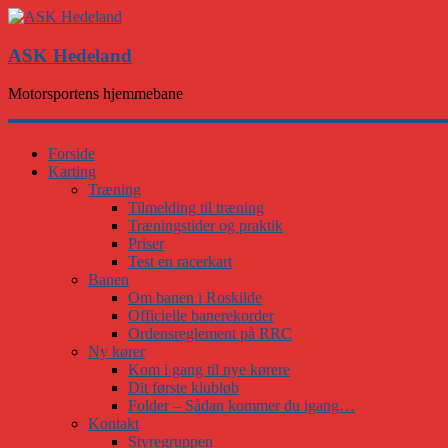
ASK Hedeland
Motorsportens hjemmebane
Forside
Karting
Træning
Tilmelding til træning
Træningstider og praktik
Priser
Test en racerkart
Banen
Om banen i Roskilde
Officielle banerekorder
Ordensreglement på RRC
Ny kører
Kom i gang til nye kørere
Dit første klubløb
Folder – Sådan kommer du igang…
Kontakt
Styregruppen