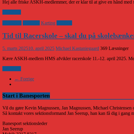
Hej alle friske ASKH-medlemmer, der er klar til at give en hånd med so
Læs mere
Banesport
Historisk
Karting
Klubnyt
Tid til Racerskole – skal du på skolebænk
5. marts 2025
10. april 2025
Michael Kastaniegaard
369 Læsninger
Kære ASKH-medlem HMS afvikler racerskole 11.-12. april 2025. Med e
Læs mere
← Forrige
Start i Banesporten
Vil du gøre Kevin Magnussen, Jan Magnussen, Michael Christensen og C
Så kontakt vores sektionsformand Jan Seerup, han kan få dig i gang 
Banesport sektionsleder
Jan Seerup