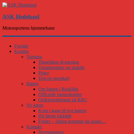
ASK Hedeland
Motorsportens hjemmebane
Forside
Karting
Træning
Tilmelding til træning
Træningstider og praktik
Priser
Test en racerkart
Banen
Om banen i Roskilde
Officielle banerekorder
Ordensreglement på RRC
Ny kører
Kom i gang til nye kørere
Dit første klubløb
Folder – Sådan kommer du igang…
Kontakt
Styregruppen