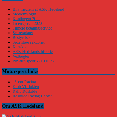
Bliv medlem af ASK Hedeland
Medlemslogin
Kontingent 2022
Licenspriser 2022
Tilmeld betalingsservice
Sekretariatet
Bestyrelsen
Sportslige sektioner
Kartskole
ASK Hedelands historie
Vedtægter
Privatlivspolitik (GDPR)
Motorsport links
eSport Racing
Klub Viadukten
Rally Roskilde
Roskilde Racing Center
Om ASK Hedeland