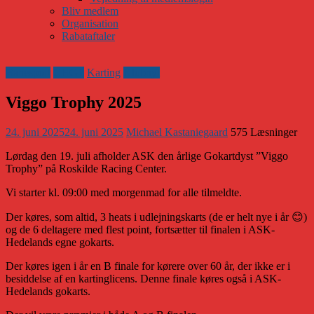
Bliv medlem
Organisation
Rabataftaler
Banesport
CHGP
Karting
Klubnyt
Viggo Trophy 2025
24. juni 2025
24. juni 2025
Michael Kastaniegaard
575 Læsninger
Lørdag den 19. juli afholder ASK den årlige Gokartdyst ”Viggo
Trophy” på Roskilde Racing Center.
Vi starter kl. 09:00 med morgenmad for alle tilmeldte.
Der køres, som altid, 3 heats i udlejningskarts (de er helt nye i år 😊)
og de 6 deltagere med flest point, fortsætter til finalen i ASK-
Hedelands egne gokarts.
Der køres igen i år en B finale for kørere over 60 år, der ikke er i
besiddelse af en kartinglicens. Denne finale køres også i ASK-
Hedelands gokarts.