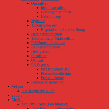
Om rallyet
Ideen bag rallyet
Løbsorganisationen
Løbskoncept
Nyheder
Tillægsregler mv.
Regulations / Ausschreibung
Deltagerinformation
Tidsplan Rally Midtsjælland
Publikumsinformation
Beboerinformation
Deltagerliste
Resultater
Official
PR & presse
Pressemeddelelser
Presseakkreditering
Pressedækning
Partnere & sponsorer
Vejsport
DM Regularity 6. afd
eSport
Medlem
Medlems Login (ForeningLet)
Vejledning til medlemslogin