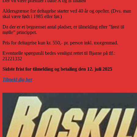
Der vil være præmier i både A og B finalen
Aldersgrænse for deltagelse starter ved 40 år og opefter. (Dvs. man
skal være født i 1985 eller før.)
Da der er et begrænset antal pladser, er tilmelding efter ”først til
mølle” princippet.
Pris for deltagelse kun kr. 550,- pr. person inkl. morgenmad.
Eventuelle spørgsmål bedes venligst rettet til Bjarne på tlf.:
21221332
Sidste frist for tilmelding og betaling den 12. juli 2025
Tilmeld dig her