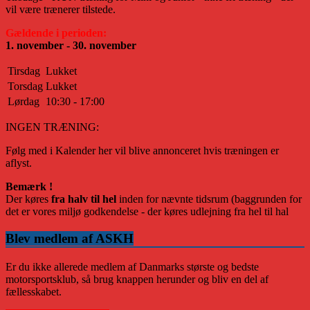
vil være trænerer tilstede.
Gældende i perioden:
1. november - 30. november
Tirsdag
Lukket
Torsdag
Lukket
Lørdag
10:30 - 17:00
INGEN TRÆNING:
Følg med i Kalender her vil blive annonceret hvis træningen er
aflyst.
Bemærk !
Der køres
fra halv til hel
inden for nævnte tidsrum (baggrunden for
det er vores miljø godkendelse - der køres udlejning fra hel til hal
Blev medlem af ASKH
Er du ikke allerede medlem af Danmarks største og bedste
motorsportsklub, så brug knappen herunder og bliv en del af
fællesskabet.