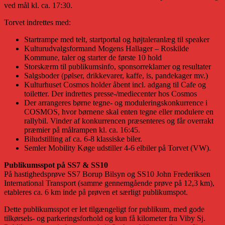
ved mål kl. ca. 17:30.
Torvet indrettes med:
Startrampe med telt, startportal og højtaleranlæg til speaker
Kulturudvalgsformand Mogens Hallager – Roskilde
Kommune, taler og starter de første 10 hold
Storskærm til publikumsinfo, sponsorreklamer og resultater
Salgsboder (pølser, drikkevarer, kaffe, is, pandekager mv.)
Kulturhuset Cosmos holder åbent incl. adgang til Cafe og
toiletter. Der indrettes presse-/mediecenter hos Cosmos
Der arrangeres børne tegne- og moduleringskonkurrence i
COSMOS, hvor børnene skal enten tegne eller modulere en
rallybil. Vinder af konkurrencen præsenteres og får overrakt
præmier på målrampen kl. ca. 16:45.
Biludstilling af ca. 6-8 klassiske biler.
Semler Mobility Køge udstiller 4-6 elbiler på Torvet (VW).
Publikumsspot på SS7 & SS10
På hastighedsprøve SS7 Borup Bilsyn og SS10 John Frederiksen
International Transport (samme gennemgående prøve på 12,3 km),
etableres ca. 6 km inde på prøven et særligt publikumspot.
Dette publikumsspot er let tilgængeligt for publikum, med gode
tilkørsels- og parkeringsforhold og kun få kilometer fra Viby Sj.