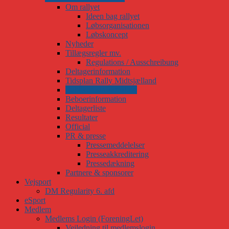
Om rallyet
Ideen bag rallyet
Løbsorganisationen
Løbskoncept
Nyheder
Tillægsregler mv.
Regulations / Ausschreibung
Deltagerinformation
Tidsplan Rally Midtsjælland
Publikumsinformation
Beboerinformation
Deltagerliste
Resultater
Official
PR & presse
Pressemeddelelser
Presseakkreditering
Pressedækning
Partnere & sponsorer
Vejsport
DM Regularity 6. afd
eSport
Medlem
Medlems Login (ForeningLet)
Vejledning til medlemslogin