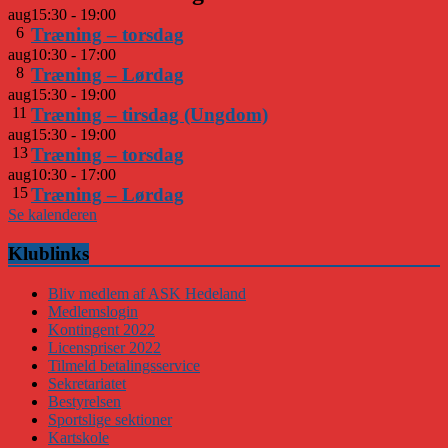
aug
15:30
-
19:00
6
Træning – torsdag
aug
10:30
-
17:00
8
Træning – Lørdag
aug
15:30
-
19:00
11
Træning – tirsdag (Ungdom)
aug
15:30
-
19:00
13
Træning – torsdag
aug
10:30
-
17:00
15
Træning – Lørdag
Se kalenderen
Klublinks
Bliv medlem af ASK Hedeland
Medlemslogin
Kontingent 2022
Licenspriser 2022
Tilmeld betalingsservice
Sekretariatet
Bestyrelsen
Sportslige sektioner
Kartskole