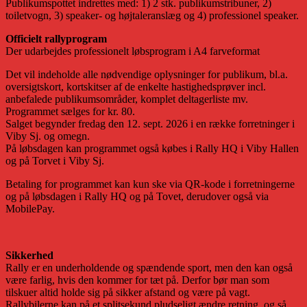
Publikumspottet indrettes med: 1) 2 stk. publikumstribuner, 2)
toiletvogn, 3) speaker- og højtaleranslæg og 4) professionel speaker.
Officielt rallyprogram
Der udarbejdes professionelt løbsprogram i A4 farveformat
Det vil indeholde alle nødvendige oplysninger for publikum, bl.a.
oversigtskort, kortskitser af de enkelte hastighedsprøver incl.
anbefalede publikumsområder, komplet deltagerliste mv.
Programmet sælges for kr. 80.
Salget begynder fredag den 12. sept. 2026 i en række forretninger i
Viby Sj. og omegn.
På løbsdagen kan programmet også købes i Rally HQ i Viby Hallen
og på Torvet i Viby Sj.
Betaling for programmet kan kun ske via QR-kode i forretningerne
og på løbsdagen i Rally HQ og på Tovet, derudover også via
MobilePay.
Sikkerhed
Rally er en underholdende og spændende sport, men den kan også
være farlig, hvis den kommer for tæt på. Derfor bør man som
tilskuer altid holde sig på sikker afstand og være på vagt.
Rallybilerne kan på et splitsekund pludseligt ændre retning, og så