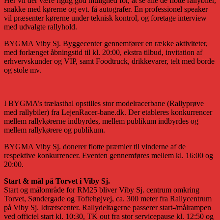
Her vil der være rigtig god mulighed for, at se alle de flotte rallybiler,
snakke med kørerne og evt. få autografer. En professionel speaker
vil præsenter kørerne under teknisk kontrol, og foretage interview
med udvalgte rallyhold.
BYGMA Viby Sj. Byggecenter gennemfører en række aktiviteter,
med forlænget åbningstid til kl. 20:00, ekstra tilbud, invitation af
erhvervskunder og VIP, samt Foodtruck, drikkevarer, telt med borde
og stole mv.
I BYGMA’s trælasthal opstilles stor modelracerbane (Rallyprøve
med rallybiler) fra LejenRacer-bane.dk. Der etableres konkurrencer
mellem rallykørerne indbyrdes, mellem publikum indbyrdes og
mellem rallykørere og publikum.
BYGMA Viby Sj. donerer flotte præmier til vinderne af de
respektive konkurrencer. Eventen gennemføres mellem kl. 16:00 og
20:00.
Start & mål på Torvet i Viby Sj.
Start og målområde for RM25 bliver Viby Sj. centrum omkring
Torvet, Søndergade og Toftehøjvej, ca. 300 meter fra Rallycentrum
på Viby Sj. Idrætscenter. Rallydeltagerne passerer start-/målrampen
ved officiel start kl. 10:30, TK out fra stor servicepause kl. 12:50 og