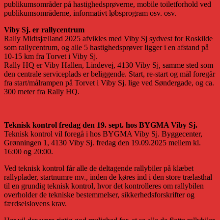
publikumsområder på hastighedsprøverne, mobile toiletforhold ved
publikumsområderne, informativt løbsprogram osv. osv.
Viby Sj. er rallycentrum
Rally Midtsjælland 2025 afvikles med Viby Sj sydvest for Roskilde
som rallycentrum, og alle 5 hastighedsprøver ligger i en afstand på
10-15 km fra Torvet i Viby Sj.
Rally HQ er Viby Hallen, Lindevej, 4130 Viby Sj, samme sted som
den centrale serviceplads er beliggende. Start, re-start og mål foregår
fra start/målrampen på Torvet i Viby Sj. lige ved Søndergade, og ca.
300 meter fra Rally HQ.
Teknisk kontrol fredag den 19. sept. hos BYGMA Viby Sj.
Teknisk kontrol vil foregå i hos BYGMA Viby Sj. Byggecenter,
Grønningen 1, 4130 Viby Sj. fredag den 19.09.2025 mellem kl.
16:00 og 20:00.
Ved teknisk kontrol får alle de deltagende rallybiler på klæbet
rallyplader, startnumre mv., inden de køres ind i den store trælasthal
til en grundig teknisk kontrol, hvor det kontrolleres om rallybilen
overholder de tekniske bestemmelser, sikkerhedsforskrifter og
færdselslovens krav.