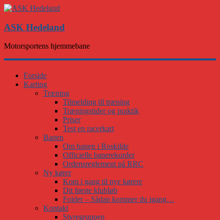
ASK Hedeland
Motorsportens hjemmebane
Forside
Karting
Træning
Tilmelding til træning
Træningstider og praktik
Priser
Test en racerkart
Banen
Om banen i Roskilde
Officielle banerekorder
Ordensreglement på RRC
Ny kører
Kom i gang til nye kørere
Dit første klubløb
Folder – Sådan kommer du igang…
Kontakt
Styregruppen