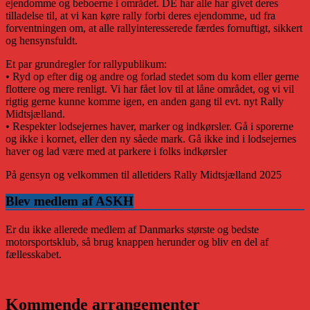
ejendomme og beboerne i området. DE har alle har givet deres
tilladelse til, at vi kan køre rally forbi deres ejendomme, ud fra
forventningen om, at alle rallyinteresserede færdes fornuftigt, sikkert
og hensynsfuldt.
Et par grundregler for rallypublikum:
• Ryd op efter dig og andre og forlad stedet som du kom eller gerne
flottere og mere renligt. Vi har fået lov til at låne området, og vi vil
rigtig gerne kunne komme igen, en anden gang til evt. nyt Rally
Midtsjælland.
• Respekter lodsejernes haver, marker og indkørsler. Gå i sporerne
og ikke i kornet, eller den ny såede mark. Gå ikke ind i lodsejernes
haver og lad være med at parkere i folks indkørsler
På gensyn og velkommen til alletiders Rally Midtsjælland 2025
Blev medlem af ASKH
Er du ikke allerede medlem af Danmarks største og bedste
motorsportsklub, så brug knappen herunder og bliv en del af
fællesskabet.
Kommende arrangementer