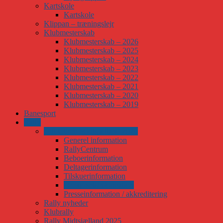
Kartskole
Kartskole
Klippan – træningslejr
Klubmesterskab
Klubmesterskab – 2026
Klubmesterskab – 2025
Klubmesterskab – 2024
Klubmesterskab – 2023
Klubmesterskab – 2022
Klubmesterskab – 2021
Klubmesterskab – 2020
Klubmesterskab – 2019
Banesport
Rally
Hill Climb Midtsjælland 2026
Generel information
RallyCentrum
Beboerinformation
Deltagerinformation
Tilskuerinformation
Omkørselsinformation
Presseinformation / akkreditering
Rally nyheder
Klubrally
Rally Midtsjælland 2025