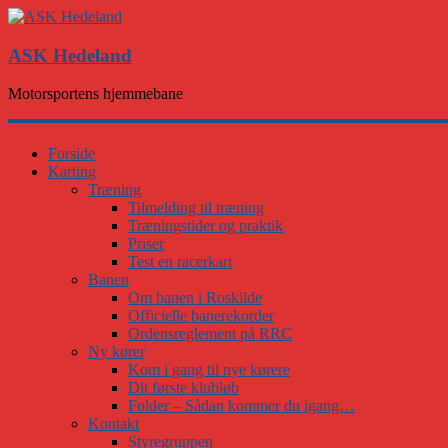
ASK Hedeland
Motorsportens hjemmebane
Forside
Karting
Træning
Tilmelding til træning
Træningstider og praktik
Priser
Test en racerkart
Banen
Om banen i Roskilde
Officielle banerekorder
Ordensreglement på RRC
Ny kører
Kom i gang til nye kørere
Dit første klubløb
Folder – Sådan kommer du igang…
Kontakt
Styregruppen