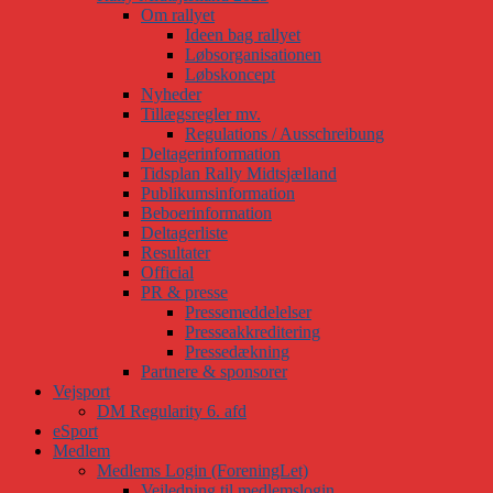
Om rallyet
Ideen bag rallyet
Løbsorganisationen
Løbskoncept
Nyheder
Tillægsregler mv.
Regulations / Ausschreibung
Deltagerinformation
Tidsplan Rally Midtsjælland
Publikumsinformation
Beboerinformation
Deltagerliste
Resultater
Official
PR & presse
Pressemeddelelser
Presseakkreditering
Pressedækning
Partnere & sponsorer
Vejsport
DM Regularity 6. afd
eSport
Medlem
Medlems Login (ForeningLet)
Vejledning til medlemslogin