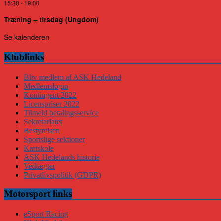
15:30
-
19:00
Træning – tirsdag (Ungdom)
Se kalenderen
Klublinks
Bliv medlem af ASK Hedeland
Medlemslogin
Kontingent 2022
Licenspriser 2022
Tilmeld betalingsservice
Sekretariatet
Bestyrelsen
Sportslige sektioner
Kartskole
ASK Hedelands historie
Vedtægter
Privatlivspolitik (GDPR)
Motorsport links
eSport Racing