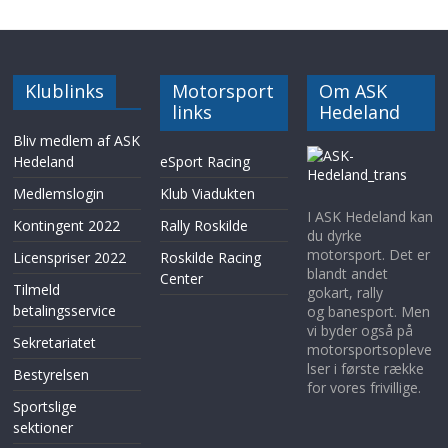
Klublinks
Motorsport
Om ASK
links
Hedeland
Bliv medlem af ASK
Hedeland
eSport Racing
Medlemslogin
Klub Viadukten
I ASK Hedeland kan
Kontingent 2022
Rally Roskilde
du dyrke
motorsport. Det er
Licenspriser 2022
Roskilde Racing
blandt andet
Center
Tilmeld
gokart, rally
betalingsservice
og banesport. Men
vi byder også på
Sekretariatet
motorsportsopleve
lser i første række
Bestyrelsen
for vores frivillige.
Sportslige
sektioner