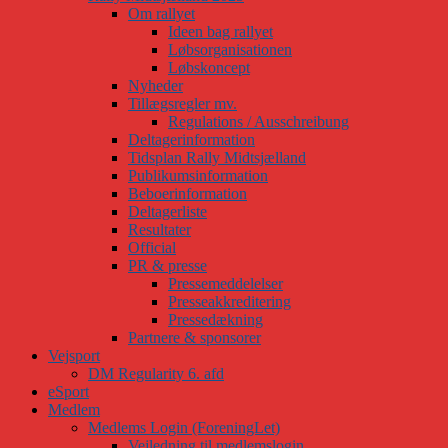
Om rallyet
Ideen bag rallyet
Løbsorganisationen
Løbskoncept
Nyheder
Tillægsregler mv.
Regulations / Ausschreibung
Deltagerinformation
Tidsplan Rally Midtsjælland
Publikumsinformation
Beboerinformation
Deltagerliste
Resultater
Official
PR & presse
Pressemeddelelser
Presseakkreditering
Pressedækning
Partnere & sponsorer
Vejsport
DM Regularity 6. afd
eSport
Medlem
Medlems Login (ForeningLet)
Vejledning til medlemslogin