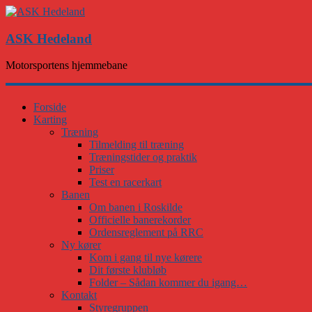
ASK Hedeland
Motorsportens hjemmebane
Forside
Karting
Træning
Tilmelding til træning
Træningstider og praktik
Priser
Test en racerkart
Banen
Om banen i Roskilde
Officielle banerekorder
Ordensreglement på RRC
Ny kører
Kom i gang til nye kørere
Dit første klubløb
Folder – Sådan kommer du igang…
Kontakt
Styregruppen