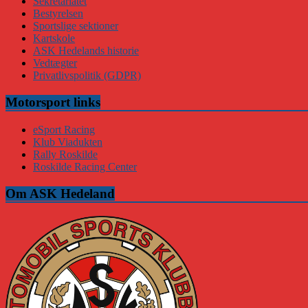
Sekretariatet
Bestyrelsen
Sportslige sektioner
Kartskole
ASK Hedelands historie
Vedtægter
Privatlivspolitik (GDPR)
Motorsport links
eSport Racing
Klub Viadukten
Rally Roskilde
Roskilde Racing Center
Om ASK Hedeland