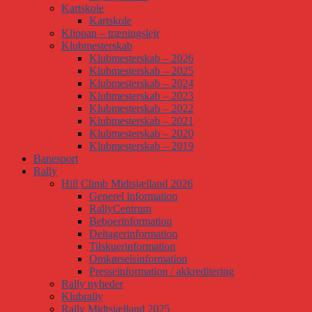
Kartskole
Kartskole
Klippan – træningslejr
Klubmesterskab
Klubmesterskab – 2026
Klubmesterskab – 2025
Klubmesterskab – 2024
Klubmesterskab – 2023
Klubmesterskab – 2022
Klubmesterskab – 2021
Klubmesterskab – 2020
Klubmesterskab – 2019
Banesport
Rally
Hill Climb Midtsjælland 2026
Generel information
RallyCentrum
Beboerinformation
Deltagerinformation
Tilskuerinformation
Omkørselsinformation
Presseinformation / akkreditering
Rally nyheder
Klubrally
Rally Midtsjælland 2025