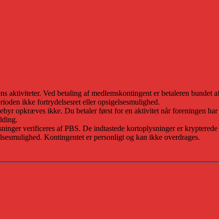
ens aktiviteter. Ved betaling af medlemskontingent er betaleren bundet a
rioden ikke fortrydelsesret eller opsigelsesmulighed.
r opkræves ikke. Du betaler først for en aktivitet når foreningen har 
lding.
inger verificeres af PBS. De indtastede kortoplysninger er krypterede o
gelsesmulighed. Kontingentet er personligt og kan ikke overdrages.