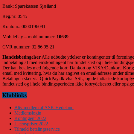
Bank: Sparekassen Sjælland
Reg.nr: 0545
Kontonr.: 0000196091
MobilePay – mobilnummer:
10639
CVR nummer: 32 86 95 21
Handelsbetingelser
Alle udbudte ydelser er kontingenter til forening
indbetaling af medlemskontingent har fundet sted og i hele bindingspe
Der kan betales med følgende kort: Dankort og VISA/Dankort. Kortgeby
email med kvittering, hvis du har angivet en email-adresse under tilme
Betalingen sker via QuickPay.dk vha. SSL, og de indtastede kortoplysn
fundet sted og i hele bindingsperioden ikke fortrydelsesret eller opsi
Klublinks
Bliv medlem af ASK Hedeland
Medlemslogin
Kontingent 2022
Licenspriser 2022
Tilmeld betalingsservice