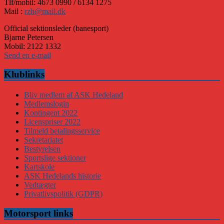
Tlf/mobil: 4673 0990 / 6134 1275
Mail :
rzh@mail.dk
Official sektionsleder (banesport)
Bjarne Petersen
Mobil: 2122 1332
Send en e-mail
Klublinks
Bliv medlem af ASK Hedeland
Medlemslogin
Kontingent 2022
Licenspriser 2022
Tilmeld betalingsservice
Sekretariatet
Bestyrelsen
Sportslige sektioner
Kartskole
ASK Hedelands historie
Vedtægter
Privatlivspolitik (GDPR)
Motorsport links