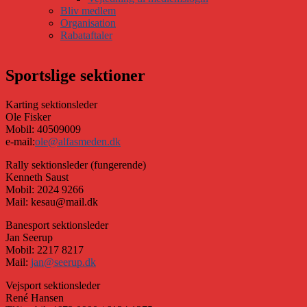
Bliv medlem
Organisation
Rabataftaler
Sportslige sektioner
Karting sektionsleder
Ole Fisker
Mobil: 40509009
e-mail:
ole@alfasmeden.dk
Rally sektionsleder (fungerende)
Kenneth Saust
Mobil: 2024 9266
Mail: kesau@mail.dk
Banesport sektionsleder
Jan Seerup
Mobil: 2217 8217
Mail:
jan@seerup.dk
Vejsport sektionsleder
René Hansen