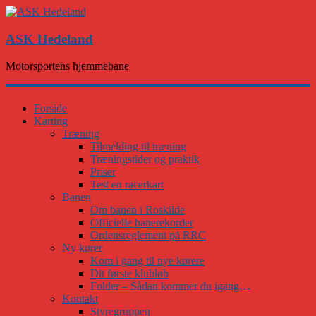
ASK Hedeland
Motorsportens hjemmebane
Forside
Karting
Træning
Tilmelding til træning
Træningstider og praktik
Priser
Test en racerkart
Banen
Om banen i Roskilde
Officielle banerekorder
Ordensreglement på RRC
Ny kører
Kom i gang til nye kørere
Dit første klubløb
Folder – Sådan kommer du igang…
Kontakt
Styregruppen