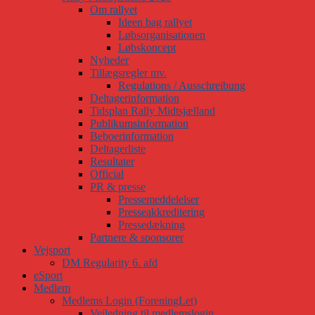
Om rallyet
Ideen bag rallyet
Løbsorganisationen
Løbskoncept
Nyheder
Tillægsregler mv.
Regulations / Ausschreibung
Deltagerinformation
Tidsplan Rally Midtsjælland
Publikumsinformation
Beboerinformation
Deltagerliste
Resultater
Official
PR & presse
Pressemeddelelser
Presseakkreditering
Pressedækning
Partnere & sponsorer
Vejsport
DM Regularity 6. afd
eSport
Medlem
Medlems Login (ForeningLet)
Vejledning til medlemslogin