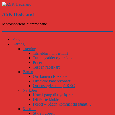
ASK Hedeland
Motorsportens hjemmebane
Forside
Karting
Træning
Tilmelding til træning
Træningstider og praktik
Priser
Test en racerkart
Banen
Om banen i Roskilde
Officielle banerekorder
Ordensreglement på RRC
Ny kører
Kom i gang til nye kørere
Dit første klubløb
Folder – Sådan kommer du igang…
Kontakt
Styregruppen