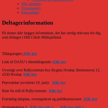
Bliv medlem
Organisation
Rabataftaler
Deltagerinformation
På denne side lægges information, der har særlig relevans for dig,
som deltager i Hill Climb Midtsjælland.
Tillægsregler:
Klik her
Link til DASU’s tilmeldingsside:
Klik her
Oversigt over Rallycentrum hos Bygma Hvalsø, Bentsensvej 12,
4330 Hvalsø.
Klik her
Prøveskitse (revideret 19. juni):
Klik her
Rute fra mål til Rallycentrum:
Klik her
Foreløbig tidsplan, oversigtskort og publikumszoner:
Klik her
Slutinstruktion 1:
Klik her side 1
Klik her side 2