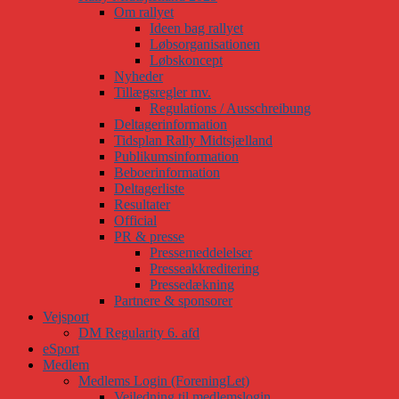
Om rallyet
Ideen bag rallyet
Løbsorganisationen
Løbskoncept
Nyheder
Tillægsregler mv.
Regulations / Ausschreibung
Deltagerinformation
Tidsplan Rally Midtsjælland
Publikumsinformation
Beboerinformation
Deltagerliste
Resultater
Official
PR & presse
Pressemeddelelser
Presseakkreditering
Pressedækning
Partnere & sponsorer
Vejsport
DM Regularity 6. afd
eSport
Medlem
Medlems Login (ForeningLet)
Vejledning til medlemslogin