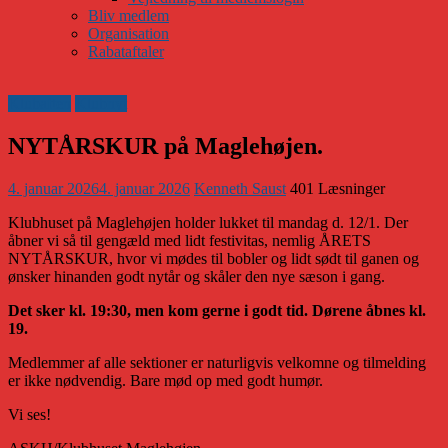
Bliv medlem
Organisation
Rabataftaler
Klubaften
Klubnyt
NYTÅRSKUR på Maglehøjen.
4. januar 2026
4. januar 2026
Kenneth Saust
401 Læsninger
Klubhuset på Maglehøjen holder lukket til mandag d. 12/1. Der
åbner vi så til gengæld med lidt festivitas, nemlig ÅRETS
NYTÅRSKUR, hvor vi mødes til bobler og lidt sødt til ganen og
ønsker hinanden godt nytår og skåler den nye sæson i gang.
Det sker kl. 19:30, men kom gerne i godt tid. Dørene åbnes kl.
19.
Medlemmer af alle sektioner er naturligvis velkomne og tilmelding
er ikke nødvendig. Bare mød op med godt humør.
Vi ses!