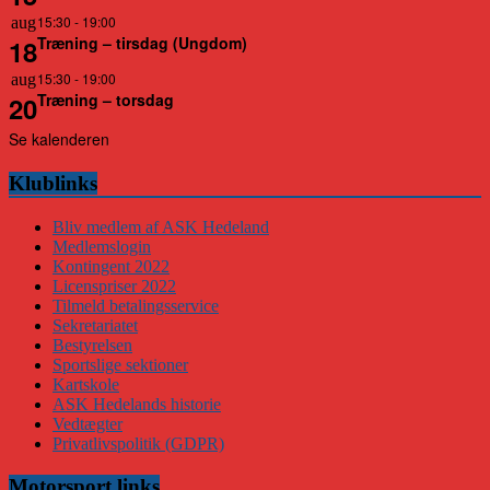
15:30
-
19:00
aug
Træning – tirsdag (Ungdom)
18
15:30
-
19:00
aug
Træning – torsdag
20
Se kalenderen
Klublinks
Bliv medlem af ASK Hedeland
Medlemslogin
Kontingent 2022
Licenspriser 2022
Tilmeld betalingsservice
Sekretariatet
Bestyrelsen
Sportslige sektioner
Kartskole
ASK Hedelands historie
Vedtægter
Privatlivspolitik (GDPR)
Motorsport links