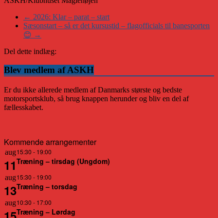
ASKH/Klubhuset Maglehøjen
←
2026: Klar – parat – start
Sæsonstart – så er det kursustid – flagofficials til banesporten
😊
→
Del dette indlæg:
Blev medlem af ASKH
Er du ikke allerede medlem af Danmarks største og bedste
motorsportsklub, så brug knappen herunder og bliv en del af
fællesskabet.
Kommende arrangementer
15:30
-
19:00
aug
Træning – tirsdag (Ungdom)
11
15:30
-
19:00
aug
Træning – torsdag
13
10:30
-
17:00
aug
Træning – Lørdag
15