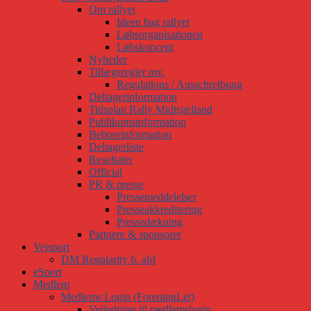
Om rallyet
Ideen bag rallyet
Løbsorganisationen
Løbskoncept
Nyheder
Tillægsregler mv.
Regulations / Ausschreibung
Deltagerinformation
Tidsplan Rally Midtsjælland
Publikumsinformation
Beboerinformation
Deltagerliste
Resultater
Official
PR & presse
Pressemeddelelser
Presseakkreditering
Pressedækning
Partnere & sponsorer
Vejsport
DM Regularity 6. afd
eSport
Medlem
Medlems Login (ForeningLet)
Vejledning til medlemslogin