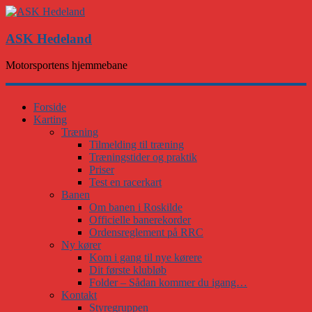
ASK Hedeland
Motorsportens hjemmebane
Forside
Karting
Træning
Tilmelding til træning
Træningstider og praktik
Priser
Test en racerkart
Banen
Om banen i Roskilde
Officielle banerekorder
Ordensreglement på RRC
Ny kører
Kom i gang til nye kørere
Dit første klubløb
Folder – Sådan kommer du igang…
Kontakt
Styregruppen