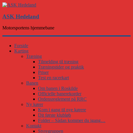
ASK Hedeland
Motorsportens hjemmebane
Forside
Karting
Træning
Tilmelding til træning
Træningstider og praktik
Priser
Test en racerkart
Banen
Om banen i Roskilde
Officielle banerekorder
Ordensreglement på RRC
Ny kører
Kom i gang til nye kørere
Dit første klubløb
Folder – Sådan kommer du igang…
Kontakt
Styregruppen