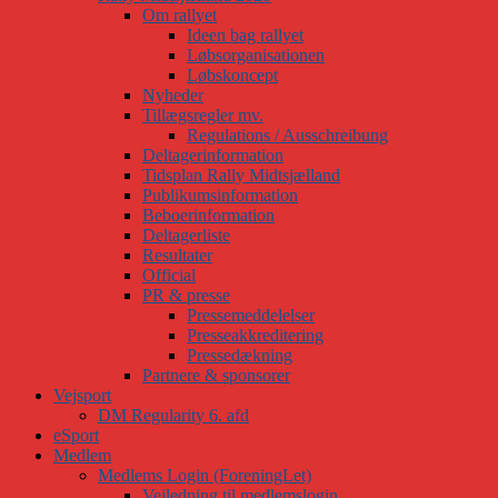
Om rallyet
Ideen bag rallyet
Løbsorganisationen
Løbskoncept
Nyheder
Tillægsregler mv.
Regulations / Ausschreibung
Deltagerinformation
Tidsplan Rally Midtsjælland
Publikumsinformation
Beboerinformation
Deltagerliste
Resultater
Official
PR & presse
Pressemeddelelser
Presseakkreditering
Pressedækning
Partnere & sponsorer
Vejsport
DM Regularity 6. afd
eSport
Medlem
Medlems Login (ForeningLet)
Vejledning til medlemslogin