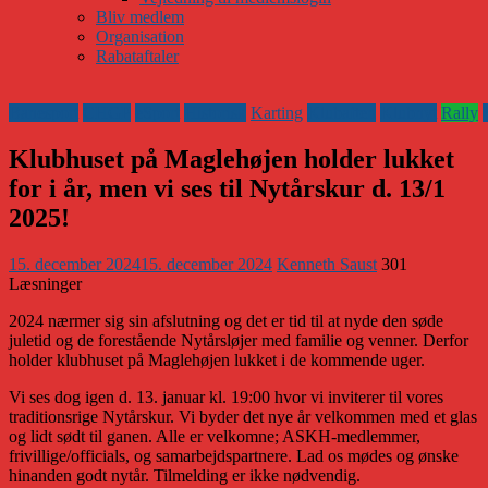
Bliv medlem
Organisation
Rabataftaler
Banesport
CHGP
eSport
Historisk
Karting
Klubaften
Klubnyt
Rally
Klubhuset på Maglehøjen holder lukket
for i år, men vi ses til Nytårskur d. 13/1
2025!
15. december 2024
15. december 2024
Kenneth Saust
301
Læsninger
2024 nærmer sig sin afslutning og det er tid til at nyde den søde
juletid og de forestående Nytårsløjer med familie og venner. Derfor
holder klubhuset på Maglehøjen lukket i de kommende uger.
Vi ses dog igen d. 13. januar kl. 19:00 hvor vi inviterer til vores
traditionsrige Nytårskur. Vi byder det nye år velkommen med et glas
og lidt sødt til ganen. Alle er velkomne; ASKH-medlemmer,
frivillige/officials, og samarbejdspartnere. Lad os mødes og ønske
hinanden godt nytår. Tilmelding er ikke nødvendig.