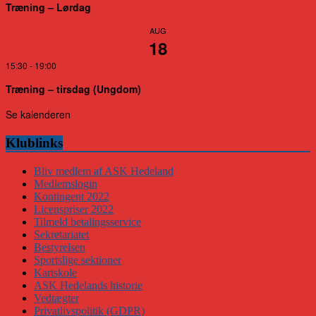
Træning – Lørdag
AUG
18
15:30
-
19:00
Træning – tirsdag (Ungdom)
Se kalenderen
Klublinks
Bliv medlem af ASK Hedeland
Medlemslogin
Kontingent 2022
Licenspriser 2022
Tilmeld betalingsservice
Sekretariatet
Bestyrelsen
Sportslige sektioner
Kartskole
ASK Hedelands historie
Vedtægter
Privatlivspolitik (GDPR)