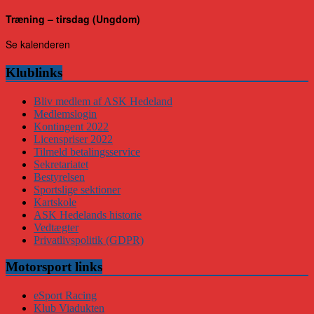
Træning – tirsdag (Ungdom)
Se kalenderen
Klublinks
Bliv medlem af ASK Hedeland
Medlemslogin
Kontingent 2022
Licenspriser 2022
Tilmeld betalingsservice
Sekretariatet
Bestyrelsen
Sportslige sektioner
Kartskole
ASK Hedelands historie
Vedtægter
Privatlivspolitik (GDPR)
Motorsport links
eSport Racing
Klub Viadukten