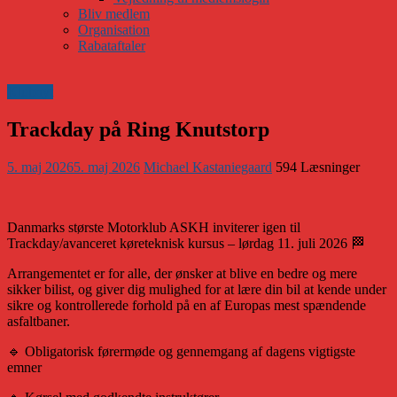
Bliv medlem
Organisation
Rabataftaler
Klubnyt
Trackday på Ring Knutstorp
5. maj 2026
5. maj 2026
Michael Kastaniegaard
594 Læsninger
Danmarks største Motorklub ASKH inviterer igen til
Trackday/avanceret køreteknisk kursus – lørdag 11. juli 2026 🏁
Arrangementet er for alle, der ønsker at blive en bedre og mere
sikker bilist, og giver dig mulighed for at lære din bil at kende under
sikre og kontrollerede forhold på en af Europas mest spændende
asfaltbaner.
🔹 Obligatorisk førermøde og gennemgang af dagens vigtigste
emner