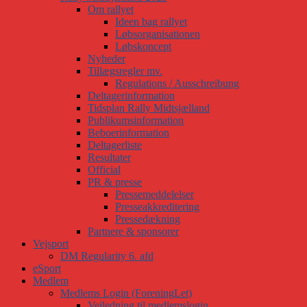
Om rallyet
Ideen bag rallyet
Løbsorganisationen
Løbskoncept
Nyheder
Tillægsregler mv.
Regulations / Ausschreibung
Deltagerinformation
Tidsplan Rally Midtsjælland
Publikumsinformation
Beboerinformation
Deltagerliste
Resultater
Official
PR & presse
Pressemeddelelser
Presseakkreditering
Pressedækning
Partnere & sponsorer
Vejsport
DM Regularity 6. afd
eSport
Medlem
Medlems Login (ForeningLet)
Vejledning til medlemslogin