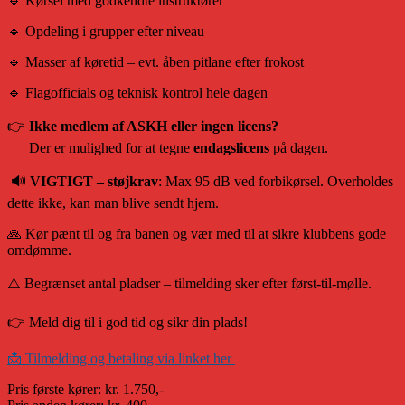
🔹 Kørsel med godkendte instruktører
🔹 Opdeling i grupper efter niveau
🔹 Masser af køretid – evt. åben pitlane efter frokost
🔹 Flagofficials og teknisk kontrol hele dagen
👉
Ikke medlem af ASKH eller ingen licens?
Der er mulighed for at tegne
endagslicens
på dagen.
🔊
VIGTIGT – støjkrav
: Max 95 dB ved forbikørsel. Overholdes
dette ikke, kan man blive sendt hjem.
🙏 Kør pænt til og fra banen og vær med til at sikre klubbens gode
omdømme.
⚠️ Begrænset antal pladser – tilmelding sker efter først-til-mølle.
👉 Meld dig til i god tid og sikr din plads!
📩 Tilmelding og betaling via linket her
Pris første kører: kr. 1.750,-