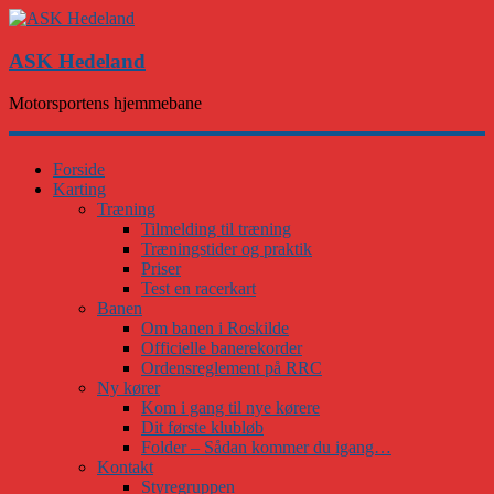
ASK Hedeland
Motorsportens hjemmebane
Forside
Karting
Træning
Tilmelding til træning
Træningstider og praktik
Priser
Test en racerkart
Banen
Om banen i Roskilde
Officielle banerekorder
Ordensreglement på RRC
Ny kører
Kom i gang til nye kørere
Dit første klubløb
Folder – Sådan kommer du igang…
Kontakt
Styregruppen