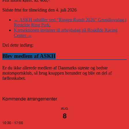
Pris anden kører: kr. 400,-
Sidste frist for tilmelding den 4. juli 2026
←
ASKH udstiller ved “Ringen Rundt 2026” Grundlovsdag i
Roskilde Ring Park.
Kartsektionen inviterer til arbejdsdag på Roskilde Racing
Center
→
Del dette indlæg:
Blev medlem af ASKH
Er du ikke allerede medlem af Danmarks største og bedste
motorsportsklub, så brug knappen herunder og bliv en del af
fællesskabet.
Kommende arrangementer
AUG
8
10:30
-
17:00