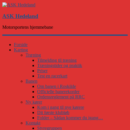
ASK Hedeland
Motorsportens hjemmebane
Forside
Karting
Træning
Tilmelding til træning
Træningstider og praktik
Priser
Test en racerkart
Banen
Om banen i Roskilde
Officielle banerekorder
Ordensreglement på RRC
Ny kører
Kom i gang til nye kørere
Dit første klubløb
Folder – Sådan kommer du igang…
Kontakt
Styregruppen