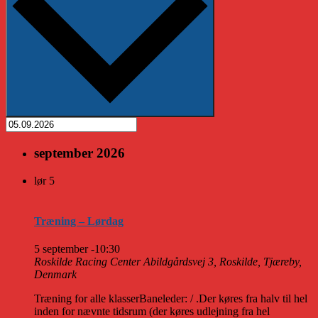
september 2026
lør
5
Træning – Lørdag
5 september -10:30
Roskilde Racing Center
Abildgårdsvej 3, Roskilde, Tjæreby,
Denmark
Træning for alle klasserBaneleder: / .Der køres fra halv til hel
inden for nævnte tidsrum (der køres udlejning fra hel