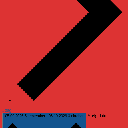
I dag
Vælg dato.
05.09.2026
5 september
-
03.10.2026
3 oktober