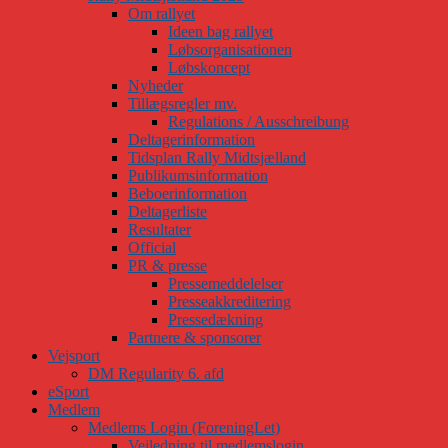
Om rallyet
Ideen bag rallyet
Løbsorganisationen
Løbskoncept
Nyheder
Tillægsregler mv.
Regulations / Ausschreibung
Deltagerinformation
Tidsplan Rally Midtsjælland
Publikumsinformation
Beboerinformation
Deltagerliste
Resultater
Official
PR & presse
Pressemeddelelser
Presseakkreditering
Pressedækning
Partnere & sponsorer
Vejsport
DM Regularity 6. afd
eSport
Medlem
Medlems Login (ForeningLet)
Vejledning til medlemslogin