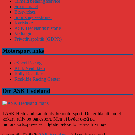
Tilmeld betalingsservice
Sekretariatet
Bestyrelsen
Sportslige sektioner
Kartskole
ASK Hedelands historie
Vedtægter
Privatlivspolitik (GDPR)
Motorsport links
eSport Racing
Klub Viadukten
Rally Roskilde
Roskilde Racing Center
Om ASK Hedeland
I ASK Hedeland kan du dyrke motorsport. Det er blandt andet
gokart, rally og banesport. Men vi byder også på
motorsportsoplevelser i første række for vores frivillige.
Copyright © 2026
ASK Hedeland
. All rights reserved.