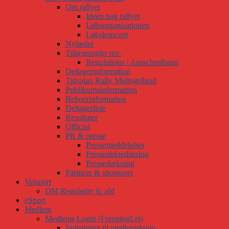
Om rallyet
Ideen bag rallyet
Løbsorganisationen
Løbskoncept
Nyheder
Tillægsregler mv.
Regulations / Ausschreibung
Deltagerinformation
Tidsplan Rally Midtsjælland
Publikumsinformation
Beboerinformation
Deltagerliste
Resultater
Official
PR & presse
Pressemeddelelser
Presseakkreditering
Pressedækning
Partnere & sponsorer
Vejsport
DM Regularity 6. afd
eSport
Medlem
Medlems Login (ForeningLet)
Vejledning til medlemslogin