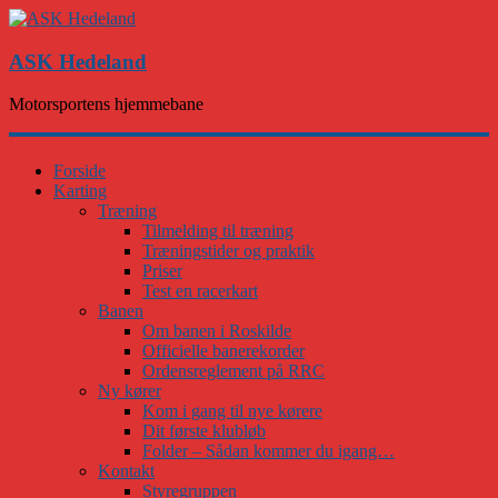
ASK Hedeland
Motorsportens hjemmebane
Forside
Karting
Træning
Tilmelding til træning
Træningstider og praktik
Priser
Test en racerkart
Banen
Om banen i Roskilde
Officielle banerekorder
Ordensreglement på RRC
Ny kører
Kom i gang til nye kørere
Dit første klubløb
Folder – Sådan kommer du igang…
Kontakt
Styregruppen