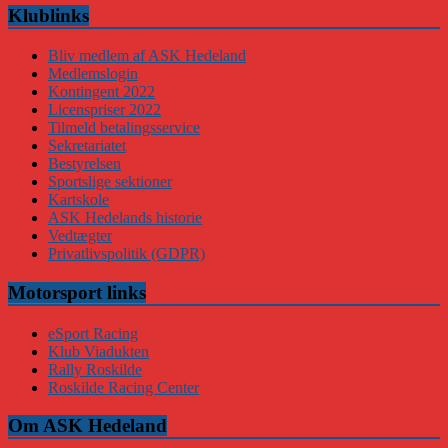
Klublinks
Bliv medlem af ASK Hedeland
Medlemslogin
Kontingent 2022
Licenspriser 2022
Tilmeld betalingsservice
Sekretariatet
Bestyrelsen
Sportslige sektioner
Kartskole
ASK Hedelands historie
Vedtægter
Privatlivspolitik (GDPR)
Motorsport links
eSport Racing
Klub Viadukten
Rally Roskilde
Roskilde Racing Center
Om ASK Hedeland