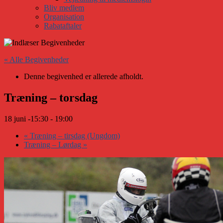
Bliv medlem
Organisation
Rabataftaler
« Alle Begivenheder
Denne begivenhed er allerede afholdt.
Træning – torsdag
18 juni -15:30
-
19:00
«
Træning – tirsdag (Ungdom)
Træning – Lørdag
»