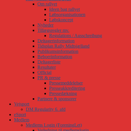
Om rallyet
Ideen bag rallyet
Løbsorganisationen
Løbskoncept
Nyheder
Tillægsregler mv.
Regulations / Ausschreibung
Deltagerinformation
Tidsplan Rally Midtsjælland
Publikumsinformation
Beboerinformation
Deltagerliste
Resultater
Official
PR & presse
Pressemeddelelser
Presseakkreditering
Pressedækning
Partnere & sponsorer
Vejsport
DM Regularity 6. afd
eSport
Medlem
Medlems Login (ForeningLet)
Vejledning til medlemslogin