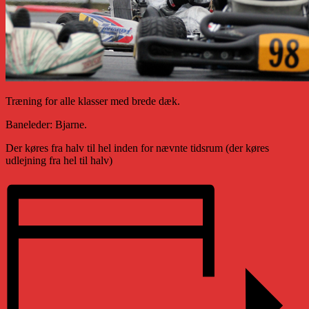
Træning for alle klasser med brede dæk.
Baneleder: Bjarne.
Der køres fra halv til hel inden for nævnte tidsrum (der køres
udlejning fra hel til halv)