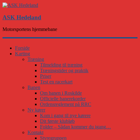
ASK Hedeland
Motorsportens hjemmebane
Forside
Karting
Træning
Tilmelding til træning
Træningstider og praktik
Priser
Test en racerkart
Banen
Om banen i Roskilde
Officielle banerekorder
Ordensreglement på RRC
Ny kører
Kom i gang til nye kørere
Dit første klubløb
Folder – Sådan kommer du igang…
Kontakt
Styregruppen