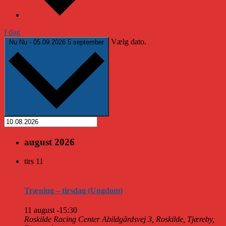
I dag
Vælg dato.
Nu
Nu
-
05.09.2026
5 september
august 2026
tirs
11
Træning – tirsdag (Ungdom)
11 august -15:30
Roskilde Racing Center
Abildgårdsvej 3, Roskilde, Tjæreby,