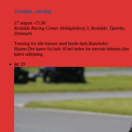
Træning – torsdag
27 august -15:30
Roskilde Racing Center
Abildgårdsvej 3, Roskilde, Tjæreby,
Denmark
Træning for alle klasser med brede dæk.Baneleder:
Bjarne.Der køres fra halv til hel inden for nævnte tidsrum (der
køres udlejning
lør
29