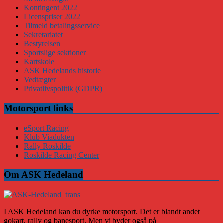
Kontingent 2022
Licenspriser 2022
Tilmeld betalingsservice
Sekretariatet
Bestyrelsen
Sportslige sektioner
Kartskole
ASK Hedelands historie
Vedtægter
Privatlivspolitik (GDPR)
Motorsport links
eSport Racing
Klub Viadukten
Rally Roskilde
Roskilde Racing Center
Om ASK Hedeland
I ASK Hedeland kan du dyrke motorsport. Det er blandt andet
gokart, rally og banesport. Men vi byder også på