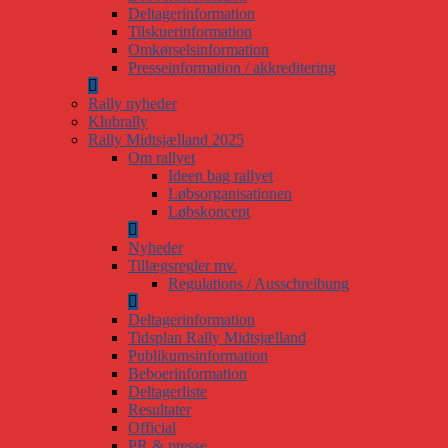
Deltagerinformation
Tilskuerinformation
Omkørselsinformation
Presseinformation / akkreditering
Rally nyheder
Klubrally
Rally Midtsjælland 2025
Om rallyet
Ideen bag rallyet
Løbsorganisationen
Løbskoncept
Nyheder
Tillægsregler mv.
Regulations / Ausschreibung
Deltagerinformation
Tidsplan Rally Midtsjælland
Publikumsinformation
Beboerinformation
Deltagerliste
Resultater
Official
PR & presse