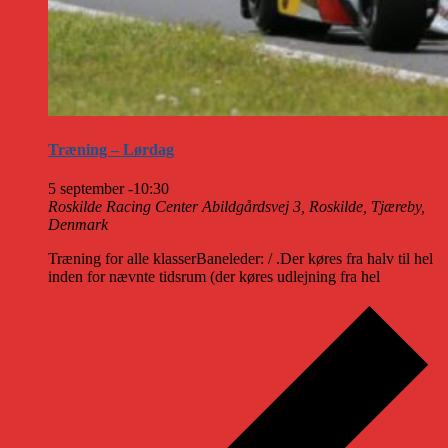
Træning – Lørdag
5 september -10:30
Roskilde Racing Center
Abildgårdsvej 3, Roskilde, Tjæreby,
Denmark
Træning for alle klasserBaneleder: / .Der køres fra halv til hel
inden for nævnte tidsrum (der køres udlejning fra hel