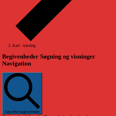
Kart - træning
Begivenheder
Begivenheder Søgning og visninger
Navigation
Søg efter begivenheder