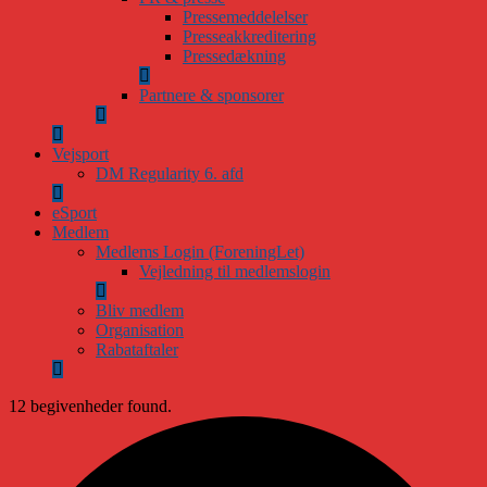
Pressemeddelelser
Presseakkreditering
Pressedækning
Partnere & sponsorer
Vejsport
DM Regularity 6. afd
eSport
Medlem
Medlems Login (ForeningLet)
Vejledning til medlemslogin
Bliv medlem
Organisation
Rabataftaler
12 begivenheder found.