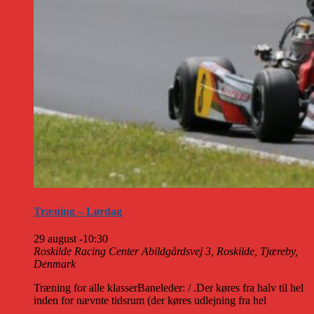
Træning – Lørdag
29 august -10:30
Roskilde Racing Center
Abildgårdsvej 3, Roskilde, Tjæreby,
Denmark
Træning for alle klasserBaneleder: / .Der køres fra halv til hel
inden for nævnte tidsrum (der køres udlejning fra hel