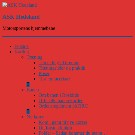
ASK Hedeland
Motorsportens hjemmebane
Forside
Karting
Træning
Tilmelding til træning
Træningstider og praktik
Priser
Test en racerkart
Banen
Om banen i Roskilde
Officielle banerekorder
Ordensreglement på RRC
Ny kører
Kom i gang til nye kørere
Dit første klubløb
Folder – Sådan kommer du igang…