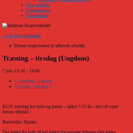
Bliv medlem
Organisation
Rabataftaler
« Alle Begivenheder
Denne begivenhed er allerede afholdt.
Træning – tirsdag (Ungdom)
7 juli -15:30
-
19:00
«
Træning – Lørdag
Træning – torsdag
»
KUN træning for mini og junior – alder 7-15 år – der vil være
træner tilstede.
Baneleder: Bjarne.
Der køres fra halv til hel inden for nævnte tidsrum (der køres