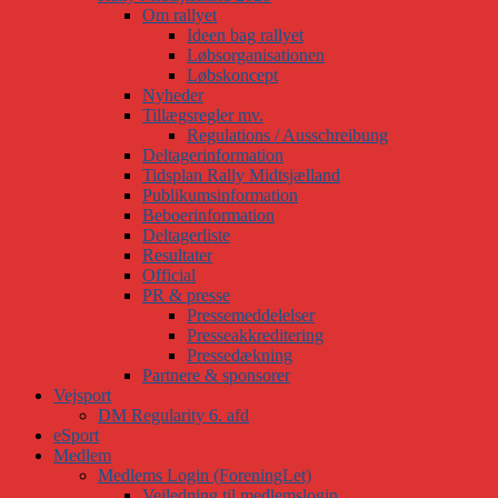
Om rallyet
Ideen bag rallyet
Løbsorganisationen
Løbskoncept
Nyheder
Tillægsregler mv.
Regulations / Ausschreibung
Deltagerinformation
Tidsplan Rally Midtsjælland
Publikumsinformation
Beboerinformation
Deltagerliste
Resultater
Official
PR & presse
Pressemeddelelser
Presseakkreditering
Pressedækning
Partnere & sponsorer
Vejsport
DM Regularity 6. afd
eSport
Medlem
Medlems Login (ForeningLet)
Vejledning til medlemslogin