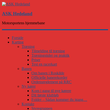
ASK Hedeland
Motorsportens hjemmebane
Forside
Karting
Træning
Tilmelding til træning
Træningstider og praktik
Priser
Test en racerkart
Banen
Om banen i Roskilde
Officielle banerekorder
Ordensreglement på RRC
Ny kører
Kom i gang til nye kørere
Dit første klubløb
Folder – Sådan kommer du igang…
Kontakt
Styregruppen