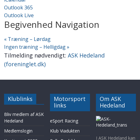
Outlook 365
Outlook Live
Begivenhed Navigation
«
Træning – Lørdag
Ingen træning – Helligdag
»
Tilmelding nødvendigt:
ASK Hedeland
(foreninglet.dk)
Klublinks
Motorsport
Om ASK
links
Hedeland
Bliv medlem af ASK
Hedeland
eSport Racing
Medlemslogin
Klub Viadukten
I ASK Hedeland kan