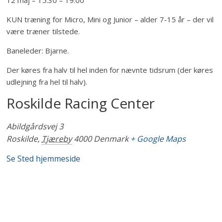
12 maj
–
15:30
–
19:00
KUN træning for Micro, Mini og Junior – alder 7-15 år – der vil
være træner tilstede.
Baneleder: Bjarne.
Der køres fra halv til hel inden for nævnte tidsrum (der køres
udlejning fra hel til halv).
Roskilde Racing Center
Abildgårdsvej 3
Roskilde
,
Tjæreby
4000
Denmark
+ Google Maps
Se Sted hjemmeside