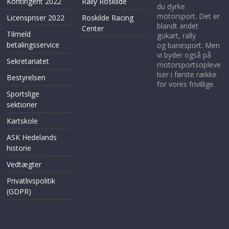
Kontingent 2022
Rally Roskilde
du dyrke
motorsport. Det er
Licenspriser 2022
Roskilde Racing
blandt andet
Center
Tilmeld
gokart, rally
betalingsservice
og banesport. Men
vi byder også på
Sekretariatet
motorsportsopleve
lser i første række
Bestyrelsen
for vores frivillige.
Sportslige
sektioner
Kartskole
ASK Hedelands
historie
Vedtægter
Privatlivspolitik
(GDPR)