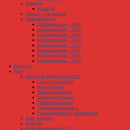
Kartskole
Kartskole
Klippan – træningslejr
Klubmesterskab
Klubmesterskab – 2026
Klubmesterskab – 2025
Klubmesterskab – 2024
Klubmesterskab – 2023
Klubmesterskab – 2022
Klubmesterskab – 2021
Klubmesterskab – 2020
Klubmesterskab – 2019
Banesport
Rally
Hill Climb Midtsjælland 2026
Generel information
RallyCentrum
Beboerinformation
Deltagerinformation
Tilskuerinformation
Omkørselsinformation
Presseinformation / akkreditering
Rally nyheder
Klubrally
Rally Midtsjælland 2025