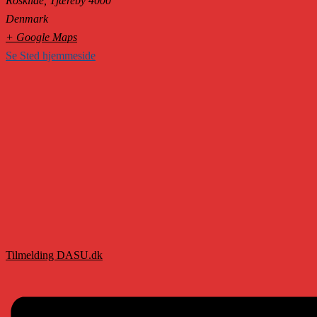
Roskilde
,
Tjæreby
4000
Denmark
+ Google Maps
Se Sted hjemmeside
Tilmelding DASU.dk