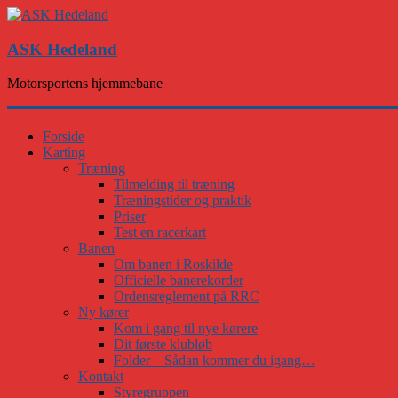
ASK Hedeland
Motorsportens hjemmebane
Forside
Karting
Træning
Tilmelding til træning
Træningstider og praktik
Priser
Test en racerkart
Banen
Om banen i Roskilde
Officielle banerekorder
Ordensreglement på RRC
Ny kører
Kom i gang til nye kørere
Dit første klubløb
Folder – Sådan kommer du igang…
Kontakt
Styregruppen