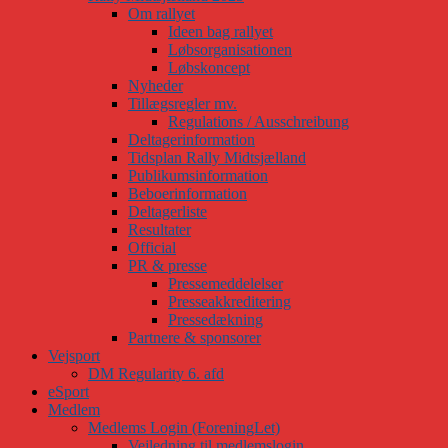
Om rallyet
Ideen bag rallyet
Løbsorganisationen
Løbskoncept
Nyheder
Tillægsregler mv.
Regulations / Ausschreibung
Deltagerinformation
Tidsplan Rally Midtsjælland
Publikumsinformation
Beboerinformation
Deltagerliste
Resultater
Official
PR & presse
Pressemeddelelser
Presseakkreditering
Pressedækning
Partnere & sponsorer
Vejsport
DM Regularity 6. afd
eSport
Medlem
Medlems Login (ForeningLet)
Vejledning til medlemslogin